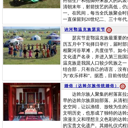
狩猎生产和抵御外来敌人的武装
清朝末年，射箭技艺的高低，仍
一。在民间，每当全氏族聚会时
一直保留到20世纪二、三十年代
讷河鄂温克族瑟宾节
瑟宾节是鄂温克族最重要的传
历五月中下旬择日举行，届时部
相聚河谷草滩，共度佳节。如今
文化遗产名录，并进入第三批国
温克族是我国人口较少民族之一
结合部，只有自己的语言，没有
为“欢乐祥和”。据悉，目前传统
婚俗（达斡尔族传统婚俗）
达斡尔族人聚集的村落富拉尔
早的达斡尔族原始部落。从清初
史空间，让以渔猎、放牧为生的
文明历史，也形成了独特的达斡
浪漫主义和理想主义色彩的达斡
的宝贵文化遗产。其婚礼仪式程