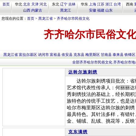
首页
华北
北京
天津
河北
东北
辽宁
吉林
华东
上海
江苏
浙江
台湾
西南
山西
内蒙古
黑龙江
安徽
福建
山东
您现在的位置：
首页
>
黑龙江省
>
齐齐哈尔市民俗文化
齐齐哈尔市民俗文化
黑龙江省
富拉尔基区
讷河市
富裕县
依安县
克东县
梅里斯区
甘南县
泰来县
铁锋区
全部齐齐哈尔市民俗文化
齐齐哈尔市地
达斡尔族刺绣
达斡尔族刺绣项目批次：省级
艺术馆代表性传承人：何丽丽达
秀刺绣技法的基础上，经长期积
族特色的传统手工技艺，也是达
哈尔市梅里斯区达斡尔族的刺绣
最具特色。其针法多样，有错针
金、铺绒、乱绒、挑花等，反映
克东满绣