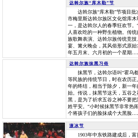
达斡尔族“库木勒”节
达斡尔族“库木勒”节项目批次
市梅里斯达斡尔族区文化馆库木
一，是达斡尔人的春季狂欢节。“
人喜欢吃的一种野生植物。传统
族歌舞表演、达斡尔族传统竞技
宴、篝火晚会，其风俗形式原始
年五月末、六月初的一个星期…
达斡尔族抹黑习俗
抹黑节，达斡尔语叫“霍乌都
等民族的传统节日，时在农历正
年的终结，相当于除夕，新一年
始。传说，抹黑节这天，五谷之
黑，是为了祈求五谷之神不要把
姓平安。“小时候抹黑节非常热
个将孩子们的脸抹成个大黑脸…
滚冰节
1903年中东铁路建成后，富拉