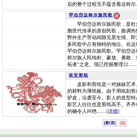
后的整个过程无不蕴含着达斡尔
罕伯岱达斡尔族民歌
罕伯岱达斡尔族民歌，是杜尔
胞世代传承的原创民歌，曲调热
野外生产劳动间隙见景生情、即
多民歌中占有独特的地位。在达
罕伯岱达斡尔族民歌。罕伯岱达
斡尔族人民纯朴、豪放、勇敢、坚
拓者”之意。现已挖掘整理22…
依安剪纸
皮影和剪纸是一对姊妹艺术。
的材料为薄纸板。由于用纸刻剪
驴皮，沿袭至今。影人的造型特
影艺人往往也是剪纸高手。齐齐
的确令人叫绝……
[详细]
[第1页]
[2]