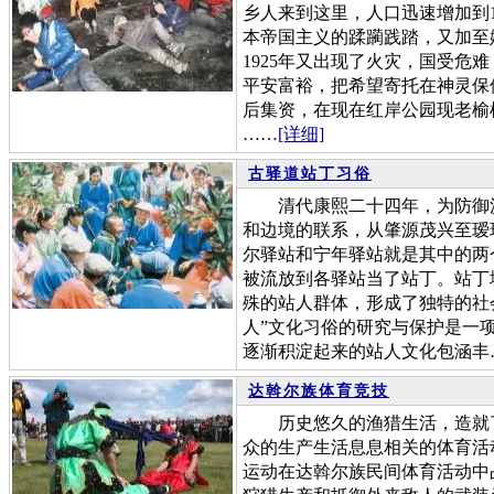
乡人来到这里，人口迅速增加到1
本帝国主义的蹂躏践踏，又加至
1925年又出现了火灾，国受危
平安富裕，把希望寄托在神灵保
后集资，在现在红岸公园现老榆树处建
……
[详细]
古驿道站丁习俗
清代康熙二十四年，为防御沙
和边境的联系，从肇源茂兴至瑷
尔驿站和宁年驿站就是其中的两
被流放到各驿站当了站丁。站丁
殊的站人群体，形成了独特的社
人”文化习俗的研究与保护是一
逐渐积淀起来的站人文化包涵丰
达斡尔族体育竞技
历史悠久的渔猎生活，造就了
众的生产生活息息相关的体育活
运动在达斡尔族民间体育活动中