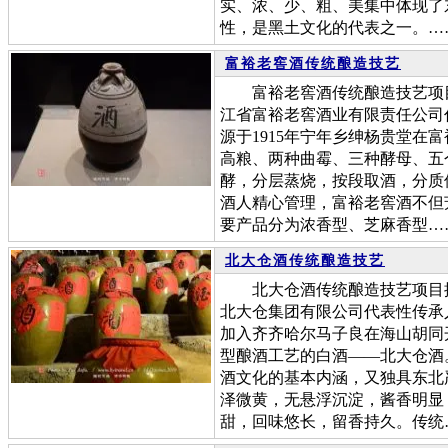
实、浓、少、粗、美集中体现了
性，是黑土文化的代表之一。…
富裕老窖酒传统酿造技艺
富裕老窖酒传统酿造技艺项目
江省富裕老窖酒业有限责任公司
源于1915年宁年乡绅杨贵堂在
高粮、两种曲霉、三种酵母、五
酵，分层蒸烧，按段取酒，分质
酒人精心管理，富裕老窖酒不但
要产品分为浓香型、芝麻香型…
北大仓酒传统酿造技艺
北大仓酒传统酿造技艺项目批
北大仓集团有限公司代表性传承人
加入齐齐哈尔马子良在海山胡同
型酿酒工艺的白酒——北大仓酒
酒文化的基本内涵，又独具东北
泽微黄，无悬浮沉淀，酱香明显
甜，回味悠长，留香持久。传统