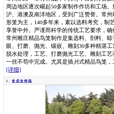
周边地区逐次崛起50多家制作作坊和工场
沪、港澳及南洋地区，受到广泛赞誉。常州
形笼为主，140多年来，素以选料考究，制
享誉中外。严谨而科学的传统工艺要求，确
常州雕庄精品鸟笼制作是集选料、剖料、晾
眼、打磨、抛光、镶嵌、雕刻30多种精湛
脱水处理，工艺、打磨抛光工艺、雕刻工艺
一丝不苟中完成。尤其是插爿式精品鸟笼，
[详细]
史贞女传说
8、