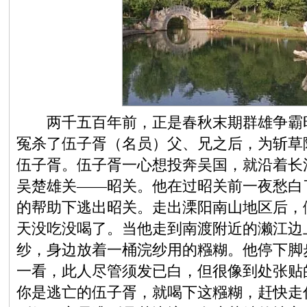
两千五百年前，正是春秋末期群雄争霸时
冤杀了伍子胥（名员）父、兄之后，为斩草
伍子胥。伍子胥一心想投奔吴国，就沿着长
吴楚雄关——昭关。他在过昭关前一夜愁白
的帮助下逃出昭关。走出溧阳南山地区后，
天没吃没喝了。当他走到南渡附近的濑江边
纱，身边放着一桶浣纱用的糨糊。他停下脚
一看，此人尽管须发已白，但很像到处张贴
你是逃亡的伍子胥，就喝下这糨糊，赶快走