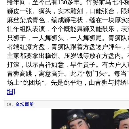
绪年间，至今已有130多年。竹箦前马七斗
狮皮一张。狮头，实木雕刻，口能张合，眼
麻丝染成青色，编成狮毛状，缝在一块厚实
壮年组队表演，个个既能舞狮又能鼓乐，表
只狮子，一人舞狮头，一人舞狮尾。青狮队
者端红漆方盘，青狮队跟着方盘逐户拜年，
主家都要拿出糕饼、压岁钱等放在方盘内。
打滚，以示吉祥如意，早生贵子。有大户人
青狮高跳，寓意高升。此乃“朝门头”。每
场上“跳团场”。先是跳平地，由青狮与持
细]
金坛面塑
10、