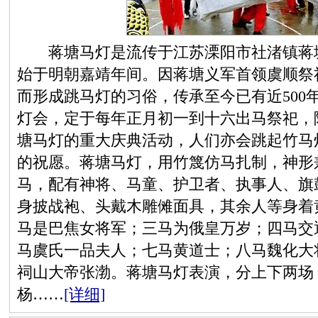
蒋塘马灯是流传于江苏溧阳市社渚镇蒋塘
始于明朝嘉靖年间。因蒋塘义军首领虞顺祭
而形成跳马灯的习俗，传承至今已有近500
灯会，定于每年正月初一到十六出马祭祀，
塘马灯的重大庆典活动，人们亦会跳起竹马
的祝愿。蒋塘马灯，用竹篾仿马扎制，神形
马，配有神将、马童、护卫者、执事人、旗
身披战袍、头戴木雕傩面具，其余人等身着
马是巴焦女将军；三马为俄皇万岁；四马交
马虞氏一品夫人；七马黄道士；八马魏化大
祠山大帝张渤。蒋塘马灯表演，分上下两场
杨……
[详细]