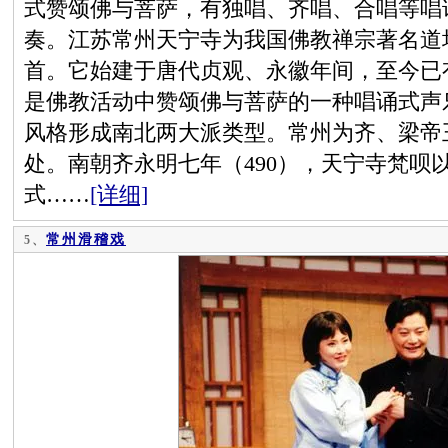
式赞颂佛与菩萨，有独唱、齐唱、合唱等唱
奏。江苏常州天宁寺为我国佛教禅宗著名道
首。它始建于唐代贞观、永徽年间，至今已
是佛教活动中赞颂佛与菩萨的一种唱诵式声
风格形成南北两大派类型。常州为齐、梁帝
处。南朝齐永明七年（490），天宁寺梵呗
式……
[详细]
常州滑稽戏
5、