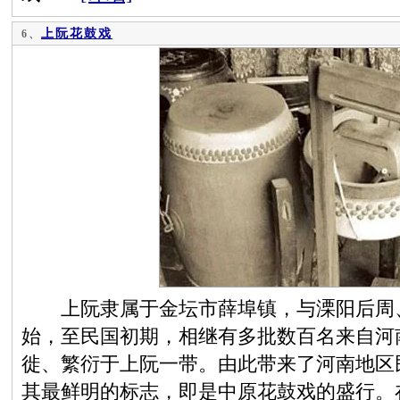
上阮花鼓戏
6、
上阮隶属于金坛市薛埠镇，与溧阳后周、
始，至民国初期，相继有多批数百名来自河
徙、繁衍于上阮一带。由此带来了河南地区
其最鲜明的标志，即是中原花鼓戏的盛行。