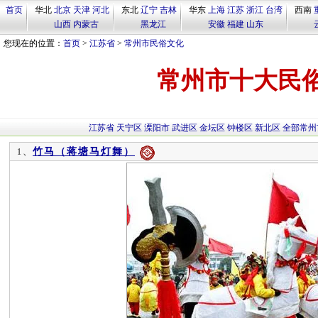
首页
华北
北京
天津
河北
东北
辽宁
吉林
华东
上海
江苏
浙江
台湾
西南
山西
内蒙古
黑龙江
安徽
福建
山东
您现在的位置：
首页
>
江苏省
>
常州市民俗文化
常州市十大民
江苏省
天宁区
溧阳市
武进区
金坛区
钟楼区
新北区
全部常州
竹马（蒋塘马灯舞）
1、