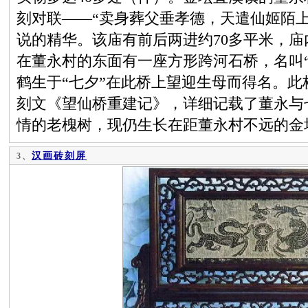
刻对联——“卖身葬父垂孝德，天遣仙姬陌
说的精华。该庙有前后两进约70多平米，庙
在董永村的东面有一座方形跨河石桥，名叫
鹤生于“七夕”在此桥上望迎生母而得名。
刻文《望仙桥重建记》，详细记载了董永与
情的老槐树，现仍生长在距董永村不远的金
汉画砖刻屏
3、