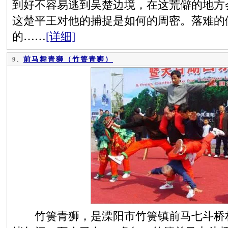
到好不容易逃到吴楚边境，在这荒僻的地方
这楚平王对他的捕捉是如何的周密。落难的
的……
[详细]
前马舞青狮（竹箦青狮）
9、
竹箦青狮，是溧阳市竹箦镇前马七斗桥村