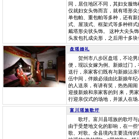
同，居住地区不同，其妇女服饰
仅就妇女头饰而言，就有塔形尖
单包帕、重包帕等多种，还有新
式、屋顶式、框架式等多种样式
戴塔形尖状头饰。 这种大尖头饰
头发包扎成尖形，之后用十多块
盘瑶婚礼
贺州市八步区盘瑶，不论男就
便，现以女嫁为例。新娘过门，
送行，亲家客们既有与新娘沾亲
伍中间，伴娘必须由比新娘年纪
的人送亲，有讲有笑，热热闹闹
迎接新娘和亲家客的到 来，男
行迎亲仪式的场地，并派人在场
富川瑶族歌圩
歌圩。富川县瑶族的歌圩与盘
由于受楚地文化的影响，在一些
歌、对歌。全县境内主要流传的民