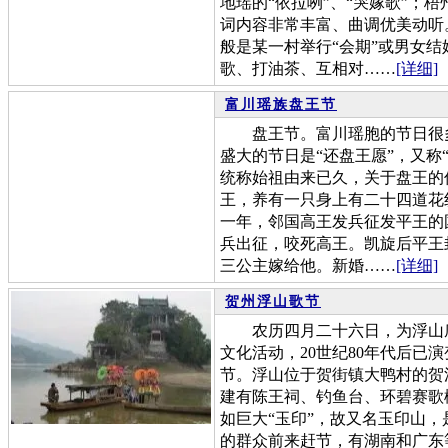
地瑶的“依拉咧”、“哭嫁歌”；
词内容非常丰富、曲调优美动听
般是某一村举行“会期”或男女
歌、打油茶、互相对……
[详细]
富川瑶族盘王节
盘王节。富川瑶胞的节日很多
盛大的节日是“还盘王愿”，又称
统称始祖由来已久，关于盘王的
王，养有一只身上有二十四道花纹的
一年，邻国高王发兵征发平王的
兵出征，咬死高王。凯旋后平王
三公主嫁给他。新婚……
[详细]
贺州浮山歌节
农历四月二十六日，为浮山庙
文化活动，20世纪80年代后已
节。浮山位于贺街镇大鸭村的贺
建有陈王祠、钓鱼台、环碧赛歌
如巨大“玉印”，故又名玉印山
的群众前来赶节，有湖南和广东