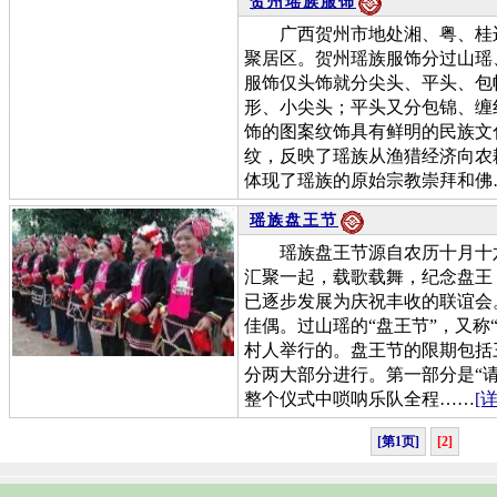
贺州瑶族服饰
广西贺州市地处湘、粤、桂边
聚居区。贺州瑶族服饰分过山瑶
服饰仅头饰就分尖头、平头、包
形、小尖头；平头又分包锦、缠
饰的图案纹饰具有鲜明的民族文
纹，反映了瑶族从渔猎经济向农
体现了瑶族的原始宗教崇拜和佛
瑶族盘王节
瑶族盘王节源自农历十月十六
汇聚一起，载歌载舞，纪念盘王
已逐步发展为庆祝丰收的联谊会
佳偶。过山瑶的“盘王节”，又称
村人举行的。盘王节的限期包括
分两大部分进行。第一部分是“
整个仪式中唢呐乐队全程……
[
[第1页]
[2]