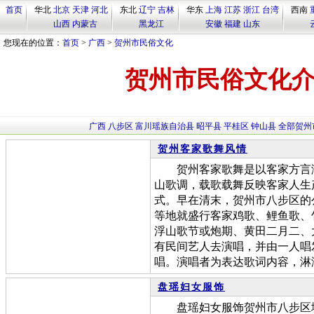
首页
华北
北京
天津
河北
东北
辽宁
吉林
华东
上海
江苏
浙江
台湾
西南
山西
内蒙古
黑龙江
安徽
福建
山东
您现在的位置：
首页
>
广西
>
贺州市民俗文化
贺州市民俗文化介
广西
八步区
富川瑶族自治县
昭平县
平桂区
钟山县
全部贺州
贺州客家歌舞风情
贺州客家歌舞是以客家方言演
山歌调，载歌载舞反映客家人生
式。早在清末，贺州市八步区的
等地就盛行客家鸡歌、鲤鱼歌、
浮山歌节或炮期、黄田二月二、
有民间艺人去演唱，并由一人唱
唱。演唱者为表达歌词内容，淋
盘瑶妇女服饰
盘瑶妇女服饰贺州市八步区境