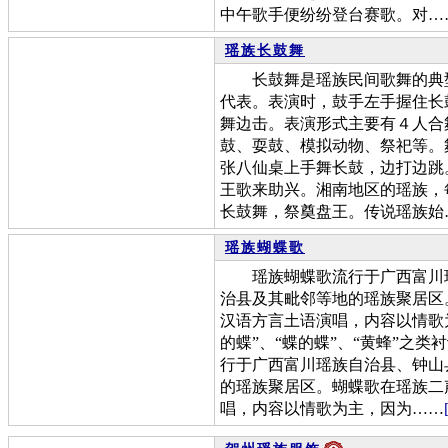
中午歌手便纷纷登台赛歌。对…
瑶族长鼓舞
长鼓舞是瑶族民间歌舞的典型
代表。表演时，鼓手左手握住长
舞边击。表演形式主要有４人合
鼓、耍鼓、模拟动物、祭祀等。
张八仙桌上手舞长鼓，边打边跳
王歌来助兴。湘南地区的瑶族，每
长鼓舞，祭奠盘王。传说瑶族始
瑶族蝴蝶歌
瑶族蝴蝶歌流行于广西富川瑶
治县及其毗邻等地的瑶族聚居区
汉语方言土语演唱，内容以情歌
的蝶”、“蝶的蝶”、“黄蜂”之类
行于广西富川瑶族自治县、钟山
的瑶族聚居区。蝴蝶歌在瑶族二
唱，内容以情歌为主，因为……