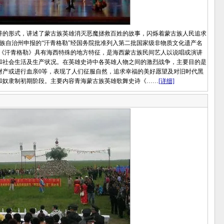
的形式，讲述了蒙古族英雄消灭恶魔拯救百姓的故事，闪烁着蒙古族人民追求
藏族自治州申报的“汗青格勒”经国务院批准列入第二批国家级非物质文化遗产名
雄史诗《汗青格勒》具有海西特殊的地方特征，是海西蒙古族民间艺人以说唱或演讲
和社会生活及生产状况。在英雄史诗中各英雄人物之间的激烈战争，主要目的是
财产或进行血亲0等，表现了人们征服自然，追求幸福的美好愿望及对旧时代黑
和奴隶制初期阶段。主要内容青海蒙古族英雄歌舞史诗《……
[详细]