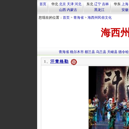
首页
华北
北京
天津
河北
东北
辽宁
吉林
华东
上海
山西
内蒙古
黑龙江
安徽
您现在的位置：
首页
>
青海省
>
海西州民俗文化
海西
青海省
格尔木市
都兰县
乌兰县
天峻县
德令哈
汗青格勒
1、