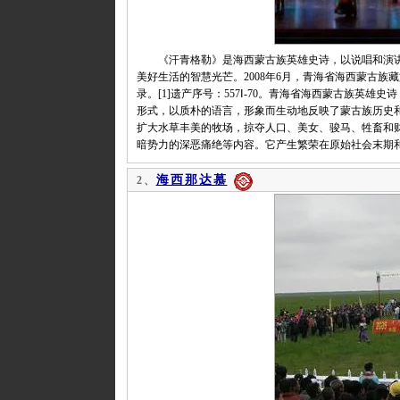
《汗青格勒》是海西蒙古族英雄史诗，以说唱和演讲
美好生活的智慧光芒。2008年6月，青海省海西蒙古族
录。[1]遗产序号：557Ⅰ-70。青海省海西蒙古族英
形式，以质朴的语言，形象而生动地反映了蒙古族历史
扩大水草丰美的牧场，掠夺人口、美女、骏马、牲畜和
暗势力的深恶痛绝等内容。它产生繁荣在原始社会末期
海西那达慕
2、