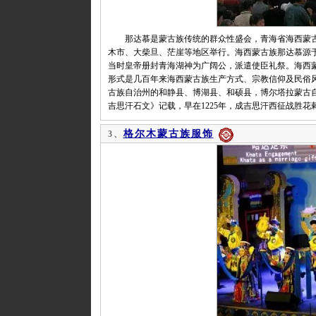
那达慕是蒙古族传统的群众性盛会，青海省海西蒙古
木市、大柴旦、茫崖等地区举行。海西蒙古族那达慕源于
当时皇帝册封青海湖神为广阔公，派遣使臣礼祭。海西
形式是几百年来海西蒙古族生产方式、宗教信仰及民俗
古族自治州的和静县、博湖县、和硕县，博尔塔拉蒙古
吉思汗石文》记载，早在1225年，成吉思汗西征战胜
格尔木蒙古族服饰
3、