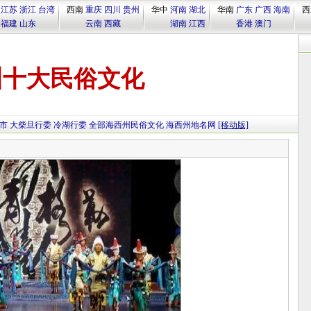
江苏
浙江
台湾
西南
重庆
四川
贵州
华中
河南
湖北
华南
广东
广西
海南
西
福建
山东
云南
西藏
湖南
江西
香港
澳门
州十大民俗文化
市
大柴旦行委
冷湖行委
全部海西州民俗文化
海西州地名网
[移动版]