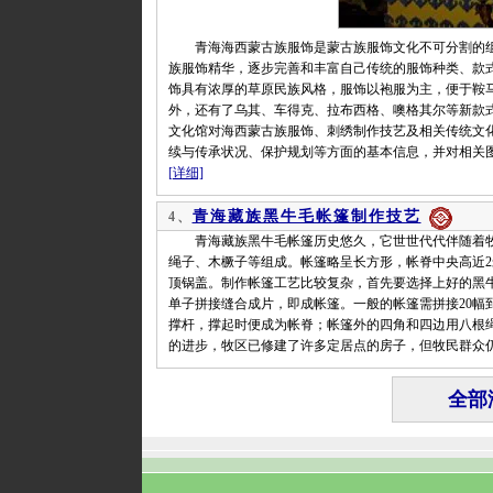
青海海西蒙古族服饰是蒙古族服饰文化不可分割的组
族服饰精华，逐步完善和丰富自己传统的服饰种类、款
饰具有浓厚的草原民族风格，服饰以袍服为主，便于鞍
外，还有了乌其、车得克、拉布西格、噢格其尔等新款式
文化馆对海西蒙古族服饰、刺绣制作技艺及相关传统文
续与传承状况、保护规划等方面的基本信息，并对相关
[详细]
青海藏族黑牛毛帐篷制作技艺
4、
青海藏族黑牛毛帐篷历史悠久，它世世代代伴随着牧
绳子、木橛子等组成。帐篷略呈长方形，帐脊中央高近
顶锅盖。制作帐篷工艺比较复杂，首先要选择上好的黑牛
单子拼接缝合成片，即成帐篷。一般的帐篷需拼接20幅到
撑杆，撑起时便成为帐脊；帐篷外的四角和四边用八根
的进步，牧区已修建了许多定居点的房子，但牧民群众
全部