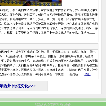
成部分。在长期的生产生活中，蒙古族群众发挥聪明才智，并不断吸收兄弟民
式风格、面料色彩、缝制工艺，创造了许多精美绝伦的服饰。青海海西蒙古族服
马骑乘。长袍身端肥大，袖长，多蓝、红、黄、绿色。除了蒙古族原有款式之
。格尔木市非物质文化遗产保护工作自2008年开始，格尔木市文体旅游广电局
化艺术资源做了普查，深入走访民间文化传承人，深度挖掘历史渊源、特征、存
图片、视频、文字资料做了记载，掌握了非物质文化遗产的传承、保护与……
民的生活，成为不可或缺的居住地。黑牛毛帐篷由帐顶、四壁、横杆、撑杆、
2米，四边倾斜及地，以绳系于木橛上。因帐篷一般都用黑牛毛制成，远望如一
毛，最好是较长的牛毛，捻成粗线，织成宽约30厘米左右的褐单子，将若干褐
30幅褐单子，大的帐篷需40幅到50幅褐单子。帐篷内需一根横梁杆和两根立柱
绳子系于木橛上，再用八根撑杆撑起，帐篷就支起来了。随着时代的发展，社会
仍然舍不得自己心爱的帐篷，每到草原聚会、节庆假日，他们还……
[详细]
海西州民俗文化>>>
联系方式
免责声明
网站合作