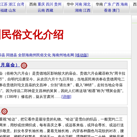
江苏
浙江
台湾
西南
重庆
四川
贵州
华中
河南
湖北
华南
广东
广西
海南
西
福建
山东
云南
西藏
湖南
江西
香港
澳门
州民俗文化介绍
和县
同德县
全部海南州民俗文化
海南州地名网
[移动版]
六月庙会）
俗称为六月会）是贵德地区影响较大的庙会。贵德六月会藏语称为“周卡拉
神节”，自明代沿袭至今。从农历六月十九日开始，当地居民将供奉在贵德周屯二
奉在贵德刘屯文昌庙的文昌神，分别“请出来”，载入“神轿”，走转当地众寺庙
遇”。因为传说二郎神是文昌神的舅舅，因此人们将这场“相遇”称为“甥舅会面”。
年（1380年）修迄的，旋从甘肃河……
[详细]
饰
“哈达”，把它看作是最珍贵的礼物。“哈达”是雪白的织品，一般宽约二三
两米，用纱或丝绸织成，每有喜庆之事，或远客来临，或拜会尊长、或远行送
示敬意。妇女冬穿长袖长袍，夏着无袖长袍，内穿各种颜色与花纹的衬衣，腰
的围裙。藏帽式样繁多，质地不一。有金花帽、氆氇帽等一二十种．藏靴是藏