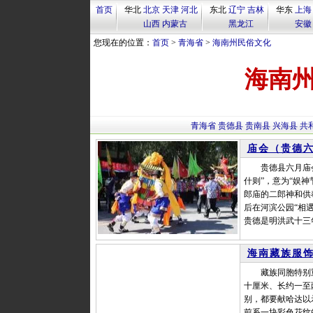
首页
华北
北京
天津
河北
东北
辽宁
吉林
华东
上海
山西
内蒙古
黑龙江
安徽
您现在的位置：
首页
>
青海省
>
海南州民俗文化
海南
青海省
贵德县
贵南县
兴海县
共
庙会（贵德
贵德县六月庙会（
什则”，意为“娱
郎庙的二郎神和供
后在河滨公园“相
贵德是明洪武十三
海南藏族服
藏族同胞特别重视
十厘米、长约一至
别，都要献哈达以
前系一块彩色花纹