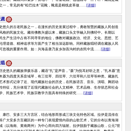
之一，常见的有“松巴拉木”花靴，靴底是棉线皮革做……
[详细]
经调
悠久的古老民族之一，在漫长的历史发展过程中，勇敢智慧的藏族人民创造
风格的民族文化。藏传佛教兴盛以来，藏族口头文学融入到佛经中。长期以
民生产生活中占有不同寻常的地位，佛教对藏族政治、经济、文化、思想、艺
伦理道德、精神追求等方面产生了相当深远影响。同样藏族唱经调在藏族人民
可忽视的重要作用。如：兴海县唐乃亥乡加吾沟村的农民中流……
[详细]
弹唱
悠久的藏族弹拨乐器，藏语“扎”是声音，“聂”为悦耳好听之意，“扎木聂”意
木聂为四度关系音域琴，有三弦琴、四弦琴、六弦琴和八弦琴等种类。藏族扎
艺术形式记录了近、现代藏族社会的历史，在民族语言、音乐、演唱、舞蹈动
性特征，充分体现了近现代藏族社会的人文精神、艺术品格、生存状态和社会
学、民族艺术学、民族宗教学方面具有特殊的研究……
[详细]
康巴、安多三大方言区，结合地形而形成三块文化特色区域。拉伊是流传在
等广大安多方言藏区的一种专门表现爱情内容的山歌艺术，它的分布以青海湖
域（以海南、黄南两州）为中心而向四方辐射。拉伊脱胎于藏族山歌，公元7世