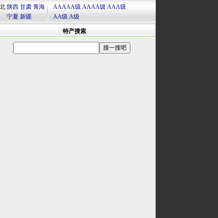
北
陕西
甘肃
青海
AAAAA级
AAAA级
AAA级
宁夏
新疆
AA级
A级
特产搜索