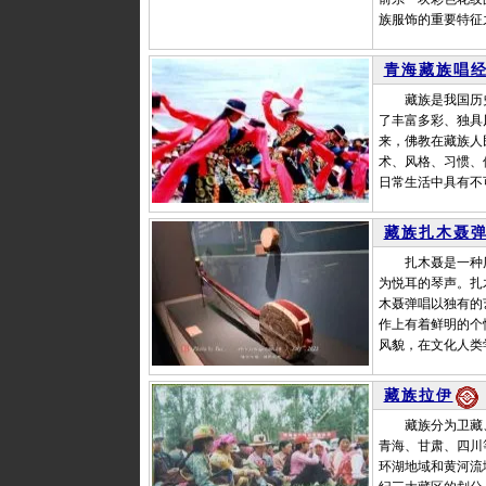
族服饰的重要特征
青海藏族唱
藏族是我国历史
了丰富多彩、独具
来，佛教在藏族人
术、风格、习惯、
日常生活中具有不
藏族扎木聂
扎木聂是一种历史
为悦耳的琴声。扎
木聂弹唱以独有的
作上有着鲜明的个
风貌，在文化人类
藏族拉伊
藏族分为卫藏、
青海、甘肃、四川
环湖地域和黄河流