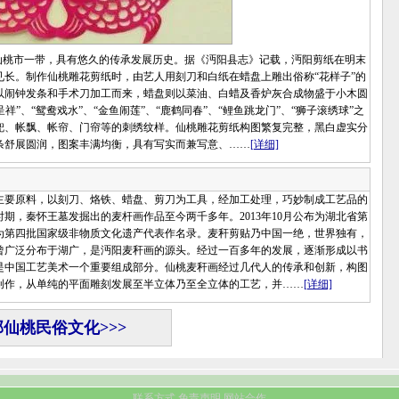
桃市一带，具有悠久的传承发展历史。据《沔阳县志》记载，沔阳剪纸在明末
长。制作仙桃雕花剪纸时，由艺人用刻刀和白纸在蜡盘上雕出俗称“花样子”的
以闹钟发条和手术刀加工而来，蜡盘则以菜油、白蜡及香炉灰合成物盛于小木圆
祥”、“鸳鸯戏水”、“金鱼闹莲”、“鹿鹤同春”、“鲤鱼跳龙门”、“狮子滚绣球”之
兜、帐飘、帐帘、门帘等的刺绣纹样。仙桃雕花剪纸构图繁复完整，黑白虚实分
条舒展圆润，图案丰满均衡，具有写实而兼写意、……
[详细]
要原料，以刻刀、烙铁、蜡盘、剪刀为工具，经加工处理，巧妙制成工艺品的
期，秦怀王墓发掘出的麦杆画作品至今两千多年。2013年10月公布为湖北省第
公布为第四批国家级非物质文化遗产代表作名录。麦秆剪贴乃中国一绝，世界独有，
曾广泛分布于湖广，是沔阳麦秆画的源头。经过一百多年的发展，逐渐形成以书
是中国工艺美术一个重要组成部分。仙桃麦秆画经过几代人的传承和创新，构图
创作，从单纯的平面雕刻发展至半立体乃至全立体的工艺，并……
[详细]
仙桃民俗文化>>>
联系方式
免责声明
网站合作