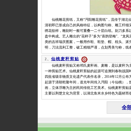
仙桃雕花剪纸，又称“沔阳雕花剪纸”，流传于湖北仙
清初即已形成自己的风格特征，以构图匀称、雕工纤细见
绣花纹样，雕刻时一般可重叠一二十层白纸。刻刀多系
盘中构成。艺人雕出的“花样子”多为“喜鹊登梅”、“龙凤呈
类的吉祥瑞庆图案，一般用作鞋、鞋垫、帽、枕头、涎
明，刀法流利工整，破工精细严谨，点划秀美匀称，线
仙桃麦秆剪贴
2、
仙桃麦秆剪贴又称邓氏麦秆画、麦雕，是以麦秆为主
一种剪贴艺术。仙桃麦秆剪贴的起源可追溯到春秋战国时
四批省级非物质文化遗产代表作名录，2014年12月
起源于清朝乾隆年间，道光年间传入沔阳（今仙桃），
画，立体浮雕为主的民间传统工艺美术。仙桃麦秆剪贴
主要以荆楚文化为背景，以湖北鱼米水乡特色为题材而
全部