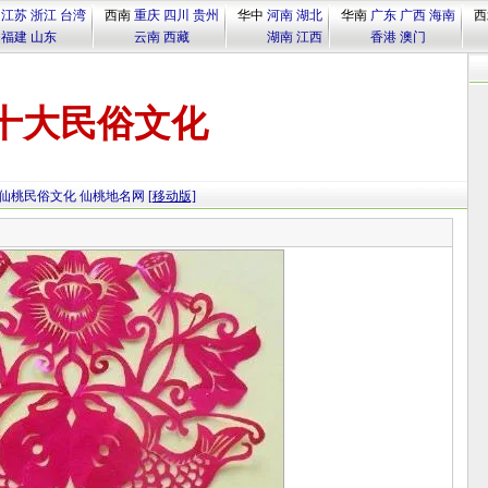
江苏
浙江
台湾
西南
重庆
四川
贵州
华中
河南
湖北
华南
广东
广西
海南
西
福建
山东
云南
西藏
湖南
江西
香港
澳门
十大民俗文化
仙桃民俗文化
仙桃地名网
[移动版]