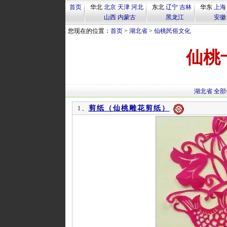
首页
华北
北京
天津
河北
东北
辽宁
吉林
华东
上海
山西
内蒙古
黑龙江
安徽
您现在的位置：
首页
>
湖北省
>
仙桃民俗文化
仙桃
湖北省
全部
剪纸（仙桃雕花剪纸）
1、