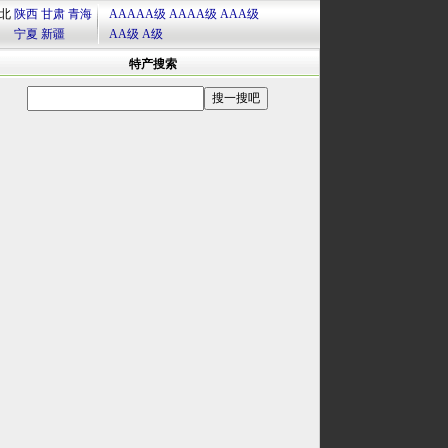
北
陕西
甘肃
青海
AAAAA级
AAAA级
AAA级
宁夏
新疆
AA级
A级
特产搜索