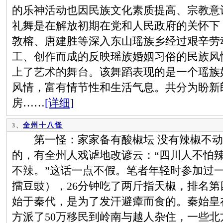
的乐神活动也因民族文化素质提高、宗教意
礼舞是在解放初期在党和人民政府的关怀下
敦榕、唐建胜等深入东山瑶族乡经过艰辛劳
工、创作而成的反映瑶族婚姻习俗的民族风
上了艺术的舞台。该舞蹈表现的是一个瑶族
风情，富有情节性和生活气息。共分为盼新
房……
[详细]
全州十八怪
3、
第一怪：家家备有酸椒坛 没有辣椒不动
的，有全州人戏谑地改谚云：“四川人不怕
不辣。”这话一点不假。笔者年轻时参加过
擂豆豉），26分钟吃了两斤指天椒，排名
始于秦代，是为了发汗避瘴而食的。秦始皇
方派了50万移民到岭南与越人杂住，一些