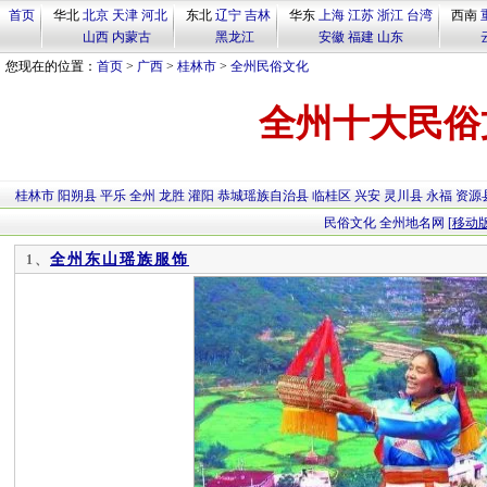
首页
华北
北京
天津
河北
东北
辽宁
吉林
华东
上海
江苏
浙江
台湾
西南
山西
内蒙古
黑龙江
安徽
福建
山东
您现在的位置：
首页
>
广西
>
桂林市
>
全州民俗文化
全州十大民俗
桂林市
阳朔县
平乐
全州
龙胜
灌阳
恭城瑶族自治县
临桂区
兴安
灵川县
永福
资源
民俗文化
全州地名网
[移动版
全州东山瑶族服饰
1、