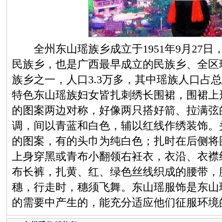
全州东山瑶族乡成立于1951年9月27日
民族乡，也是广西最早成立的民族乡、全区
族乡之一，人口3.3万多，其中瑶族人口占总
特色东山瑶族妇女皆扎刺绣长围裙，围裙上
的图案两边对称，好像两只搭好箭、拉满弦
调，间以青蓝和白色，辅以红线作绣装饰。
的图案，有的头巾为纯白色；扎时在后侧将
上身穿黑或青布小翻领右衽衣，衣沿、衣襟
布长裤，扎黄、红、绿色丝线织成的腰带，
穗，行走时，穗须飞舞。东山瑶服饰是东山
的需要中产生的，能充分适应他们征服环境