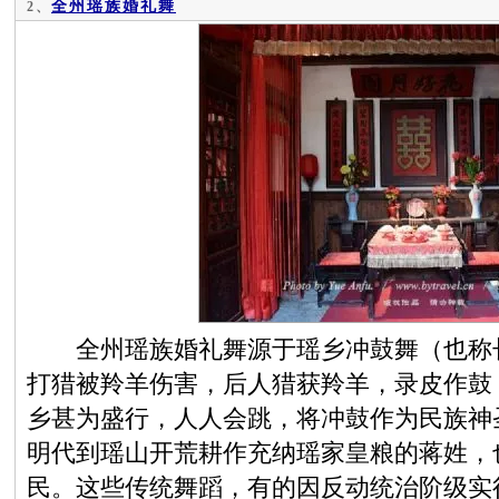
全州瑶族婚礼舞
2、
全州瑶族婚礼舞源于瑶乡冲鼓舞（也称长
打猎被羚羊伤害，后人猎获羚羊，录皮作鼓
乡甚为盛行，人人会跳，将冲鼓作为民族神
明代到瑶山开荒耕作充纳瑶家皇粮的蒋姓，
民。这些传统舞蹈，有的因反动统治阶级实