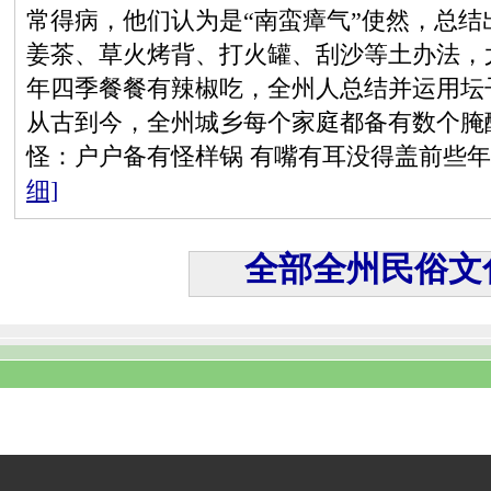
常得病，他们认为是“南蛮瘴气”使然，总
姜茶、草火烤背、打火罐、刮沙等土办法，
年四季餐餐有辣椒吃，全州人总结并运用坛
从古到今，全州城乡每个家庭都备有数个腌
怪：户户备有怪样锅 有嘴有耳没得盖前些
细]
全部全州民俗文化