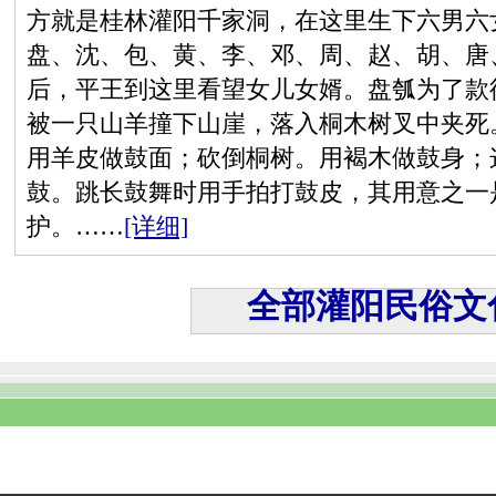
方就是桂林灌阳千家洞，在这里生下六男六
盘、沈、包、黄、李、邓、周、赵、胡、唐
后，平王到这里看望女儿女婿。盘瓠为了款
被一只山羊撞下山崖，落入桐木树叉中夹死
用羊皮做鼓面；砍倒桐树。用褐木做鼓身；
鼓。跳长鼓舞时用手拍打鼓皮，其用意之一
护。……
[详细]
全部灌阳民俗文化