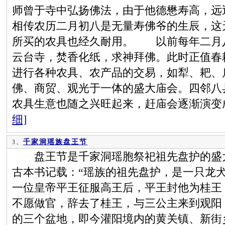
师曾于寺中弘扬佛法，由于他德懋寿高，远
相传农历二月初八是无量寿佛爷的生辰，这
所买的农具也经久耐用。 以前每年二月
云台寺，焚香化纸，求神拜佛。此时正值春
进行各种农具、农产品的交易，如犁、耙、
佛、商贸、观光于一体的盛大庙会。四邻八
农具生意也随之兴旺起来，赶庙会逐渐演变
细]
千家洞瑶族盘王节
3、
盘王节是千家洞瑶胞祭祀祖先盘护的盛大
古本书记载：“瑶族的祖先盘护，是一只龙
一位皇帝平王征服高王后，平王封他为桂王
不愿做官，辞去了桂王，与三公主来到观阳
的三个盆地，即今灌阳境内的黄关镇、新街