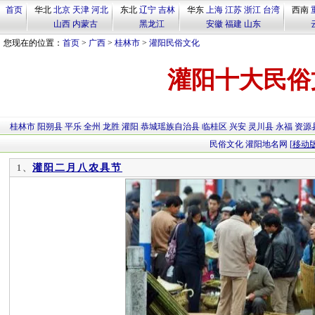
首页
华北
北京
天津
河北
东北
辽宁
吉林
华东
上海
江苏
浙江
台湾
西南
山西
内蒙古
黑龙江
安徽
福建
山东
您现在的位置：
首页
>
广西
>
桂林市
>
灌阳民俗文化
灌阳十大民俗
桂林市
阳朔县
平乐
全州
龙胜
灌阳
恭城瑶族自治县
临桂区
兴安
灵川县
永福
资源
民俗文化
灌阳地名网
[移动版
灌阳二月八农具节
1、