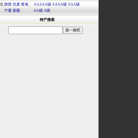
北
陕西
甘肃
青海
AAAAA级
AAAA级
AAA级
宁夏
新疆
AA级
A级
特产搜索