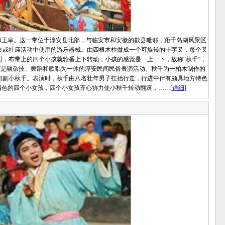
王阜。这一带位于淳安县北部，与临安市和安徽的歙县毗邻，距千岛湖风景区
集或社庙活动中使用的游乐器械。由四根木柱做成一个可旋转的十字叉，每个叉
，布带上的四个小孩就轮番上下转动，小孩的感觉是一上一下，故称“秋千”，
千”是融杂技、舞蹈和歌唱为一体的淳安民间民俗表演活动。秋千为一柏木制作的
四副小秋千。表演时，秋千由八名壮年男子扛抬行走，行进中伴有颇具地方特色
四色的四个小女孩，四个小女孩齐心协力使小秋千转动翻滚，……
[详细]