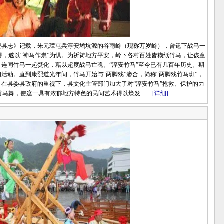
县志》记载，朱元璋屯兵淳安鸠坑源的谷雨岭（现称万岁岭），曾遗下战马一
，遂以“神马作祟”为惧。为祈祷地方平安，岭下各村百姓皆糊纸竹马，让孩童
，连同竹马一起焚化，藉以超度战马亡魂。“淳安竹马”至今已有几百年历史。期
活动。直到康熙道光年间，竹马开始与“两脚戏”渗合，简称“两脚戏竹马班”，
，在县委县政府的重视下，县文化主管部门加大了对“淳安竹马”抢救、保护的力
竹马舞，使这一具有浓郁地方特色的民间艺术得以焕发……
[详细]