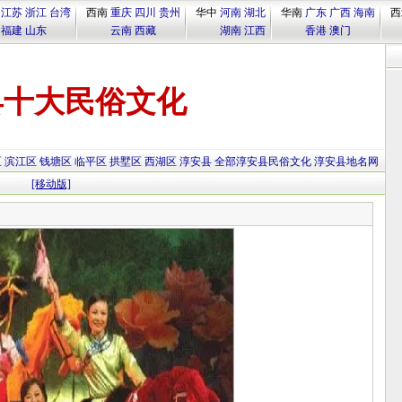
江苏
浙江
台湾
西南
重庆
四川
贵州
华中
河南
湖北
华南
广东
广西
海南
西
福建
山东
云南
西藏
湖南
江西
香港
澳门
县十大民俗文化
区
滨江区
钱塘区
临平区
拱墅区
西湖区
淳安县
全部淳安县民俗文化
淳安县地名网
[移动版]