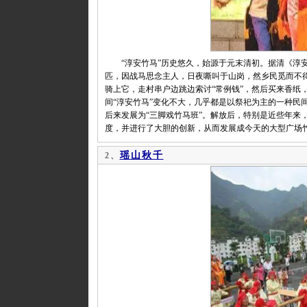
“淳安竹马”历史悠久，始源于元末清初。据清《淳安
匹，因战马思念主人，日夜嘶叫于山岗，然乡民觅而不得
骑上它，走村串户边跳边索讨“常例钱”，然后买来香纸
间“淳安竹马”变化不大，几乎都是以祭祀为主的一种民间
后来发展为“三脚戏竹马班”。解放后，特别是近些年来
度，并进行了大胆的创新，从而发展成今天的大型广场
瑶山秋千
2、