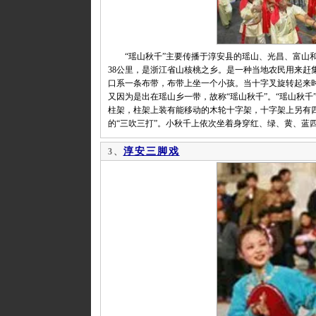
“瑶山秋千”主要传播于淳安县的瑶山、光昌、富山和
38公里，是浙江省山核桃之乡。是一种当地农民用来赶
口系一条布带，布带上坐一个小孩。当十字叉旋转起来时
又因为是出在瑶山乡一带，故称“瑶山秋千”。“瑶山秋
柱架，柱架上装有能移动的木轮十字架，十字架上另有
的“三吹三打”。小秋千上依次坐着身穿红、绿、黄、蓝
淳安三脚戏
3、