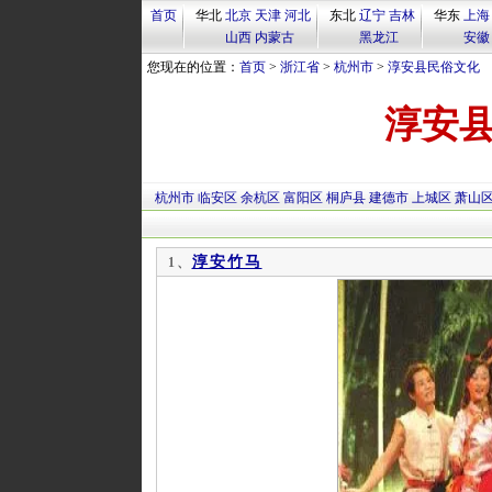
首页
华北
北京
天津
河北
东北
辽宁
吉林
华东
上海
山西
内蒙古
黑龙江
安徽
您现在的位置：
首页
>
浙江省
>
杭州市
>
淳安县民俗文化
淳安
杭州市
临安区
余杭区
富阳区
桐庐县
建德市
上城区
萧山
淳安竹马
1、