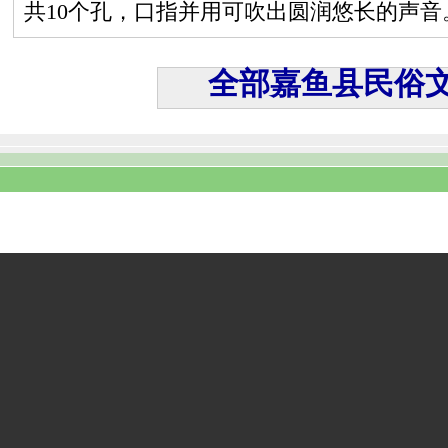
共10个孔，口指并用可吹出圆润悠长的声音
全部嘉鱼县民俗文