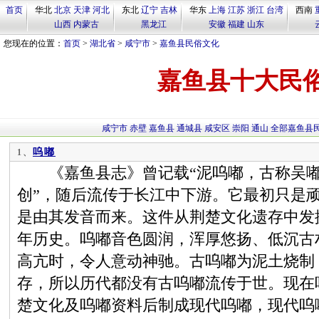
首页
华北
北京
天津
河北
东北
辽宁
吉林
华东
上海
江苏
浙江
台湾
西南
山西
内蒙古
黑龙江
安徽
福建
山东
您现在的位置：
首页
>
湖北省
>
咸宁市
>
嘉鱼县民俗文化
嘉鱼县十大民
咸宁市
赤壁
嘉鱼县
通城县
咸安区
崇阳
通山
全部嘉鱼县
呜嘟
1、
《嘉鱼县志》曾记载“泥呜嘟，古称吴嘟
创”，随后流传于长江中下游。它最初只是顽
是由其发音而来。这件从荆楚文化遗存中发掘
年历史。呜嘟音色圆润，浑厚悠扬、低沉古
高亢时，令人意动神驰。古呜嘟为泥土烧制
存，所以历代都没有古呜嘟流传于世。现在
楚文化及呜嘟资料后制成现代呜嘟，现代呜