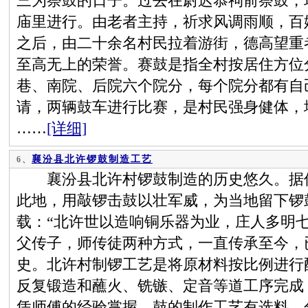
三为祭鼓的日子。过去在尉迟恭祠前祭鼓，
庙里进行。由老者主持，祈求风调雨顺，百
之后，由二十余名村民拉着游街，德高望重
至高无上的荣誉。赛鼓是指全村按居住方位
巷、南院、后院六个院分，每个院分都有自
请，两辆鼓车进行比赛，是村民强身健体，
……
[详细]
襄汾县北许锣鼓制造工艺
6、
襄汾县北许村锣鼓制造的历史悠久。据传
此地，用敲锣击鼓以壮军威，为当地留下锣
载：“北许世以造响铜乐器为业，庄人多明
父传子，师传徒两种方式，一直传承至今，已
史。北许村制锣工艺是将原材料按比例进行
反复锻造和蘸火、铣镞、定音等道工序完成
凭师傅的经验掌握。鼓的制作工艺有选料、