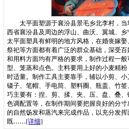
太平面塑源于襄汾县景毛乡北李村，当地
西省襄汾县及周边的浮山、曲沃、翼城、乡
太平面塑具有鲜明的地方风格，在婚丧嫁娶
祭祀等方面都有着广泛的群众基础，深受百
和用料方面均有严格的要求，制作过程一般
型、笼蒸和点色。主料要用上好的小麦精粉
时适量。制作工具主要靠手，辅以小剪、小
镊子、笔帽、手电筒、塑料圈、瓶盖、竹签
巧主要有：捏、剪、揉、夹、压、盘、叠、
色调配置等，在制作期间要把握良好的分寸
的自然饧发和蒸汽来完成作品，以充分发挥
既……
[详细]