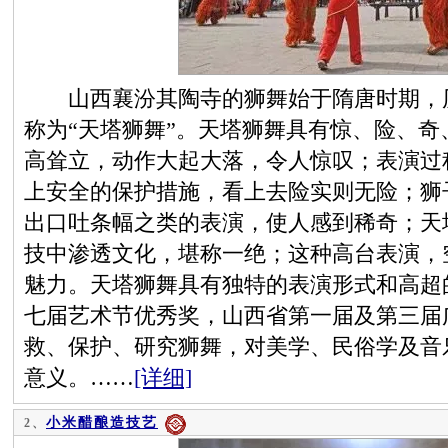
山西襄汾其陶寺的狮舞始于隋唐时期，历
称为“天塔狮舞”。天塔狮舞具有惊、险、
高耸立，动作大起大落，令人惊叹；表演过
上安全的保护措施，看上去险实则无险；狮
出口吐条幅之类的表演，使人感到稀奇；天
技中渗透文化，堪称一绝；这种高台表演，
魅力。天塔狮舞具有独特的表演形式和高超
七届艺术节优秀奖，山西省第一届及第三届
救、保护、研究狮舞，对美学、民俗学及音
意义。……
[详细]
小米醋酿造技艺
2、