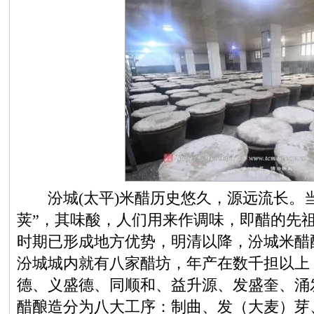
汾城(太平)米醋历史悠久，源远流长。当
荚”，其味酸，人们用来作调味，即醋的先
时期已形成地方优势，明清以降，汾城米醋
汾城城内就有八家醋坊，年产在数千担以上
德、义盛德、同顺和、益升源、发盛奎、涌
醋酿造分为八大工序：制曲、发（大麦）芽