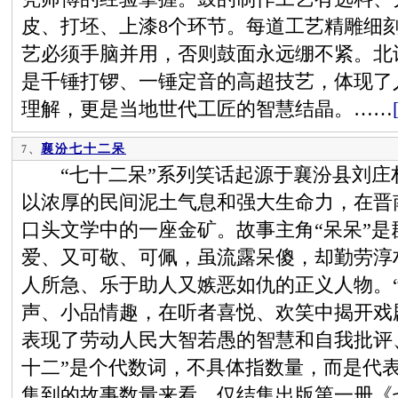
皮、打坯、上漆8个环节。每道工艺精雕细
艺必须手脑并用，否则鼓面永远绷不紧。北
是千锤打锣、一锤定音的高超技艺，体现了
理解，更是当地世代工匠的智慧结晶。……
襄汾七十二呆
7、
“七十二呆”系列笑话起源于襄汾县刘庄
以浓厚的民间泥土气息和强大生命力，在晋
口头文学中的一座金矿。故事主角“呆呆”
爱、又可敬、可佩，虽流露呆傻，却勤劳淳
人所急、乐于助人又嫉恶如仇的正义人物。
声、小品情趣，在听者喜悦、欢笑中揭开戏
表现了劳动人民大智若愚的智慧和自我批评
十二”是个代数词，不具体指数量，而是代
集到的故事数量来看，仅结集出版第一册《七