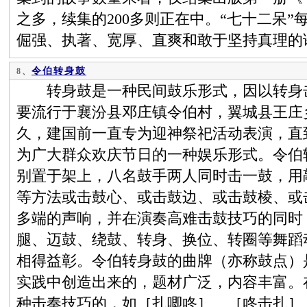
之多，续集的200多则正在中。“七十二呆
倔强、执著、宽厚、直爽和敢于坚持真理的
令伯转身鼓
8、
转身鼓是一种民间鼓乐形式，因以转身击
要流行于襄汾县邓庄镇令伯村，翼城县王庄
久，建国前一直专为迎神祭祀活动表演，直
为广大群众欢庆节日的一种娱乐形式。令伯
别置于架上，八名鼓手两人同时击一鼓，用
等方法或击鼓心、或击鼓边、或击鼓棱、或
多端的声响，并在演奏高难击鼓技巧的同时
腿、迈鼓、绕鼓、转身、换位、转圈等舞蹈
相得益彰。令伯转身鼓的曲牌（亦称鼓点）
实践中创造出来的，题材广泛，内容丰富。
种击奏技巧的，如［扎唧咚］、［咚击扎］