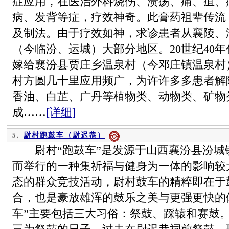
症应用，在医治外科烧伤、溃疡、痛、疽、
病、发背等症，疗效神奇。此膏药祖辈传流
及制法。由于疗效如神，求诊患者从襄陵、
（今临汾、运城）大部分地区。20世纪40
嫁给襄汾县贾庄乡温泉村（今邓庄镇温泉村
村方圆几十里应用频广，为许许多多患者解
香油、白芷、广丹等植物类、动物类、矿物
成……
[详细]
尉村跑鼓车（尉迟恭）
5、
尉村“跑鼓车”是发源于山西襄汾县汾城
而举行的一种集祈福与健身为一体的影响较
态的群众竞技活动，尉村鼓车的精粹即在于
合，也是豪放雄浑的鼓乐之美与更强更快的
车”主要包括三大习俗：祭鼓、踩辕和赛鼓