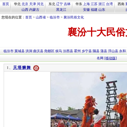
首页
华北
北京
天津
河北
东北
辽宁
吉林
华东
上海
江苏
浙江
台湾
西南
山西
内蒙古
黑龙江
安徽
福建
山东
您现在的位置：
首页
>
山西省
>
临汾市
>
襄汾民俗文化
襄汾十大民俗
临汾市
翼城县
洪洞
曲沃县
尧都区
侯马
汾西县
霍州
乡宁县
隰县
蒲县
浮山县
永和
名网
[移动版]
天塔狮舞
1、