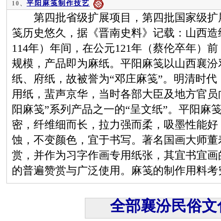
平阳麻笺制作技艺
10、
第四批省级扩展项目，第四批国家级扩展
笺历史悠久，据《晋南史料》记载：山西造纸
114年）年间，在公元121年（蔡伦卒年）
规模，产品即为麻纸。平阳麻笺以山西襄汾
纸、府纸，故被誉为“邓庄麻笺”。明清时代
用纸，蜚声京华，当时各部大臣及地方官员
阳麻笺”系列产品之一的“呈文纸”。平阳麻
密，纤维细而长，拉力强而柔，吸墨性能好
蚀，不变颜色，宜于书写。著名国画大师董
赏，并作为习字作画专用纸张，其宜书宜画
的普遍赞赏与广泛使用。麻笺的制作用料考
全部襄汾民俗文化