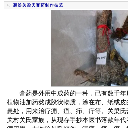
襄汾关梁氏膏药制作技艺
4、
膏药是外用中成药的一种，已有数千年历
植物油加药熬成胶状物质，涂在布、纸或皮
患处，用来治疗痈、疽、疖、疔等。关梁氏
关村关氏家族，从现存手抄本医书落款年代