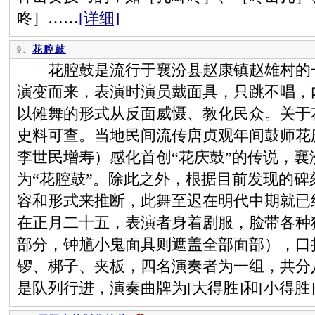
咚］……
[详细]
花腔鼓
9、
花腔鼓是流行于襄汾县赵康镇赵雄村的一
演变而来，表演时演员戴面具，只跳不唱，
以傩舞的形式从反面威慑、教化民众。关于
史料可查。当地民间流传唐贞观年间鼓师花
李世民增寿）感化首创“花庆鼓”的传说，襄汾
为“花腔鼓”。除此之外，根据目前发现的
容和形式来推断，此舞至迟在明代中期就已
在正月二十五，表演者身着剧服，脸带各种
部分，钟馗小鬼面具则遮盖全部面部），口
锣、梆子、夹板，四名演奏者为一组，共分
是队列行进，演奏曲牌为[大得胜]和[小得胜