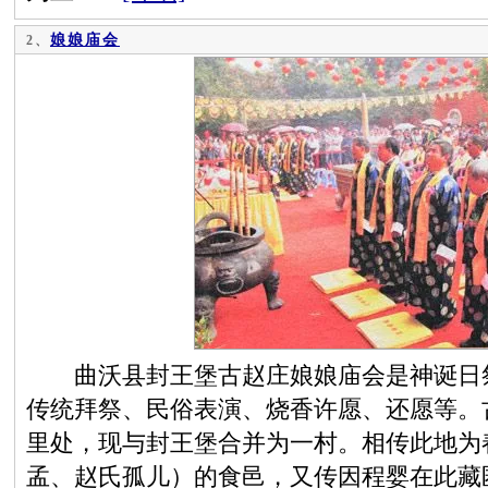
娘娘庙会
2、
曲沃县封王堡古赵庄娘娘庙会是神诞日祭
传统拜祭、民俗表演、烧香许愿、还愿等。
里处，现与封王堡合并为一村。相传此地为
孟、赵氏孤儿）的食邑，又传因程婴在此藏