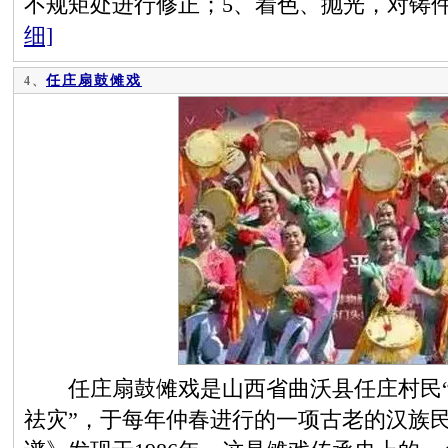
不规矩处进行修正；5、着色、抛光，对铸
细]
任庄扇鼓傩戏
4、
任庄扇鼓傩戏是山西省曲沃县任庄村民“
祛灾”，于每年仲春进行的一项古老的汉族