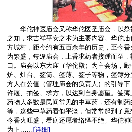
华佗神医庙会又称华佗医圣庙会，以祭神
之知，求吉祥平安之术为主要内容。华佗庙
方城村，距今约有五百余年的历史，至今香
为繁盛，每逢庙会，上香求药者接踵而至，
口。庙会以东大庙（华佗殿）为主会场，殿
炉、灶台、签筒、签薄、签子等物，签簿分
方人在公值（管理庙会的负责人）的引导下
许愿、抽签、求方，以达到自身愿望。签薄
药物大多数是民间常见的中草药，还有制药
等，这些中草药看似平淡，但常常起到了意
今香火旺盛，看病还愿者络绎不绝。华佗神
为正……
[详细]