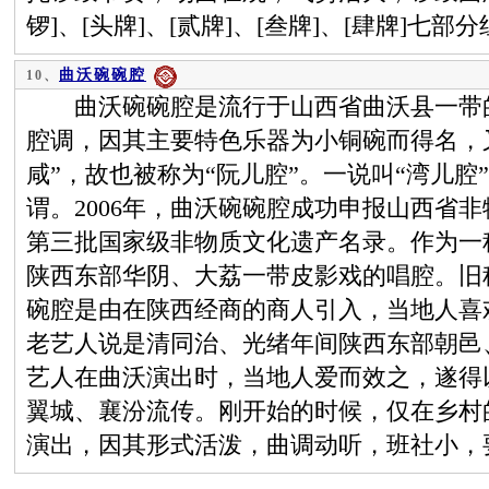
锣]、[头牌]、[贰牌]、[叁牌]、[肆牌]七部
曲沃碗碗腔
10、
曲沃碗碗腔是流行于山西省曲沃县一带的
腔调，因其主要特色乐器为小铜碗而得名，
咸”，故也被称为“阮儿腔”。一说叫“湾儿腔
谓。2006年，曲沃碗碗腔成功申报山西省非
第三批国家级非物质文化遗产名录。作为一
陕西东部华阴、大荔一带皮影戏的唱腔。旧
碗腔是由在陕西经商的商人引入，当地人喜
老艺人说是清同治、光绪年间陕西东部朝邑
艺人在曲沃演出时，当地人爱而效之，遂得
翼城、襄汾流传。刚开始的时候，仅在乡村
演出，因其形式活泼，曲调动听，班社小，