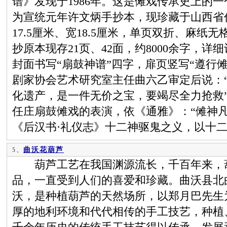
谱》发现于1986年。这是傩戏传承史上的
为宣统元年许文炳手抄本，现珍藏于山西省
17.5厘米、宽18.5厘米，单页双折、麻
抄原本现存21页、42面，约8000余字，详
封面书写“扇鼓神谱”四字，扉页竖写“遵行
剧家协会艺术研究室主任曲六乙审定后说：
化遗产，是一件无价之宝，要竭尽全力抢救
任庄扇鼓傩戏的表演，依《通雅》：“傩神
《后汉书·礼仪志》十二神驱鬼之义，以十
曲沃花葫芦
5、
葫芦工艺在我国渊源流长，千百年来，葫
品，一直受到人们的喜爱和珍藏。曲沃县北
沃，是种植葫芦的天然场所，以郑月巴先生
厚的地利环境和代代相传的手工技艺，种植