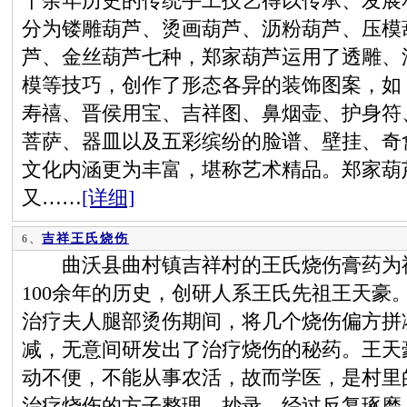
千余年历史的传统手工技艺得以传承、发展
分为镂雕葫芦、烫画葫芦、沥粉葫芦、压模
芦、金丝葫芦七种，郑家葫芦运用了透雕、
模等技巧，创作了形态各异的装饰图案，如
寿禧、晋侯用宝、吉祥图、鼻烟壶、护身符
菩萨、器皿以及五彩缤纷的脸谱、壁挂、奇
文化内涵更为丰富，堪称艺术精品。郑家葫
又……
[详细]
吉祥王氏烧伤
6、
曲沃县曲村镇吉祥村的王氏烧伤膏药为祖
100余年的历史，创研人系王氏先祖王天豪
治疗夫人腿部烫伤期间，将几个烧伤偏方拼
减，无意间研发出了治疗烧伤的秘药。王天
动不便，不能从事农活，故而学医，是村里
治疗烧伤的方子整理、抄录，经过反复琢磨