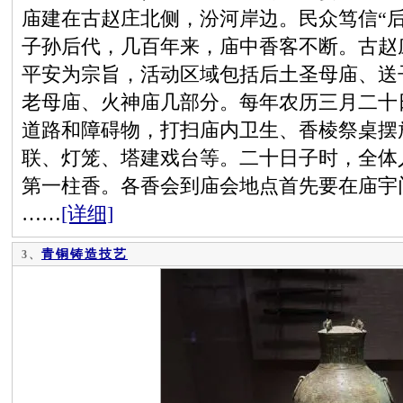
庙建在古赵庄北侧，汾河岸边。民众笃信“
子孙后代，几百年来，庙中香客不断。古赵
平安为宗旨，活动区域包括后土圣母庙、送
老母庙、火神庙几部分。每年农历三月二十
道路和障碍物，打扫庙内卫生、香棱祭桌摆
联、灯笼、塔建戏台等。二十日子时，全体
第一柱香。各香会到庙会地点首先要在庙宇
……
[详细]
青铜铸造技艺
3、