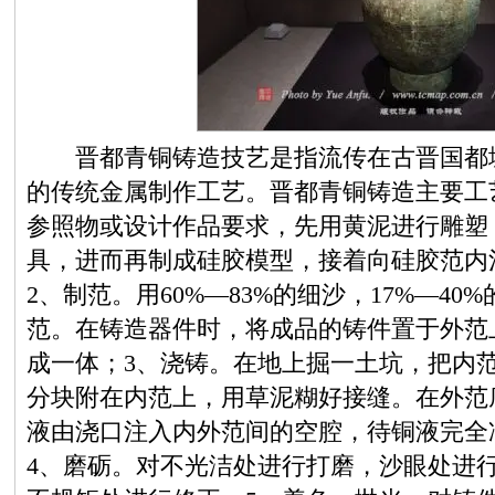
晋都青铜铸造技艺是指流传在古晋国都城
的传统金属制作工艺。晋都青铜铸造主要工
参照物或设计作品要求，先用黄泥进行雕塑
具，进而再制成硅胶模型，接着向硅胶范内
2、制范。用60%—83%的细沙，17%—4
范。在铸造器件时，将成品的铸件置于外范
成一体；3、浇铸。在地上掘一土坑，把内
分块附在内范上，用草泥糊好接缝。在外范
液由浇口注入内外范间的空腔，待铜液完全
4、磨砺。对不光洁处进行打磨，沙眼处进