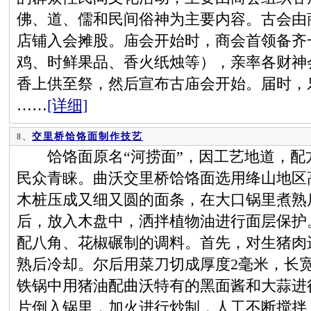
佛、道、儒和民间俗神为主要内容。古会由
店铺入会摊股。庙会开始时，商会首领备齐
鸡、时鲜果品、香火纸烛等），亲率各财神
香上供至祭，然后宣布古庙会开始。届时，
……
[详细]
交里桥饸饹面制作技艺
8、
饸饹面原名“河捞面”，因工艺地道，配
民众青睐。曲沃交里桥饸饹面选用绛山地区
木桩压成又细又圆的面条，在大口锅里煮熟
后，放入木盘中，洒拌植物油进行面层保护
配八角、花椒碾制的调料。首先，对生猪肉
熟后冷却。尔后用菜刀切成厚度2毫米，长
铁锅中用猪油配曲沃特有的黑面酱和大蒜进
片倒入锅里，加火进行炒制，人工不断搅拌