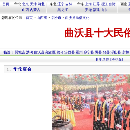
首页
华北
北京
天津
河北
东北
辽宁
吉林
华东
上海
江苏
浙江
台湾
西南
山西
内蒙古
黑龙江
安徽
福建
山东
您现在的位置：
首页
>
山西省
>
临汾市
>
曲沃县民俗文化
曲沃县十大民
临汾市
翼城县
洪洞
曲沃县
尧都区
侯马
汾西县
霍州
乡宁县
隰县
蒲县
浮山县
永和
县地名网
[移动版]
华佗庙会
1、