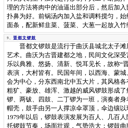
理的方法将肉中的油逼出部分后，然后加入
扑鼻为好。前锅汤内加入盐和调料搅匀，始终保
面条，配新鲜韭菜、菠菜、大葱一起放入竹
晋都文锣鼓
9、
晋都文锣鼓是流行于曲沃县城北太子滩周
艺术。曲沃为古晋建都之地，民间文化深受
乐以典雅、悠扬、清新、悦耳见长，故称“
表演，大村皆有。民国年间，以西海、蒙城
会为中心，分东西南北中五大片，其风格各
粗犷、豪放、雄浑、激越的威风锣鼓形成了
锣、两钹、四鼓、二丁锣为一班，演奏者身
帽壳，鼓手由另一人撑凉伞罩顶，伞边镶以
1979年以后，锣鼓表演发展为百人、几百
托锣鼓节奏，场面壮观，气势浩大；锣鼓曲牌由