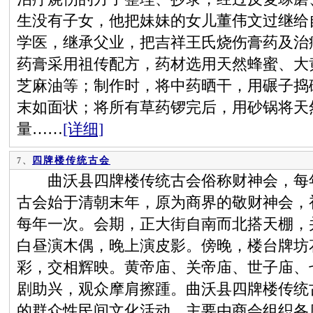
生没有子女，他把妹妹的女儿董伟文过继给
学医，继承父业，把吉祥王氏烧伤膏药及治
药膏采用祖传配方，药材选用天然蜂蜜、大
芝麻油等；制作时，将中药晒干，用碾子捣
末如面状；将所有草药锣完后，用砂锅将天
量……
[详细]
四牌楼传统古会
7、
曲沃县四牌楼传统古会俗称财神会，每年
古会始于清朝末年，原为商界的敬财神会，
每年一次。会期，正大街自南而北搭天棚，
白昼演木偶，晚上演皮影。傍晚，楼台牌坊
彩，交相辉映。黄帝庙、关帝庙、世子庙、
剧助兴，观众摩肩擦踵。曲沃县四牌楼传统
的群众性民间文化活动，主要由商会组织各