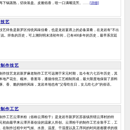
再下锅蒸熟，切块装盘。皮脆馅香，咬一口满嘴流芳。……
[详细]
作技艺
烊鱼是新罗区传统风味佳肴，也是龙岩宴席上的必备菜肴，在龙岩有“不出
之说。烊鱼的历史，可上溯到明末清初年间，已有400多年的历史，最早系宫廷
统制作技艺
作技艺龙岩新罗麻老制作工艺可远溯于宋元时期，迄今有六七百年历史，其
本地产花生、糯米、香葱等，遵循传统工艺精制而成，最大限度地保留了原料
酥、香、脆的独特风味，龙岩本地也有“父母吃生日，女儿吃七夕”的俗语。
粉制作工艺
作工艺云潭米粉（俗称云潭粉干）是龙岩市新罗区苏坂镇所辖云潭村的特
元初由最早来云潭开基创业的温家人所创。云潭粉干的制作工艺全靠手工，工
。在制作过程中对气候、水质、温度、干湿度以及工序间的时间差都要求的很