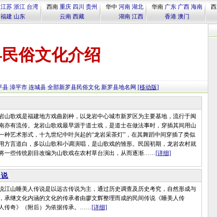
江苏
浙江
台湾
西南
重庆
四川
贵州
华中
河南
湖北
华南
广东
广西
海南
西
福建
山东
云南
西藏
湖南
江西
香港
澳门
县民俗文化介绍
平县
漳平市
连城县
全部新罗县民俗文化
新罗县地名网
[移动版]
山歌戏是福建地方戏曲剧种，以龙岩中心城市新罗区为主要基地，流行于闽
南亦有流传。龙岩山歌戏最早源于道士戏，是道士在做法事时，穿插其间用山
一种艺术形式，十九世纪中叶兴起的“龙岩采茶灯”，在其舞蹈中间穿插了类似
用方言道白，多以山歌和小调演唱，是山歌戏的雏形。民国初期，龙岩农村就
将一些传统剧目改编为山歌戏在农村草台演出，从而逐渐……
[详细]
传说
江山睡美人传说是以远古传说为主，通过历史调查及历史考究，自然形成与
，承继文化内涵的文化的传承者由廖文辉整理而成的民间传说《睡美人传
人传奇》（附后）为依据传承。……
[详细]