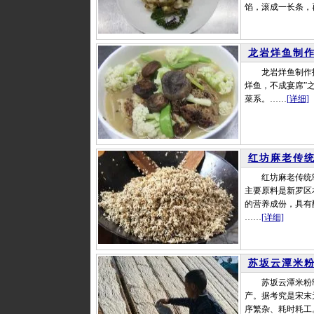
馅，滚成一长条，
龙岩烊鱼制
龙岩烊鱼制作技艺
烊鱼，不成宴席”
菜系。……
[详细]
红坊麻老传
红坊麻老传统制
主要原料是新罗区
的营养成份，具有
……
[详细]
苏坂云潭米
苏坂云潭米粉制
产。据考究是宋末
序繁杂、耗时耗工