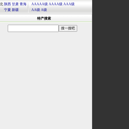
北
陕西
甘肃
青海
AAAAA级
AAAA级
AAA级
宁夏
新疆
AA级
A级
特产搜索