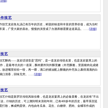
[详细]
制作技艺
技艺龙岩鱼丸汤已有百年的历史，鲜甜的味道和丰富的营养价值，成为当时
常菜，广受大家的喜欢。慢慢的演变成了办酒席都需要这道菜品。……
[详细]
作技艺
酥肉——龙岩话谐音是“思吗”，是一道龙岩传统名菜，也是龙岩宴席上的
制作，是最考功夫的一道菜，酥肉要炸到外酥里嫩（外壳酥脆，里面猪肉化成猪
，放进嘴里轻轻一咬，再一嚼，满口的猪油配上酥脆的外壳加上裹得满满的白
满口清香，回味无穷。……
[详细]
作技艺
什锦是新罗区传统风味佳肴，也是龙岩宴席上的必备菜肴，在龙岩有“不出
之说，什锦的历史，可上溯到明末清初年间，已有400多年的历史，最早系宫廷
蛋打散，摊成鸭蛋饼。内包由冬瓜条、花生、白糖饼、肥肉、金橘等作成的