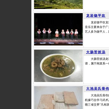
龙岩饶平吹
龙岩饶平吹龙岩饶
音乐主要来自于广
艺人多为饶平人，
大肠苦抓汤
大肠苦抓汤龙岩大
谱，属于闽菜系一
大池吴氏骨
大池吴氏骨伤疗
机缘巧合学习武术
赣三省交界“凡有