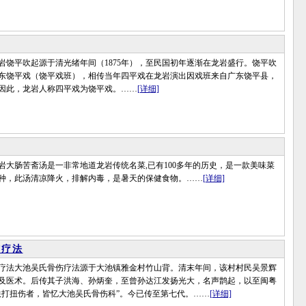
平吹起源于清光绪年间（1875年），至民国初年逐渐在龙岩盛行。饶平吹
东饶平戏（饶平戏班），相传当年四平戏在龙岩演出因戏班来自广东饶平县，
因此，龙岩人称四平戏为饶平戏。……
[详细]
肠苦斋汤是一非常地道龙岩传统名菜,已有100多年的历史，是一款美味菜
种，此汤清凉降火，排解内毒，是暑天的保健食物。……
[详细]
伤疗法
法大池吴氏骨伤疗法源于大池镇雅金村竹山背。清末年间，该村村民吴景辉
及医术。后传其子洪海、孙炳奎，至曾孙达江发扬光大，名声鹊起，以至闽粤
跌打扭伤者，皆忆大池吴氏骨伤科”。今已传至第七代。……
[详细]