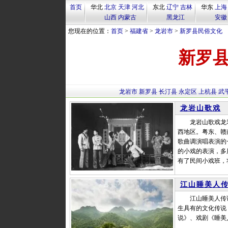
首页
华北
北京
天津
河北
东北
辽宁
吉林
华东
上海
山西
内蒙古
黑龙江
安徽
您现在的位置：
首页
>
福建省
>
龙岩市
>
新罗县民俗文化
新罗
龙岩市
新罗县
长汀县
永定区
上杭县
武
龙岩山歌戏
龙岩山歌戏龙岩
西地区。粤东、赣
歌曲调演唱表演的
的小戏的表演，多
有了民间小戏班，
江山睡美人
江山睡美人传说
生具有的文化传说
说》、戏剧《睡美