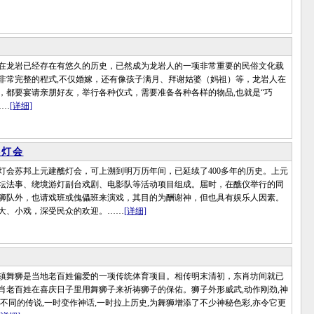
龙岩已经存在有悠久的历史，已然成为龙岩人的一项非常重要的民俗文化载
非常完整的程式,不仅婚嫁，还有像孩子满月、拜谢姑婆（妈祖）等，龙岩人在
，都要宴请亲朋好友，举行各种仪式，需要准备各种各样的物品,也就是“巧
……
[详细]
醮灯会
苏邦上元建醮灯会，可上溯到明万历年间，已延续了400多年的历史。上元
坛法事、绕境游灯副台戏剧、电影队等活动项目组成。届时，在醮仪举行的同
狮队外，也请戏班或傀儡班来演戏，其目的为酬谢神，但也具有娱乐人因素。
大、小戏，深受民众的欢迎。……
[详细]
舞狮是当地老百姓偏爱的一项传统体育项目。相传明末清初，东肖坊间就已
肖老百姓在喜庆日子里用舞狮子来祈祷狮子的保佑。狮子外形威武,动作刚劲,神
不同的传说,一时变作神话,一时拉上历史,为舞狮增添了不少神秘色彩,亦令它更