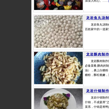
加深入民心。……
龙岩鱼丸汤
龙岩鱼丸汤制作
百姓家中的一道家
龙岩酥肉制
龙岩酥肉制作技艺
必备菜肴,酥肉的
油），裹上白糖粉
糖粉，酥松脆嫩，
龙岩什锦制
龙岩什锦制作技艺
什锦，不成宴席”
菜系，什锦是将鸭