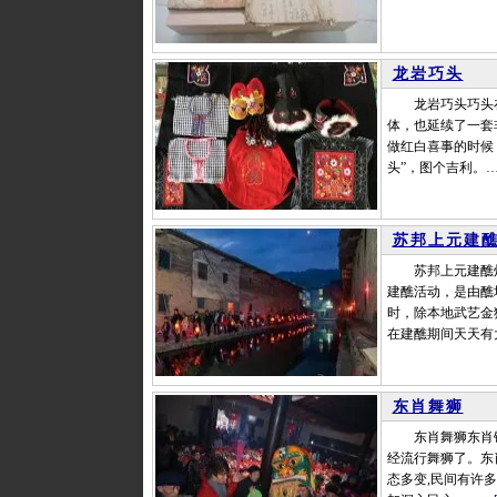
龙岩巧头
龙岩巧头巧头在
体，也延续了一套
做红白喜事的时候
头”，图个吉利。
苏邦上元建
苏邦上元建醮灯会
建醮活动，是由醮
时，除本地武艺金
在建醮期间天天有
东肖舞狮
东肖舞狮东肖镇
经流行舞狮了。东
态多变,民间有许多