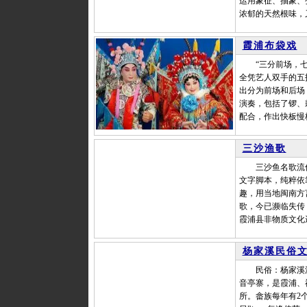
运用象征、抽象、
浓郁的天然根味，
霞浦布袋戏
“三分前场，七分
全凭艺人双手的五
出分为前场和后场
演奏，包括了锣、
配合，作出快板慢
三沙渔歌
三沙鱼名歌流传
文字脚本，纯粹依
趣，用当地闽南方
歌，今已濒临失传
霞浦县非物质文化
杨家溪民俗
民俗：杨家溪沿
音亭寨，是霞浦、
所。畲族每年有2