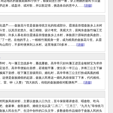
，周边地区的畲族姑娘和小伙子，都要刻意打扮一番，穿上艳丽的畲民节日盛
早赶来，或盘诗、或对歌，并以歌定情，挑选各自的意中人……
[详细]
遗产——畲族花斗笠是畲族传统文化的组成部分。霞浦县崇儒畲族乡上水村
斗笠，以其历史悠久、做工精细、设计考究、美观大方，居闽东畲族竹编工艺
期间，许多人慕名前往霞浦县崇儒畲族乡上水村，体验原汁原味的畲风畲韵，
火”了一把。在他的手上，一根根竹篾摇身一变，成为精美的畲族花斗笠。从霞
向山而行，不多时便来到上水村。这里海拔350多米，……
[详细]
俗
时，与一藩王交战多年，屡战屡败。高辛帝只好向藩王进贡金银财宝为求停
宝送尽。高辛帝便贴出皇榜，若谁能平藩，便分其一半江山，并将三公主下嫁
瓠揭下皇榜，咬下藩王首级而归。婚礼时，高辛帝将三公主打扮成凤凰的模
。这便是畲族婚俗的起源，畲族人民将这一婚礼风俗保留了下来，代代相传。
蓝、雷、钟（入赘）”四大姓氏，传统的畲族婚俗对配偶有严……
[详细]
民族风俗浓郁，主要以畲族人口为主，至今保留着讲畲语、唱畲歌、吃乌
粑、畲家拳、畲医畲药、婚俗文化以及“二月二”、“三月三”、“九月九”等传统习
畲族人民在生产、生活中创作的口头文学，多数畲歌作品储存于畲族人民的头