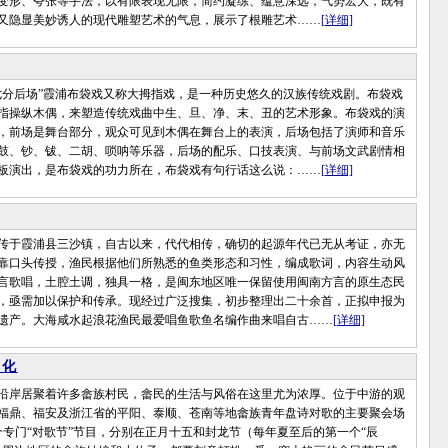
变形、夸张等手法，以有限表现无限，简约凝练、蕴意深远，气势宏大，既有
又隐显美妙诱人的现代雕塑艺术的气息，展示了根雕艺术……
[详细]
后场”霞浦布袋戏又称大拇指戏，是一种历史悠久的汉族传统戏剧。布袋戏
指操纵木偶，来塑造传统戏曲中生、旦、净、末、丑的艺术形象。布袋戏的演
，前场是舞台部分，观众可见到木偶在舞台上的表演，后场包括了演师和音乐
鼓、钞、钹、二胡、唢呐等乐器，后场的配乐、口技表演、与前场文武剧情相
板演出，是布袋戏的功力所在，布袋戏有句行话这么说：……
[详细]
于霞浦县三沙镇，自古以来，代代相传，确切的起源年代已无从考证，亦无
靠口头传授，渔民根据他们所熟悉的鱼类形态和习性，编成歌词，内容生动风
言歌唱，土腔土调，独具一格，是闽东地区唯一保留使用闽南方言的原生态民
，亟需加以保护和传承。现经过广泛搜集，初步整理出二十余首，正拟申报为
遗产。大海咸水起浪花渔民最爱唱鱼歌鱼名编作曲来唱自古……
[详细]
文化
岸居聚着许多畲族村民，畲民的生活与风俗在这里尤为浓厚。位于中游的观
福鼎、福安及浙江省的平阳、泰顺、苍南等地畲族青年盘诗对歌的主要聚会场
个专门“对歌节”节目，分别在正月十五和封龙节（每年夏至后的第一个“辰