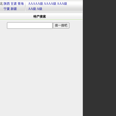
北
陕西
甘肃
青海
AAAAA级
AAAA级
AAA级
宁夏
新疆
AA级
A级
特产搜索