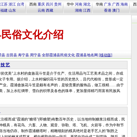
江苏
浙江
台湾
西南
重庆
四川
贵州
华中
河南
湖北
华南
广东
广西
海南
西
福建
山东
云南
西藏
湖南
江西
香港
澳门
县民俗文化介绍
荣县
古田县
寿宁县
周宁县
全部霞浦县民俗文化
霞浦县地名网
[移动版]
作技艺
优美”上水村的畲族花斗笠是介于生产、生活用品与工艺美术品之间，亦或
族女子专用。据介绍，上水村编织花斗笠的历史悠久，且代代相传，曾形成一定
产业。霞浦畲族花斗笠是颇有名声的，是较贵重的服饰品，做工很精……由于
美，加上水红绸带、雪白的织带及各色的珠串，更加显得精巧而富有民族风
艺
模而成”霞浦的“糖塔”(即糖塑)有数百年历史，以当地特制糖浆注模而成，民
种模具，有花鸟、六畜、人物、观音、弥勒、塔、飞机、火箭等，作为中秋节
俗当地仍存。制作霞浦糖塔时，精雕细刻的模具绝对是老手艺人的“制胜之
用上好的楠木或梨木，横向截取中间一段后，再竖向均分成二到四块。随后，请