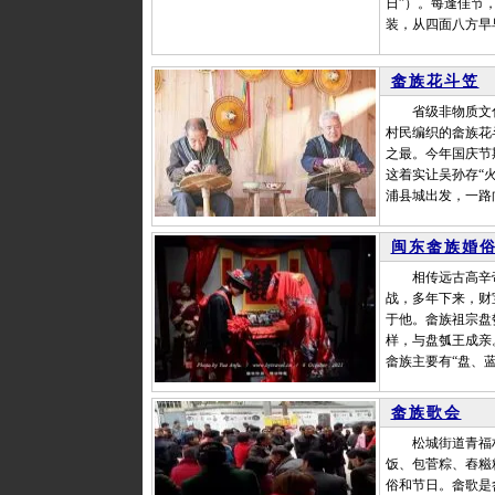
日”）。每逢佳节
装，从四面八方早
畲族花斗笠
省级非物质文化
村民编织的畲族花
之最。今年国庆节
这着实让吴孙存“
浦县城出发，一路
闽东畲族婚
相传远古高辛帝
战，多年下来，财
于他。畲族祖宗盘
样，与盘瓠王成亲
畲族主要有“盘、
畲族歌会
松城街道青福村
饭、包菅粽、舂糍
俗和节日。畲歌是