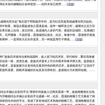
傅在木块内侧雕刻出各种造型——此时木块已然劈……
[详细]
继光而兴起”曳石源于明朝嘉庆年间，是为纪念民族英雄戚继光而兴起的。
间中秋夜，倭寇企图趁虚攻占霞浦县城。战争一触即发之时，戚继光让后方百
在青石板上拉动，发出巨响，造成城内人多的气势。倭寇到达城郊，见满城灯
天、石声隆隆，不战而退，霞浦城得以保全。此后，每逢中秋，霞浦便开展曳
有两种，一是用块大石头作道具，另一种就是用竹子绑成……
[详细]
”畲族武术据传自春秋战国时，畲人就习练武术技，世代相传，重在强身健
防别具一格，虎虎生威。畲族武术基本上可分作棍术和拳术两大类。盘柴槌又
为棍术，是畲族最为古老传统且最具特色的棍术武术。盘柴槌原先广泛流传于
受畲民喜爱。因棍术器械的长短及其功用有别，盘柴槌分为长棍和短棍。……
合并施以全彩的手法”唐朝年间畲族入迁闽东霞浦一带，畲族根雕便在当地
与浮雕相结合并施以全彩的手法盛极一时；此后，霞浦的根雕工艺又吸收了闽
保留疤结木纹的手法，形成了富有地域艺术风格的根雕工艺。霞浦根雕技艺多