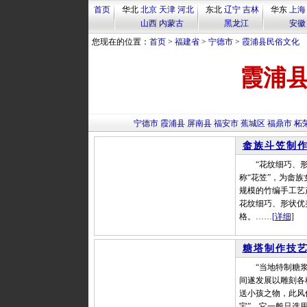
首页
华北
北京
天津
河北
东北
辽宁
吉林
华东
上海
山西
内蒙古
黑龙江
安徽
您现在的位置：
首页
>
福建省
>
宁德市
>
霞浦县民俗文化
霞浦
宁德市
霞浦县
屏南县
福安市
蕉城区
福鼎市
柘
畲族斗笠制
“花纹细巧、形状
称“花笠”，为畲
规模的竹编手工艺
花纹细巧、形状优
格。……
[详细]
糖塔制作技
“当地特制糖浆注
间遂发展以雕刻各
送小孩之物，此风
宝”。它一般只选