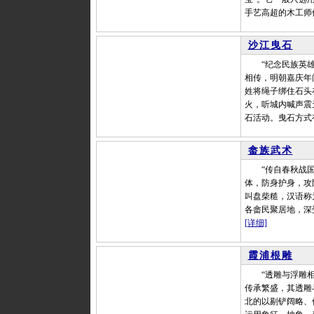
手艺高超的木工师
沙江曳石
“纪念民族英雄戚
相传，明朝嘉庆年
姓将绳子绑住石头
火，听城内喊声震
石活动。曳石方式
畲族武术
“传自春秋战国时
体，防身护身，攻
叫盘柴糙，汉语称
各畲民聚居地，深
[详细]
霞浦根雕
“透雕与浮雕相结
传承繁盛，其透雕
北的以剔铲阔略、