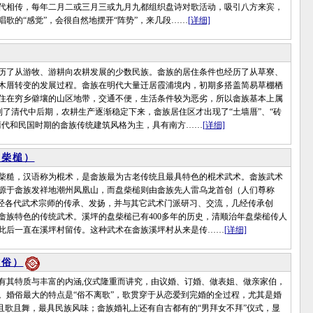
代相传，每年二月二或三月三或九月九都组织盘诗对歌活动，吸引八方来宾，
唱歌的“感觉”，会很自然地摆开“阵势”，来几段……
[详细]
了从游牧、游耕向农耕发展的少数民族。畲族的居住条件也经历了从草寮、
木厝转变的发展过程。畲族在明代大量迁居霞浦境内，初期多搭盖简易草棚栖
住在穷乡僻壤的山区地带，交通不便，生活条件较为恶劣，所以畲族基本上属
。到了清代中后期，农耕生产逐渐稳定下来，畲族居住区才出现了“土墙厝”、“砖
清代和民国时期的畲族传统建筑风格为主，具有南方……
[详细]
盘柴槌）
糙，汉语称为棍术，是畲族最为古老传统且最具特色的棍术武术。畲族武术
源于畲族发祥地潮州凤凰山，而盘柴槌则由畲族先人雷乌龙首创（人们尊称
后经各代武术宗师的传承、发扬，并与其它武术门派研习、交流，几经传承创
畲族特色的传统武术。溪坪的盘柴槌已有400多年的历史，清顺治年盘柴槌传人
此后一直在溪坪村留传。这种武术在畲族溪坪村从来是传……
[详细]
婚俗）
特质与丰富的内涵,仪式隆重而讲究，由议婚、订婚、做表姐、做亲家伯，
。婚俗最大的特点是“俗不离歌”，歌贯穿于从恋爱到完婚的全过程，尤其是婚
，且歌且舞，最具民族风味；畲族婚礼上还有自古都有的“男拜女不拜”仪式，显