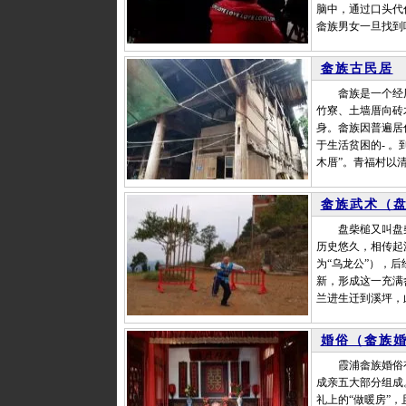
脑中，通过口头代
畲族男女一旦找到
畲族古民居
畲族是一个经历
竹寮、土墙厝向砖
身。畲族因普遍居
于生活贫困的- 
木厝”。青福村以
畲族武术（
盘柴槌又叫盘柴
历史悠久，相传起
为“乌龙公”），
新，形成这一充满
兰进生迁到溪坪，
婚俗（畲族
霞浦畲族婚俗有其
成亲五大部分组成
礼上的“做暖房”