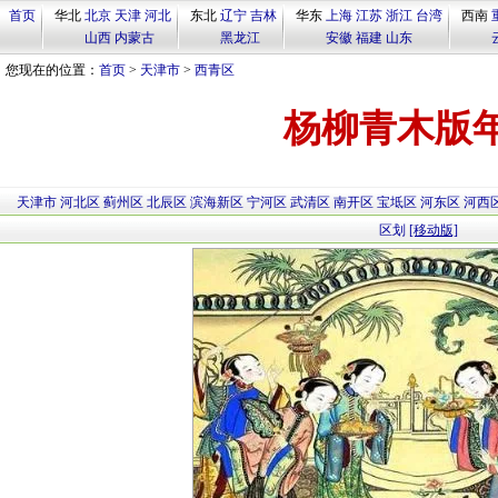
首页
华北
北京
天津
河北
东北
辽宁
吉林
华东
上海
江苏
浙江
台湾
西南
山西
内蒙古
黑龙江
安徽
福建
山东
您现在的位置：
首页
>
天津市
>
西青区
杨柳青木版
天津市
河北区
蓟州区
北辰区
滨海新区
宁河区
武清区
南开区
宝坻区
河东区
河西
区划
[移动版]