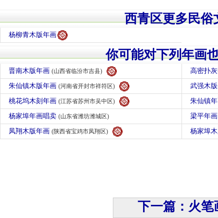
西青区更多民俗
杨柳青木版年画
你可能对下列年画
晋南木版年画
高密扑
(山西省临汾市吉县)
朱仙镇木版年画
武强木
(河南省开封市祥符区)
桃花坞木刻年画
朱仙镇
(江苏省苏州市吴中区)
杨家埠年画唱卖
梁平年
(山东省潍坊潍城区)
凤翔木版年画
杨家埠
(陕西省宝鸡市凤翔区)
下一篇：火笔