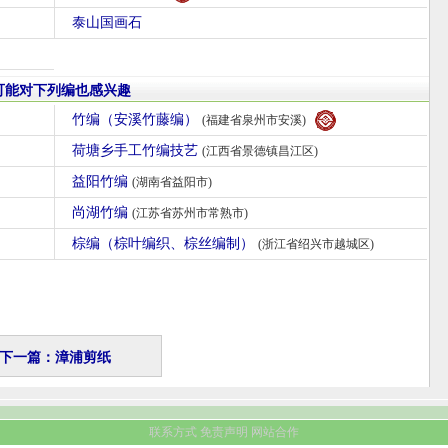
泰山国画石
可能对下列编也感兴趣
竹编（安溪竹藤编）
(福建省泉州市安溪)
荷塘乡手工竹编技艺
(江西省景德镇昌江区)
益阳竹编
(湖南省益阳市)
尚湖竹编
(江苏省苏州市常熟市)
棕编（棕叶编织、棕丝编制）
(浙江省绍兴市越城区)
下一篇：漳浦剪纸
联系方式
免责声明
网站合作