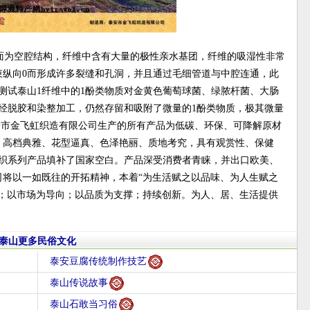
面为空腔结构，纤维中含有大量的极性亲水基团，纤维的吸湿性非常
束纵向0而形成许多裂缝和孔洞，并且通过毛细管道与中腔连通，此
测试泰山1纤维中的1酚类物质对金黄色葡萄球菌、绿脓杆菌、大肠
经脱胶和染整加工，仍然存留和吸附了微量的1酚类物质，极其微量
安市金飞虹织造有限公司生产的所有产品为低碳、环保、可降解原材
、高档典雅、花型逼真、色泽艳丽、质地考究，具有观赏性、保健
纺织系列产品填补了国家空白。产品深受消费者青睐，并出口欧美、
司将以一如既往的开拓精神，本着“为生活赋之以品味、为人生赋之
旨；以市场为导向；以品质为支撑；持续创新。为人、居、生活提供
泰山更多民俗文化
泰安豆腐传统制作技艺
泰山传说故事
泰山石敢当习俗