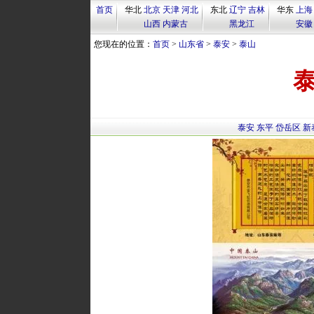
首页
华北
北京
天津
河北
东北
辽宁
吉林
华东
上海
山西
内蒙古
黑龙江
安徽
您现在的位置：
首页
>
山东省
>
泰安
>
泰山
泰安
东平
岱岳区
新