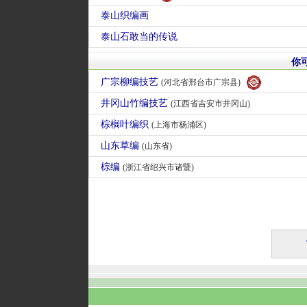
泰山织编画
泰山石敢当的传说
你
广宗柳编技艺
(河北省邢台市广宗县)
井冈山竹编技艺
(江西省吉安市井冈山)
棕榈叶编织
(上海市杨浦区)
山东草编
(山东省)
棕编
(浙江省绍兴市诸暨)