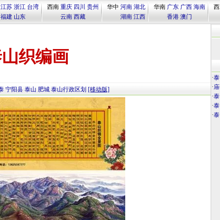
江苏
浙江
台湾
西南
重庆
四川
贵州
华中
河南
湖北
华南
广东
广西
海南
西
福建
山东
云南
西藏
湖南
江西
香港
澳门
泰山织编画
·
泰
·
庙
泰
宁阳县
泰山
肥城
泰山行政区划
[移动版]
·
泰
·
泰
·
泰