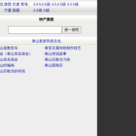
北
陕西
甘肃
青海
AAAAA级
AAAA级
AAA级
宁夏
新疆
AA级
A级
特产搜索
泰山更多民俗文化
山道教音乐
·
泰安豆腐传统制作技艺
会（泰山东岳庙会）
·
泰山传说故事
山东岳庙会
·
泰山石敢当习俗
山织编画
·
泰山国画石
山石敢当的传说