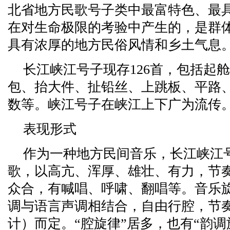
北省地方民歌号子类中最富特色、最
在对生命极限的考验中产生的，是群
具有浓厚的地方民俗风情和乡土气息
长江峡江号子现存126首，包括起
包、抬大件、扯铅丝、上跳板、平路
数等。峡江号子在峡江上下广为流传。[
表现形式
作为一种地方民间音乐，长江峡江
歌，以高亢、浑厚、雄壮、有力，节
众合，有喊唱、呼啸、翻唱等。音乐
调与语言声调相结合，自由行腔，节
计）而定。“腔旋律”居多，也有“韵