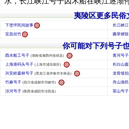
水，长江峡江号子因木船在峡江逐渐
夷陵区更多民俗
下堡坪民间故事
长江峡江
宜昌丝竹
薅草锣鼓
你可能对下列号子
酉水船工号子
黄河号
(湖南省湘西州保靖县)
上海港码头号子
长白山
(上海市浦东新区)
兴安岭森林号子
龙骨坡
(黑龙江省伊春市丰林县)
竹麻号子
舟山渔
(四川省成都市邛崃市)
泾河号子
茶山号
(陕西省咸阳市泾阳县)