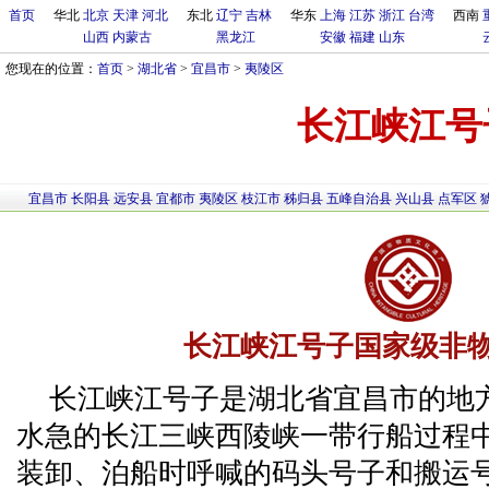
首页
华北
北京
天津
河北
东北
辽宁
吉林
华东
上海
江苏
浙江
台湾
西南
山西
内蒙古
黑龙江
安徽
福建
山东
您现在的位置：
首页
>
湖北省
>
宜昌市
>
夷陵区
长江峡江号
宜昌市
长阳县
远安县
宜都市
夷陵区
枝江市
秭归县
五峰自治县
兴山县
点军区
长江峡江号子国家级非
长江峡江号子是湖北省宜昌市的地
水急的长江三峡西陵峡一带行船过程
装卸、泊船时呼喊的码头号子和搬运