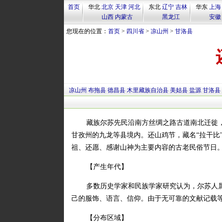
首页
华北
北京
天津
河北
东北
辽宁
吉林
华东
上海
山西
内蒙古
黑龙江
安徽
您现在的位置：
首页
>
四川省
>
凉山州
>
甘洛县
凉山州
布拖县
德昌县
木里藏族自治县
美姑县
盐源
甘洛县
藏族尔苏先民沿南方丝绸之路古道南北迁徙
甘孜州的九龙等县境内。还山鸡节，藏名“拉干比
祖、还愿、感谢山神为主要内容的古老民俗节日
【产生年代】
多数历史学家和民族学家研究认为，尔苏人
己的服饰、语言、信仰。由于无可靠的文献记载
【分布区域】