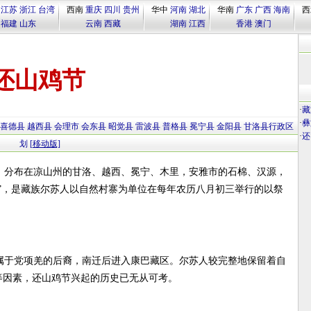
江苏
浙江
台湾
西南
重庆
四川
贵州
华中
河南
湖北
华南
广东
广西
海南
西
福建
山东
云南
西藏
湖南
江西
香港
澳门
还山鸡节
·
藏
·
彝
喜德县
越西县
会理市
会东县
昭觉县
雷波县
普格县
冕宁县
金阳县
甘洛县行政区
·
还
划
[移动版]
，分布在凉山州的甘洛、越西、冕宁、木里，安雅市的石棉、汉源，
”，是藏族尔苏人以自然村寨为单位在每年农历八月初三举行的以祭
。
属于党项羌的后裔，南迁后进入康巴藏区。尔苏人较完整地保留着自
等因素，还山鸡节兴起的历史已无从可考。