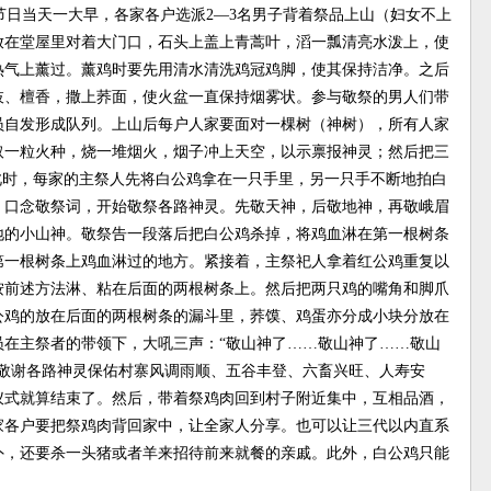
日当天一大早，各家各户选派2—3名男子背着祭品上山（妇女不上
放在堂屋里对着大门口，石头上盖上青蒿叶，滔一瓢清亮水泼上，使
热气上薰过。薰鸡时要先用清水清洗鸡冠鸡脚，使其保持洁净。之后
枝、檀香，撒上荞面，使火盆一直保持烟雾状。参与敬祭的男人们带
员自发形成队列。上山后每户人家要面对一棵树（神树），所有人家
取一粒火种，烧一堆烟火，烟子冲上天空，以示禀报神灵；然后把三
此时，每家的主祭人先将白公鸡拿在一只手里，另一只手不断地拍白
，口念敬祭词，开始敬祭各路神灵。先敬天神，后敬地神，再敬峨眉
地的小山神。敬祭告一段落后把白公鸡杀掉，将鸡血淋在第一根树条
第一根树条上鸡血淋过的地方。紧接着，主祭祀人拿着红公鸡重复以
按前述方法淋、粘在后面的两根树条上。然后把两只鸡的嘴角和脚爪
公鸡的放在后面的两根树条的漏斗里，荞馍、鸡蛋亦分成小块分放在
员在主祭者的带领下，大吼三声：“敬山神了……敬山神了……敬山
敬谢各路神灵保佑村寨风调雨顺、五谷丰登、六畜兴旺、人寿安
仪式就算结束了。然后，带着祭鸡肉回到村子附近集中，互相品酒，
家各户要把祭鸡肉背回家中，让全家人分享。也可以让三代以内直系
外，还要杀一头猪或者羊来招待前来就餐的亲戚。此外，白公鸡只能