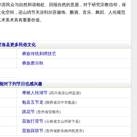
尔苏民众与自然和谐相处、回报自然的意愿，对于研究宗教信仰，保
文化空间，还山鸡节关涉到尔苏服饰、酿酒、音乐、舞蹈、人伦规范
艺术美术具有重要价值。
甘洛县更多民俗文化
彝族传统刺绣技艺
彝族磨尔秋
能对下列节日也感兴趣
摩梭人转湖节
(四川省凉山州盐源)
勉县五节龙
(陕西省汉中市勉县)
跳花节
(贵州省安顺市)
苗族打背节
(云南省文山州富宁县)
苗族踩鼓节
(贵州省黔东南州凯里市)