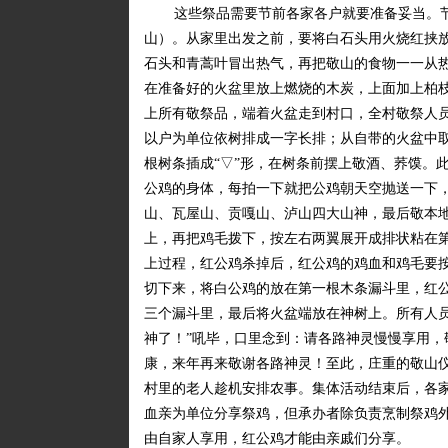
这些祭品需要节前各家各户就要准备妥当。节
山）。从家里出发之前，要将白石头用火烧红挟
石头和青蒿叶冒出热气，再把敬山的食物一一从
在准备好的火盆里放上燃烧的木炭，上面加上柏
上所有敬祭品，端着火盆走到村口，全村敬祭人
以户为单位依树排成一字长排；从自带的火盆中
根树条插成“▽”形，在树条前摆上敬酒、荞馍。
公鸡的身体，每拍一下就把公鸡朝天空抛送一下
山、瓦屋山、贡嘎山、泸山四大山神，最后敬本
上，再把鸡毛拨下，按左右两翼展开成排状粘在
上过程，红公鸡杀掉后，红公鸡的鸡血和鸡毛要
切下来，将白公鸡的放在第一根木条漏斗里，红
三个漏斗里，最后将火盆端放在神树上。所有人
神了！”吼毕，口里念到：请各路神灵慢慢享用，
康，来年再来敬谢各路神灵！至此，庄重的敬山
村里的老人趁机安排农事。集体活动结束后，各
血亲为单位分享祭鸡，但承办者除负责烹制祭鸡
由自家人享用，红公鸡才能由亲戚们分享。