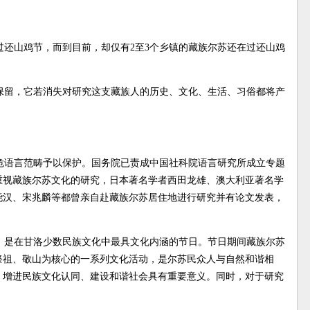
还山鸡节，而到目前，却仅有2至3个乡镇的藏族尔苏还在过还山鸡
保留，它若消失对研究这支藏族人的历史、文化、生活、习俗都将产
危语言范畴予以保护。国务院已责成中国社科院语言研究所成立专题
重视藏族尔苏文化的研究，日本著名学者西田龙雄、澳大利亚著名学
尧汉、宋兆麟等都曾亲自赴藏族尔苏居住地进行研究并有论文发表，
，是在甘洛少数民族文化中最具文化内涵的节日。节日期间藏族尔苏
祭祖、敬山为核心的一系列文化活动，是尔苏民众人与自然和谐相
、增进民族文化认同、建设和谐社会具有重要意义。同时，对于研究