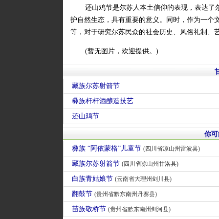
还山鸡节是尔苏人本土信仰的表现，表达了
护自然生态，具有重要的意义。同时，作为一个
等，对于研究尔苏民众的社会历史、风俗礼制、
(暂无图片，欢迎提供。)
藏族尔苏射箭节
彝族杆杆酒酿造技艺
还山鸡节
你可
彝族 “阿依蒙格”儿童节
(四川省凉山州雷波县)
藏族尔苏射箭节
(四川省凉山州甘洛县)
白族青姑娘节
(云南省大理州剑川县)
翻鼓节
(贵州省黔东南州丹寨县)
苗族敬桥节
(贵州省黔东南州剑河县)