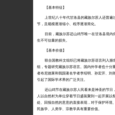
【基本特征】
上世纪八十年代甘洛县的藏族尔苏人还普遍过
节，且规模逐渐缩小、程序逐渐简化。
目前，藏族尔苏还山鸡节唯一在甘洛县境内
生不可估量的损失。
【基本价值】
联合国教科文组织已将藏族尔苏语言列入濒
组，专题研究藏族尔苏语言。国内外学者也十分
者布尼德莱和我国著名学者李绍明、孙宏开、刘
引起了国际学术界的广泛关注。
还山鸡节在藏族尔苏人民看来是神圣的节日
人以自然村为单位穿着节日盛装聚到一起开展以
处、回报自然的意意的直接表现，对于保护环境
民族学、人类学、宗教学具有重要价值。