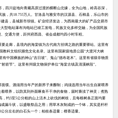
部，四川盆地向青藏高原过渡的横断山北缘，全为山地，岭高谷深，
个民族，共18.755万人。甘洛县与雅安市的汉源县、石棉县，乐山市的
6年建县，县城新市坝镇。矿业经济发达，为西南最大的矿产品交易市
级大型电站瀑布沟电站已竣工发电，民族文化多样交融，为全国民族
境、交通方便，距州府西昌、省会成都均四小时车程。
重要走廊，县境内的海棠镇为古代南方丝绸之路的重要驿站。这里有
国教科文组织濒危文化名录。这里有国家级地质公园“大渡河大峡
里有中国彝族的神山“吉日坡”、鬼山“德布老木”。这里有省级非物质
族“射箭节”。这里有州级文物保护单位“海棠古镇及清溪峡段”。
荞面馍。酒须用当年产的新荞子来酿制；鸡须选用当年出生自家喂养
关着喂养，以防其到外面啄食不干净的食物，届时亵渎了神灵；煮熟
米高，约3至5公分粗的山上活木上砍伐的树枝，且每根树条正面均要
编成漏斗状，以盛敬祭品之用；用草木灰制成的一个钵，其实是杆杆
0公分左右的白石头一个；柏枝条适量；檀香适量。