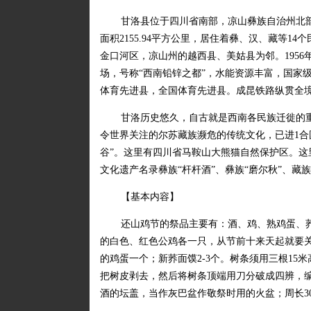
甘洛县位于四川省南部，凉山彝族自治州北
面积2155.94平方公里，居住着彝、汉、藏等14
金口河区，凉山州的越西县、美姑县为邻。195
场，号称“西南铅锌之都”，水能资源丰富，国家
体育先进县，全国体育先进县。成昆铁路纵贯全
甘洛历史悠久，自古就是西南各民族迁徙的
令世界关注的尔苏藏族濒危的传统文化，已进1合
谷”。这里有四川省马鞍山大熊猫自然保护区。这
文化遗产名录彝族“杆杆酒”、彝族“磨尔秋”、藏
【基本内容】
还山鸡节的祭品主要有：酒、鸡、熟鸡蛋、
的白色、红色公鸡各一只，从节前十来天起就要
的鸡蛋一个；新荞面馍2-3个。树条须用三根15
把树皮剥去，然后将树条顶端用刀分破成四辨，
酒的坛盖，当作灰巴盆作敬祭时用的火盆；周长3