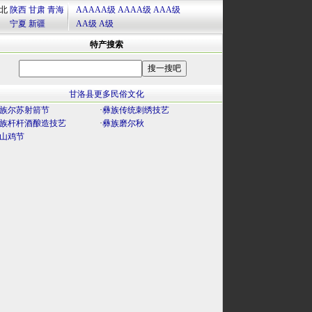
北
陕西
甘肃
青海
AAAAA级
AAAA级
AAA级
宁夏
新疆
AA级
A级
特产搜索
甘洛县更多民俗文化
族尔苏射箭节
·
彝族传统刺绣技艺
族杆杆酒酿造技艺
·
彝族磨尔秋
山鸡节