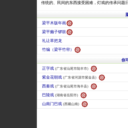
传统的、民间的东西接受困难，灯戏的传承问题
梁平木版年画
梁平癞子锣鼓
礼让草把龙
竹编（梁平竹帘）
你
正字戏
(广东省汕尾市陆丰市)
紫金花朝戏
(广东省河源市紫金县)
西秦戏
(广东省汕尾市海丰县)
巴陵戏
(湖南省岳阳市)
山南门巴戏
(西藏山南)