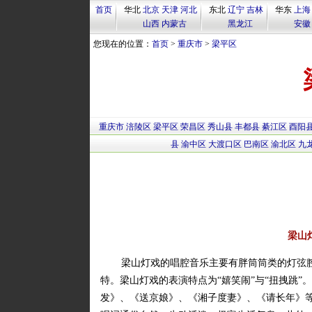
首页
华北
北京
天津
河北
东北
辽宁
吉林
华东
上海
山西
内蒙古
黑龙江
安徽
您现在的位置：
首页
>
重庆市
>
梁平区
重庆市
涪陵区
梁平区
荣昌区
秀山县
丰都县
綦江区
酉阳
县
渝中区
大渡口区
巴南区
渝北区
九
梁山
梁山灯戏的唱腔音乐主要有胖筒筒类的灯弦腔
特。梁山灯戏的表演特点为“嬉笑闹”与“扭拽跳
发》、《送京娘》、《湘子度妻》、《请长年》