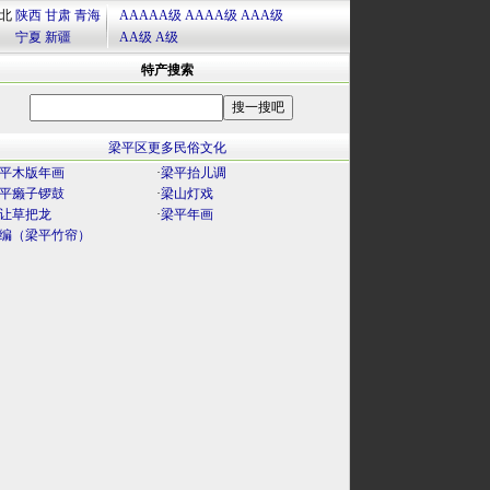
北
陕西
甘肃
青海
AAAAA级
AAAA级
AAA级
宁夏
新疆
AA级
A级
特产搜索
梁平区更多民俗文化
平木版年画
·
梁平抬儿调
平癞子锣鼓
·
梁山灯戏
让草把龙
·
梁平年画
编（梁平竹帘）