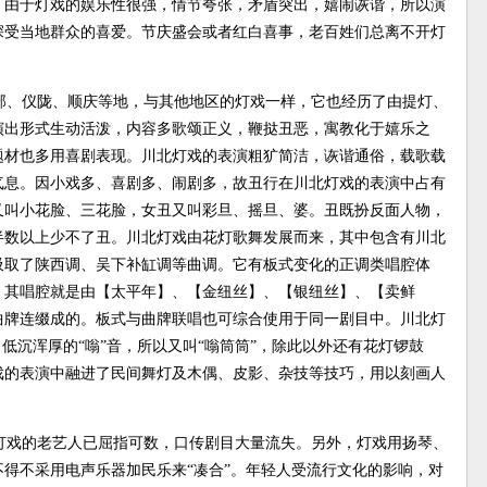
，由于灯戏的娱乐性很强，情节夸张，矛盾突出，嬉闹诙谐，所以演
深受当地群众的喜爱。节庆盛会或者红白喜事，老百姓们总离不开灯
部、仪陇、顺庆等地，与其他地区的灯戏一样，它也经历了由提灯、
演出形式生动活泼，内容多歌颂正义，鞭挞丑恶，寓教化于嬉乐之
题材也多用喜剧表现。川北灯戏的表演粗犷简洁，诙谐通俗，载歌载
气息。因小戏多、喜剧多、闹剧多，故丑行在川北灯戏的表演中占有
又叫小花脸、三花脸，女丑又叫彩旦、摇旦、婆。丑既扮反面人物，
半数以上少不了丑。川北灯戏由花灯歌舞发展而来，其中包含有川北
吸取了陕西调、吴下补缸调等曲调。它有板式变化的正调类唱腔体
，其唱腔就是由【太平年】、【金纽丝】、【银纽丝】、【卖鲜
曲牌连缀成的。板式与曲牌联唱也可综合使用于同一剧目中。川北灯
低沉浑厚的“嗡”音，所以又叫“嗡筒筒”，除此以外还有花灯锣鼓
戏的表演中融进了民间舞灯及木偶、皮影、杂技等技巧，用以刻画人
灯戏的老艺人已屈指可数，口传剧目大量流失。另外，灯戏用扬琴、
得不采用电声乐器加民乐来“凑合”。年轻人受流行文化的影响，对