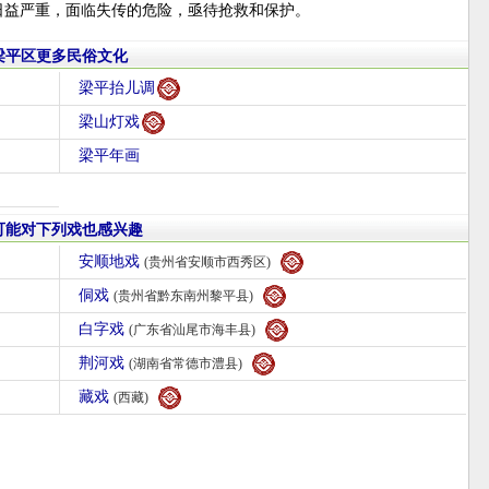
日益严重，面临失传的危险，亟待抢救和保护。
梁平区更多民俗文化
梁平抬儿调
梁山灯戏
梁平年画
可能对下列戏也感兴趣
安顺地戏
(贵州省安顺市西秀区)
侗戏
(贵州省黔东南州黎平县)
白字戏
(广东省汕尾市海丰县)
荆河戏
(湖南省常德市澧县)
藏戏
(西藏)