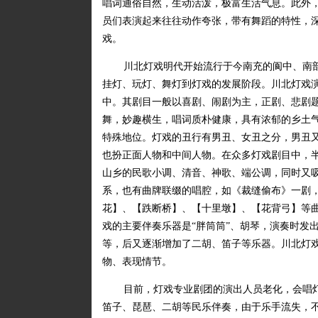
唱词通俗自然，生动活泼，极富生活气息。此外
员们表演起来往往动作夸张，带有舞蹈的特性，
戏。
川北灯戏明代开始流行于今南充的阆中、南
挂灯、玩灯、舞灯到灯戏的发展阶段。川北灯戏
中。其剧目一般以喜剧、闹剧为主，正剧、悲剧
舞，妙趣横生，唱词质朴健康，具有浓郁的乡土
特殊地位。灯戏的丑行有男丑、女丑之分，男丑
也扮正面人物和中间人物。在众多灯戏剧目中，
山乡的民歌小调、清音、神歌、端公调，同时又
系，也有曲牌联缀的唱腔，如《裁缝偷布》一剧
花】、【跌断桥】、【十里墩】、【花背弓】等
戏的主要伴奏乐器是“胖筒筒”、胡琴，演奏时发出
等，后又逐渐增加了二胡、笛子等乐器。川北灯
物、表现情节。
目前，灯戏专业剧团的演出人员老化，会唱
笛子、琵琶、二胡等民乐伴奏，由于乐手流失，不