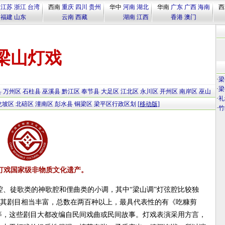
江苏
浙江
台湾
西南
重庆
四川
贵州
华中
河南
湖北
华南
广东
广西
海南
西
福建
山东
云南
西藏
湖南
江西
香港
澳门
梁山灯戏
·
梁
·
梁
县
万州区
石柱县
巫溪县
黔江区
奉节县
大足区
江北区
永川区
开州区
南岸区
巫山
·
礼
龙坡区
北碚区
潼南区
彭水县
铜梁区
梁平区行政区划
[移动版]
·
竹
灯戏国家级非物质文化遗产。
、徒歌类的神歌腔和俚曲类的小调，其中“梁山调”灯弦腔比较独
”。其剧目相当丰富，总数在两百种以上，最具代表性的有《吃糠剪
等，这些剧目大都改编自民间戏曲或民间故事。灯戏表演采用方言，