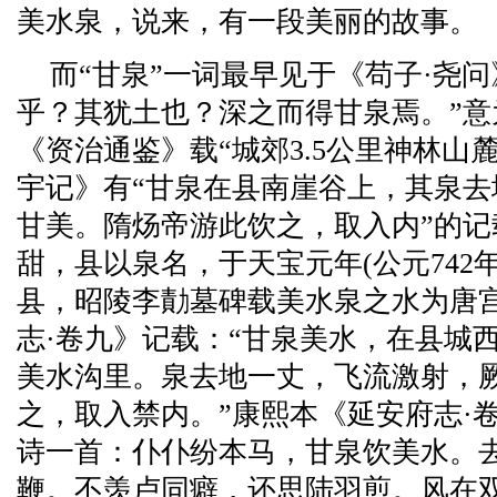
美水泉，说来，有一段美丽的故事。
而“甘泉”一词最早见于《苟子·尧
乎？其犹土也？深之而得甘泉焉。”
《资治通鉴》载“城郊3.5公里神林山
宇记》有“甘泉在县南崖谷上，其泉
甘美。隋炀帝游此饮之，取入内”的
甜，县以泉名，于天宝元年(公元742
县，昭陵李勣墓碑载美水泉之水为唐
志·卷九》记载：“甘泉美水，在县城
美水沟里。泉去地一丈，飞流激射，
之，取入禁内。”康熙本《延安府志·
诗一首：仆仆纷本马，甘泉饮美水。
鞭。不羡卢同癖，还思陆羽煎。风在