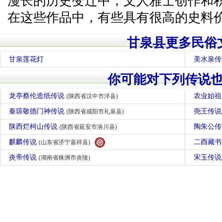
漫长的历史变迁中，文人雅士创作和
在这些作品中，有些具有很高的史料
甘泉县更多民俗
甘泉莲花灯
美水泉传
你可能对下列传说
龙亭蔡伦造纸传说
农业始
(陕西省汉中市洋县)
秦琼敬德门神传说
尧王传
(陕西省咸阳市礼泉县)
陕西烂柯山传说
陶朱公
(陕西省延安市洛川县)
麒麟传说
二酉藏
(山东省济宁嘉祥县)
炎帝传说
宋玉传
(湖南省株洲市炎陵)