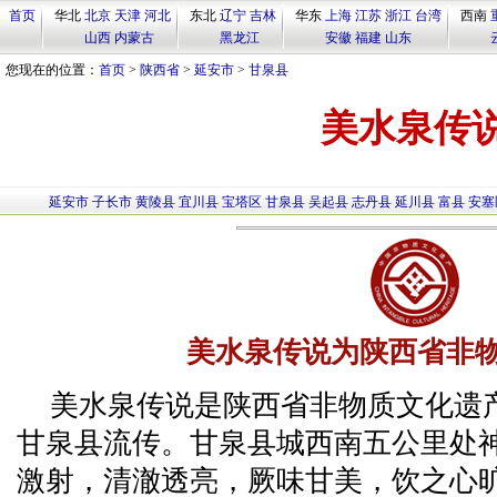
首页
华北
北京
天津
河北
东北
辽宁
吉林
华东
上海
江苏
浙江
台湾
西南
山西
内蒙古
黑龙江
安徽
福建
山东
您现在的位置：
首页
>
陕西省
>
延安市
>
甘泉县
美水泉传
延安市
子长市
黄陵县
宜川县
宝塔区
甘泉县
吴起县
志丹县
延川县
富县
安塞
美水泉传说为陕西省非
美水泉传说是陕西省非物质文化遗
甘泉县流传。甘泉县城西南五公里处
激射，清澈透亮，厥味甘美，饮之心