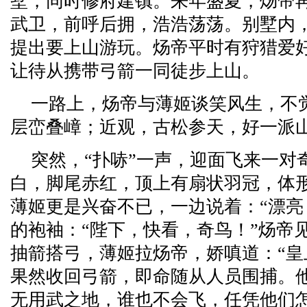
墅，同时修府建镇。来年盛夏，炀帝
武卫，前呼后拥，浩浩荡荡。别墅内
提出要上山游玩。炀帝平时有狩猎爱
让待从携带弓箭一同徒步上山。
一路上，炀帝与薄姬谈笑风生，不
层峦叠嶂；近观，古松参天，好一派
突然，“扑哧”一声，迎面飞来一对
白，脚尾赤红，顶上有扇状羽冠，体
薄姬更是兴奋不已，一边说着：“漂亮
的袍袖：“陛下，快看，奇鸟！”炀帝
抽箭搭弓，薄姬拉炀帝，娇嗔道：“皇
果然收回弓箭，即命随从人员围捕。
无用武之地，谁也不会飞，任凭他们