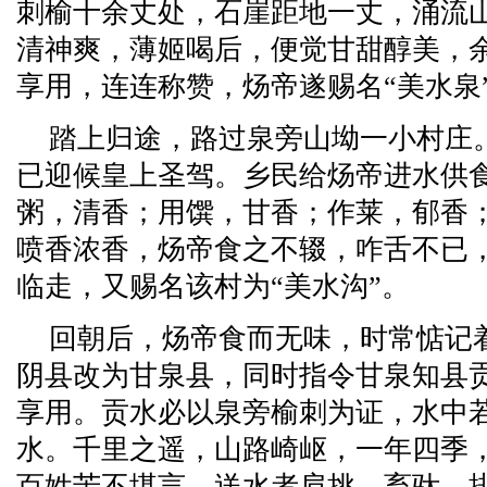
刺榆十余丈处，石崖距地一丈，涌流
清神爽，薄姬喝后，便觉甘甜醇美，
享用，连连称赞，炀帝遂赐名“美水泉
踏上归途，路过泉旁山坳一小村庄
已迎候皇上圣驾。乡民给炀帝进水供
粥，清香；用馔，甘香；作莱，郁香
喷香浓香，炀帝食之不辍，咋舌不已
临走，又赐名该村为“美水沟”。
回朝后，炀帝食而无味，时常惦记
阴县改为甘泉县，同时指令甘泉知县
享用。贡水必以泉旁榆刺为证，水中
水。千里之遥，山路崎岖，一年四季
百姓苦不堪言。送水者肩挑、畜驮，