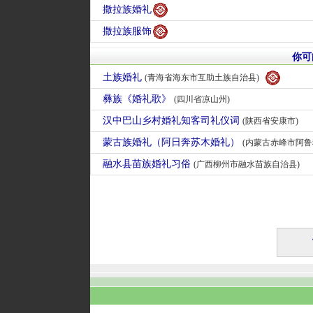
撒拉族婚礼
撒拉族服饰
你可
土族婚礼
(青海省海东市互助土族自治县)
彝族《婚礼歌》
(四川省凉山州)
汉中巴山乡村婚礼知客司礼仪词
(陕西省安康市)
蒙古族婚礼（阿日奔苏木婚礼）
(内蒙古赤峰市阿鲁科
融水县苗族婚礼习俗
(广西柳州市融水苗族自治县)