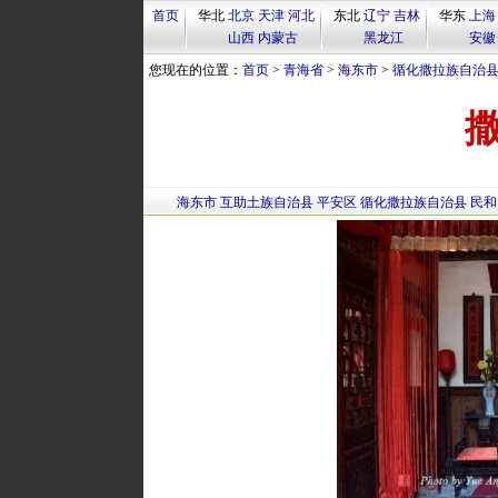
首页
华北
北京
天津
河北
东北
辽宁
吉林
华东
上海
山西
内蒙古
黑龙江
安徽
您现在的位置：
首页
>
青海省
>
海东市
>
循化撒拉族自治
海东市
互助土族自治县
平安区
循化撒拉族自治县
民和