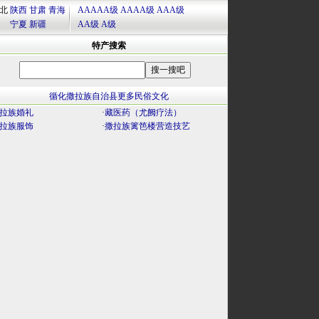
北
陕西
甘肃
青海
AAAAA级
AAAA级
AAA级
宁夏
新疆
AA级
A级
特产搜索
循化撒拉族自治县更多民俗文化
拉族婚礼
·
藏医药（尤阙疗法）
拉族服饰
·
撒拉族篱笆楼营造技艺