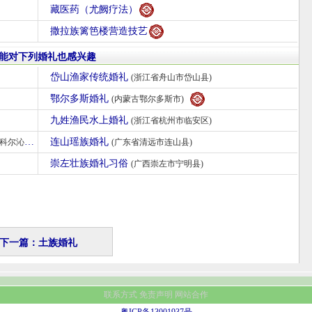
藏医药（尤阙疗法）
撒拉族篱笆楼营造技艺
能对下列婚礼也感兴趣
岱山渔家传统婚礼
(浙江省舟山市岱山县)
鄂尔多斯婚礼
(内蒙古鄂尔多斯市)
九姓渔民水上婚礼
(浙江省杭州市临安区)
连山瑶族婚礼
尔沁旗)
(广东省清远市连山县)
崇左壮族婚礼习俗
(广西崇左市宁明县)
下一篇：土族婚礼
联系方式
免责声明
网站合作