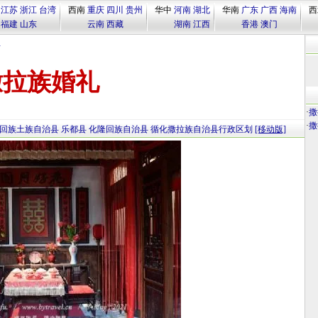
江苏
浙江
台湾
西南
重庆
四川
贵州
华中
河南
湖北
华南
广东
广西
海南
西
福建
山东
云南
西藏
湖南
江西
香港
澳门
县
撒拉族婚礼
·
撒
·
撒
回族土族自治县
乐都县
化隆回族自治县
循化撒拉族自治县行政区划
[移动版]