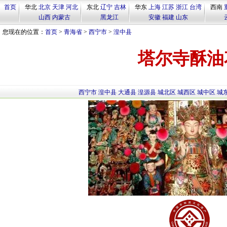
首页
华北
北京
天津
河北
东北
辽宁
吉林
华东
上海
江苏
浙江
台湾
西南
山西
内蒙古
黑龙江
安徽
福建
山东
您现在的位置：
首页
>
青海省
>
西宁市
>
湟中县
塔尔寺酥油
西宁市
湟中县
大通县
湟源县
城北区
城西区
城中区
城