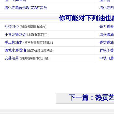
塔尔寺藏传佛教“花架”音乐
塔尔寺四
你可能对下列油也
油茶习俗
钱万隆
(湖南省邵阳市城步)
小青龙舞龙会
绍兴酱
(上海市嘉定区)
手工榨油术
香坊香
(湖南省邵阳市邵阳县)
潍城小磨香油
罗锅子
(山东省潍坊潍城区)
安县油茶
中坝口
(四川省绵阳市安州区)
下一篇：热贡