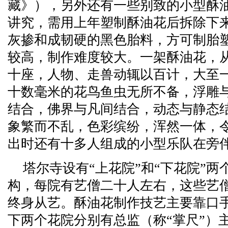
藏》），另外还有一些别致的小型酥
讲究，需用上年塑制酥油花后拆除下
灰掺和成韧硬的黑色胎料，方可制胎
较高，制作难度较大。一架酥油花，
十座，人物、走兽动辄以百计，大至
十数毫米的花鸟鱼虫无所不备，浮雕
结合，佛界与凡间结合，动态与静态
象繁而不乱，色彩缤纷，浑然一体，
出时还有十多人组成的小型乐队在旁
塔尔寺设有“上花院”和“下花院”
构，每院有艺僧二十人左右，这些艺
终身从艺。酥油花制作技艺主要靠口
下两个花院分别有总监（称“掌尺”）