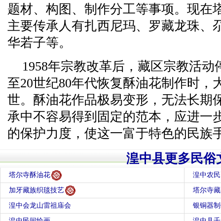
题材、构图、制作分工等事项。现在
主要传承人有扎西尼玛、罗藏龙珠、
华若子等。
1958年宗教改革后，藏区宗教活
至20世纪80年代恢复酥油花制作时
世。酥油花作品极易变形，无法长期
承中不容易得到固定的范本，应进一
的保护力度，使这一富于特色的民族
湟中县更多民俗
塔尔寺酥油花
湟中农民
加牙藏族织毯技艺
塔尔寺藏
湟中会龙山雷祖庙会
银铜器制
湟中民间绘画
湟中县千