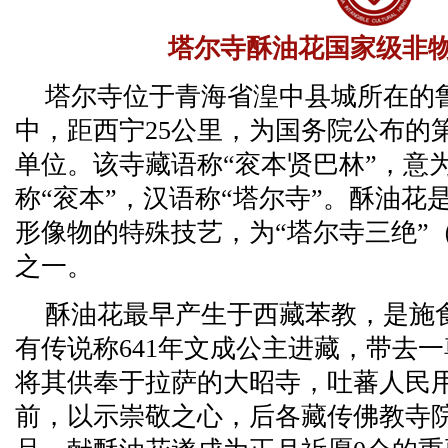
塔尔寺酥油花国家级非
塔尔寺位于青海省湟中县城所在的
中，距西宁25公里，为国务院公布的
单位。该寺藏语称“衮本贤巴林”，意
称“衮本”，汉语称“塔尔寺”。酥油
形像物的特殊技艺，为“塔尔寺三绝”
之一。
酥油花最早产生于西藏苯教，是施
有传说称641年文成公主进藏，带去一
将其供奉于拉萨的大昭寺，吐蕃人民
前，以示崇敬之心，后各藏传佛教寺