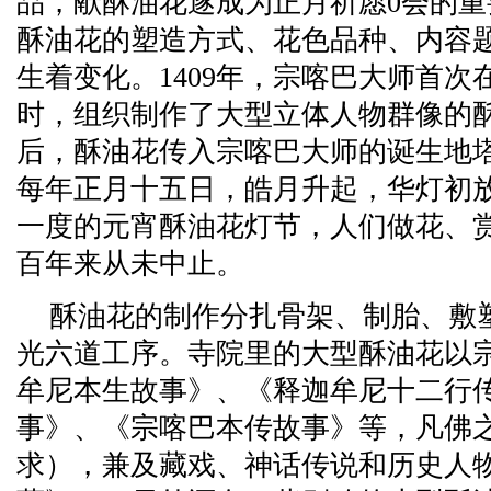
品，献酥油花遂成为正月祈愿0会的
酥油花的塑造方式、花色品种、内容
生着变化。1409年，宗喀巴大师首次
时，组织制作了大型立体人物群像的
后，酥油花传入宗喀巴大师的诞生地
每年正月十五日，皓月升起，华灯初
一度的元宵酥油花灯节，人们做花、
百年来从未中止。
酥油花的制作分扎骨架、制胎、敷
光六道工序。寺院里的大型酥油花以
牟尼本生故事》、《释迦牟尼十二行
事》、《宗喀巴本传故事》等，凡佛之
求），兼及藏戏、神话传说和历史人