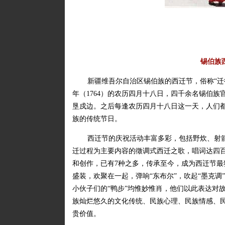
锡伯族
新疆维吾尔自治区锡伯族的西迁节，俗称“迁
年（1764）的农历四月十八日，四千余名锡伯
垦戍边。之后每逢农历四月十八日这一天，人们
族的传统节日。
西迁节的庆祝活动丰富多彩，包括野炊、射
迁过程为主要内容的徵调式西迁之歌，唱词达四
和创作，已有7种之多，传承至今，成为西迁节
盛装，欢聚在一起，弹响“东布尔”，吹起“墨克调
小伙子们的“鸭步”均惟妙惟肖，他们以此表达对
族灿烂悠久的文化传统、民族心理、民族情感、
贵价值。