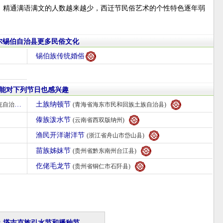
，精通满语满文的人数越来越少，西迁节民俗艺术的个性特色逐年弱
尔锡伯自治县更多民俗文化
锡伯族传统婚俗
能对下列节日也感兴趣
土族纳顿节
治县)
(青海省海东市民和回族土族自治县)
傣族泼水节
(云南省西双版纳州)
渔民开洋谢洋节
(浙江省舟山市岱山县)
苗族姊妹节
(贵州省黔东南州台江县)
仡佬毛龙节
(贵州省铜仁市石阡县)
：塔吉克族引水节和播种节