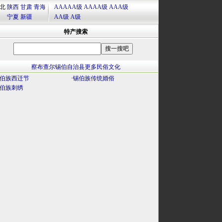
北
陕西
甘肃
青海
AAAAA级
AAAA级
AAA级
宁夏
新疆
AA级
A级
特产搜索
察布查尔锡伯自治县更多民俗文化
伯族西迁节
·
锡伯族传统婚俗
伯族刺绣