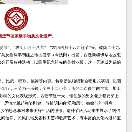
西迁节国家级非物质文化遗产。
徙节”、“农历四月十八节”、“农历四月十八西迁节”等。乾隆二十九
族官兵及眷属奉朝廷之命由盛京（今沈阳）出发，西迁新疆伊犁地区屯
都会开展各种活动，以隆重纪念祖先的英雄业绩，这一天遂成为锡伯
箭、比武、唱歌、跳舞等内容。特别是以独唱和合唱形式演唱、以西
百余行，三节为一乐句，全曲十二小节，历经二百多年的丰富、加工
最独特的文化表现形式。西迁节这一天，锡伯族的男女老少都要穿上
”，尽情地跳起舞姿刚健、节拍明快的“贝勒恩”。姑娘们的“抖肩”、
故乡的思念和对未来美好生活的憧憬。这种节庆活动集中展示了锡伯
民间信仰、民风民俗及各种工艺和歌舞艺术，有丰富的文化内涵和宝