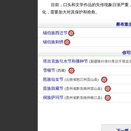
目前，口头和文学作品的失传现象日渐严重
化，需要加大对其保护和抢救。
察布查
锡伯族西迁节
锡伯族刺绣
你可
塔吉克族引水节和播种节
(新疆喀什塔什库尔干塔吉克自
雪顿节
(西藏)
怒族仙女节
(云南省怒江州贡山县)
苗族鼓藏节
(贵州省黔东南州雷山县)
侗族萨玛节
(贵州省黔东南州榕江县)
下一篇