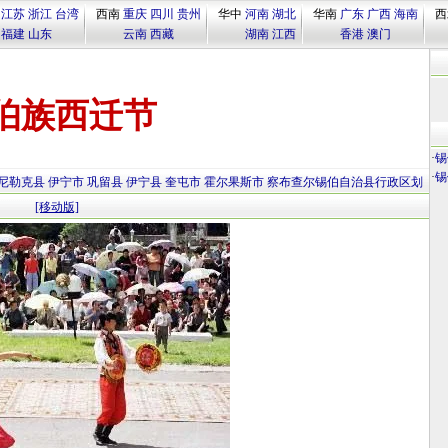
江苏
浙江
台湾
西南
重庆
四川
贵州
华中
河南
湖北
华南
广东
广西
海南
西
福建
山东
云南
西藏
湖南
江西
香港
澳门
伯族西迁节
·
锡
·
锡
尼勒克县
伊宁市
巩留县
伊宁县
奎屯市
霍尔果斯市
察布查尔锡伯自治县行政区划
[移动版]