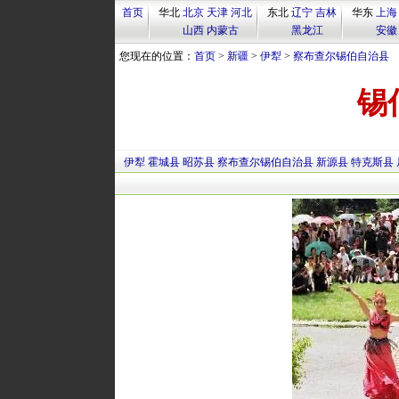
首页
华北
北京
天津
河北
东北
辽宁
吉林
华东
上海
山西
内蒙古
黑龙江
安徽
您现在的位置：
首页
>
新疆
>
伊犁
>
察布查尔锡伯自治县
锡
伊犁
霍城县
昭苏县
察布查尔锡伯自治县
新源县
特克斯县