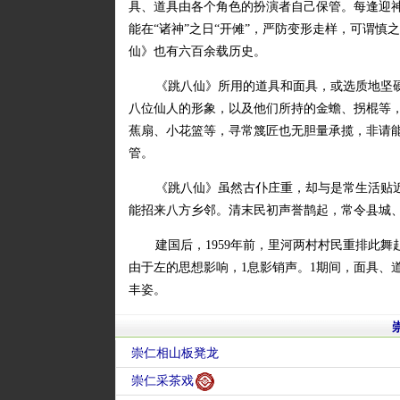
具、道具由各个角色的扮演者自己保管。每逢迎
能在“诸神”之日“开傩”，严防变形走样，可谓
仙》也有六百余载历史。
《跳八仙》所用的道具和面具，或选质地坚
八位仙人的形象，以及他们所持的金蟾、拐棍等
蕉扇、小花篮等，寻常篾匠也无胆量承揽，非请
管。
《跳八仙》虽然古仆庄重，却与是常生活贴
能招来八方乡邻。清末民初声誉鹊起，常令县城
建国后，1959年前，里河两村村民重排此
由于左的思想影响，1息影销声。1期间，面具、道
丰姿。
崇仁相山板凳龙
崇仁采茶戏