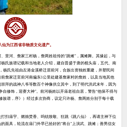
八仙为江西省非物质文化遗产。
河、里河、詹家三村杨，詹两姓祖传的“跳傩”，属傩舞。其缘起，与
河杨氏族谱记载和当地老人介绍，建自晋盛于唐的枧头庙，五代、南
初，杨氏先祖由左港金溪桥迁居前河，合族出资独姓重建，并塑民间
衙前詹家迁至前河南偏东1公里处建基詹家村的詹姓，以及当地其他
们崇拜的战神八爷等数百个神像供立其中，到了明代洪武末年，因为
争自修饰，迎赛大神”。前河杨姓以开庙老祖自居，警告“他保不得与
九修族谱，序》）经过多次协商，议定只许杨、詹两姓分别于每十载
先打扫庙宇、燃烛焚香、呜铳致敬、狂跳《跳八仙》，再请主神下位
的面具，轮流在庙门外早已拾好的“将台”上演武、跳傩；善男信女