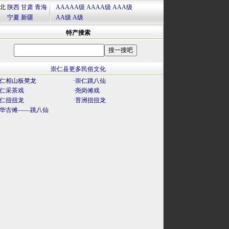
北
陕西
甘肃
青海
AAAAA级
AAAA级
AAA级
宁夏
新疆
AA级
A级
特产搜索
崇仁县更多民俗文化
仁相山板凳龙
·
崇仁跳八仙
仁采茶戏
·
尧岗傩戏
仁扭扭龙
·
苔洲扭扭龙
华古傩——跳八仙