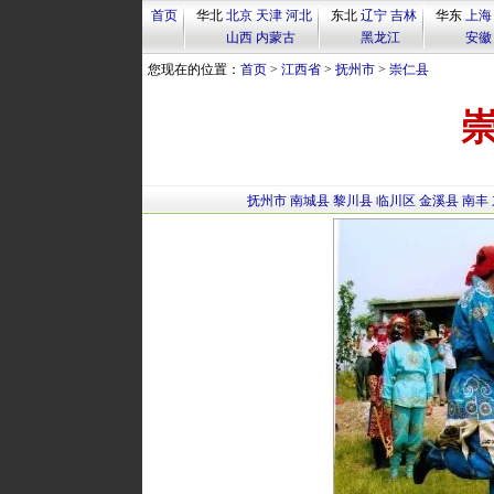
首页
华北
北京
天津
河北
东北
辽宁
吉林
华东
上海
山西
内蒙古
黑龙江
安徽
您现在的位置：
首页
>
江西省
>
抚州市
>
崇仁县
抚州市
南城县
黎川县
临川区
金溪县
南丰