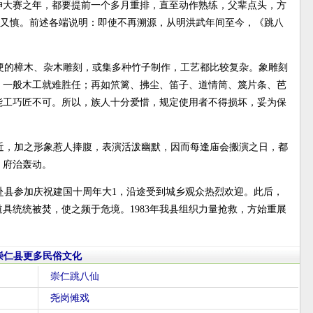
神大赛之年，都要提前一个多月重排，直至动作熟练，父辈点头，方
慎之又慎。前述各端说明：即使不再溯源，从明洪武年间至今，《跳八
硬的樟木、杂木雕刻，或集多种竹子制作，工艺都比较复杂。象雕刻
，一般木工就难胜任；再如笊篱、拂尘、笛子、道情筒、篾片条、芭
能工巧匠不可。所以，族人十分爱惜，规定使用者不得损坏，妥为保
近，加之形象惹人捧腹，表演活泼幽默，因而每逢庙会搬演之日，都
、府治轰动。
舞赴县参加庆祝建国十周年大1，沿途受到城乡观众热烈欢迎。此后，
具统统被焚，使之频于危境。1983年我县组织力量抢救，方始重展
崇仁县更多民俗文化
崇仁跳八仙
尧岗傩戏