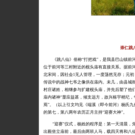
崇仁跳
《跳八仙》俗称“打把戏”，是我县巴山镇前
位于前河等三村附近的枧头庙有直接关系。据前
北宋间，因社会1无人管理，一度荡然无存；元
传说中的战神七爷之像供在庙内。未几，由县城
村庄诸姓，相继参与扩建枧头庙，并先后塑了他
庙内诸神“显应益甚，倾支远方，故兴栋宇稍圮，
焉”。（以上引文均见《端溪（即今前河）杨氏
的第七，第八两年农历正月主持“迎赛大神”。
“迎赛”仪式，杨姓的程序是：第一天清晨，
出殿坐立庙前，最后由两班人马，载四天将和八仙