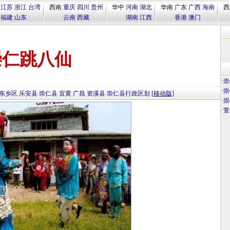
江苏
浙江
台湾
西南
重庆
四川
贵州
华中
河南
湖北
华南
广东
广西
海南
西
福建
山东
云南
西藏
湖南
江西
香港
澳门
崇仁跳八仙
·
崇
·
崇
东乡区
乐安县
崇仁县
宜黄
广昌
资溪县
崇仁县行政区划
[移动版]
·
崇
·
萱