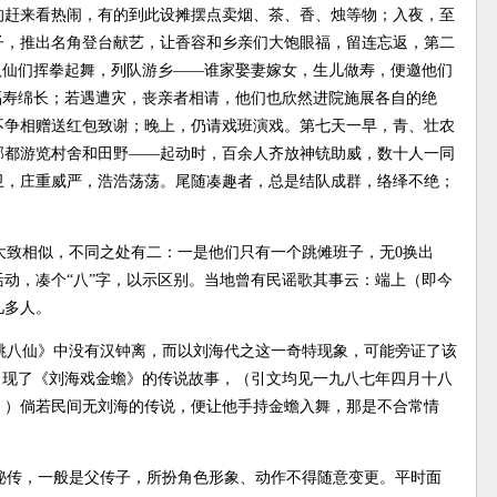
的赶来看热闹，有的到此设摊摆点卖烟、茶、香、烛等物；入夜，至
子，推出名角登台献艺，让香容和乡亲们大饱眼福，留连忘返，第二
八仙们挥拳起舞，列队游乡——谁家娶妻嫁女，生儿做寿，便邀他们
福寿绵长；若遇遭灾，丧亲者相请，他们也欣然进院施展各自的绝
不争相赠送红包致谢；晚上，仍请戏班演戏。第七天一早，青、壮农
邻都游览村舍和田野——起动时，百余人齐放神铳助威，数十人一同
卫，庄重威严，浩浩荡荡。尾随凑趣者，总是结队成群，络绎不绝；
大致相似，不同之处有二：一是他们只有一个跳傩班子，无0换出
动，凑个“八”字，以示区别。当地曾有民谣歌其事云：端上（即今
几多人。
跳八仙》中没有汉钟离，而以刘海代之这一奇特现象，可能旁证了该
出现了《刘海戏金蟾》的传说故事，（引文均见一九八七年四月十八
》）倘若民间无刘海的传说，便让他手持金蟾入舞，那是不合常情
秘传，一般是父传子，所扮角色形象、动作不得随意变更。平时面