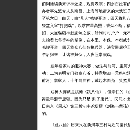
们则陆续前来求神还愿，观赏表演；四乡百姓有
办者事先派专人从南昌、上海等地请来的大戏班
至第六日，白天，由“凡人”鸣锣开道，四天将和
登堂入室“打把戏”，以求吉星高照，香烟不断，
招，大显驱凶神赶恶煞之威，所到村村户户，无
夫抬着七爷等神的塑像，在本里、本保、本都或
鸣锣开道，四天将众八仙各执兵器，法宝殿后护
午后归来，让诸神归位，入夜照常演戏。
翌年詹家村的迎神大赛，做法与前河、里河
动；二为表明专门敬奉八爷，特意增加一天祭祀活
前河）詹家人，十年两届神，戴起木面壳，笑煞
迎神大赛就是跳傩《跳八仙》，但崇仁的《
舞最早源于唐朝。因为只是“到了唐代”。民间才
日南京《周末》第三版沈中尧所撰《刘海与留孩
的。
《跳八仙》历来只在前河等三村两姓间世代