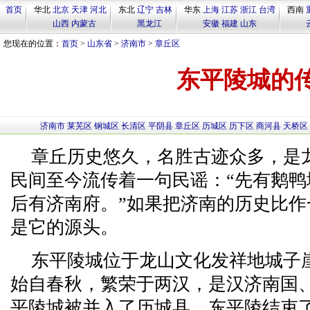
首页
华北
北京
天津
河北
东北
辽宁
吉林
华东
上海
江苏
浙江
台湾
西南
山西
内蒙古
黑龙江
安徽
福建
山东
您现在的位置：
首页
>
山东省
>
济南市
>
章丘区
东平陵城的
济南市
莱芜区
钢城区
长清区
平阴县
章丘区
历城区
历下区
商河县
天桥区
章丘历史悠久，名胜古迹众多，是
民间至今流传着一句民谣：“先有鹅
后有济南府。”如果把济南的历史比
是它的源头。
东平陵城位于龙山文化发祥地城子
始自春秋，繁荣于两汉，是汉济南国、
平陵城被并入了历城县，东平陵结束了