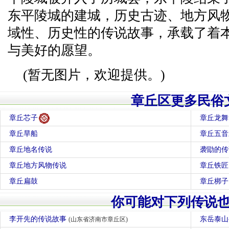
东平陵城的建城，历史古迹、地方风
域性、历史性的传说故事，承载了着
与美好的愿望。
(暂无图片，欢迎提供。)
章丘区更多民俗
章丘芯子
章丘龙舞
章丘旱船
章丘五音
章丘地名传说
袭勖的传
章丘地方风物传说
章丘铁匠
章丘扁鼓
章丘梆子
你可能对下列传说
李开先的传说故事
东岳泰山
(山东省济南市章丘区)