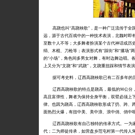
高跷也叫“高跷秧歌”，是一种广泛流传于全
远，源于古代百戏中的一种技术表演，北魏时即
至数十人不等；大多舞者扮演某个古代神话或历
绢、木棍、刀枪等；表演形式有“踩街”和“撂场”
的“小场”，角色间多男女对舞，有时边舞边唱。各
上又分为“文跷”和“武跷”，文跷重扭踩和情节表
据可考史料，辽西高跷秧歌已有二百多年的
辽西高跷秧歌的特点是跷高，最低的90公分
高且富弹性，舞者为保持全身平衡，双臂必须上下
律。也因为跷高，辽西高跷秧歌形成了扔、跨、
面热烈火爆，有扭中美、美中浪、浪中俏、俏中
辽西高跷秧歌有自己独特的传承方式。一为家
代；二为师徒传承，如营盘乡范屯村第一代传人朱