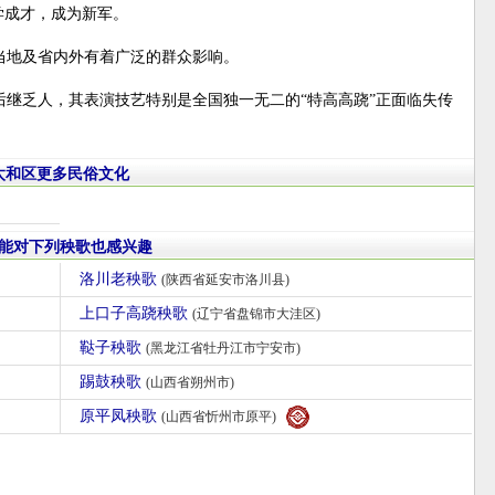
学成才，成为新军。
当地及省内外有着广泛的群众影响。
继乏人，其表演技艺特别是全国独一无二的“特高高跷”正面临失传
太和区更多民俗文化
能对下列秧歌也感兴趣
洛川老秧歌
(陕西省延安市洛川县)
上口子高跷秧歌
(辽宁省盘锦市大洼区)
鞑子秧歌
(黑龙江省牡丹江市宁安市)
踢鼓秧歌
(山西省朔州市)
原平凤秧歌
(山西省忻州市原平)