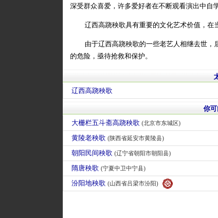
深受群众喜爱，许多爱好者在不断观看演出中自
辽西高跷秧歌具有重要的文化艺术价值，在
由于辽西高跷秧歌的一些老艺人相继去世，后
的危险，亟待抢救和保护。
辽西高跷秧歌
你可
大栅栏五斗斋高跷秧歌
(北京市东城区)
黄陵老秧歌
(陕西省延安市黄陵县)
朝阳民间秧歌
(辽宁省朝阳市朝阳县)
隋唐秧歌
(宁夏中卫中宁县)
汾阳地秧歌
(山西省吕梁市汾阳)