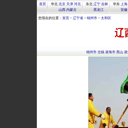
首页
华北
北京
天津
河北
东北
辽宁
吉林
华东
上海
山西
内蒙古
黑龙江
安徽
您现在的位置：
首页
>
辽宁省
>
锦州市
>
太和区
辽
锦州市
北镇
凌海市
黑山
凌