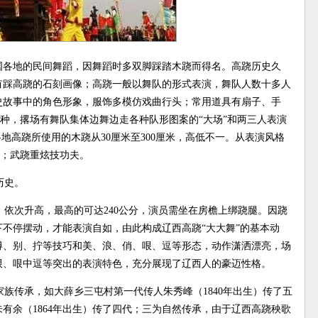
国各地的民间舞蹈，因舞蹈时多双脚踩踏木跷而得名。高跷历史久
有踩高跷的石刻画像；高跷一般以舞队的形式表演，舞队人数十多人
史故事中的角色形象，服饰多模仿戏曲行头；常用道具有扇子、手
两种，撂场有舞队集体边舞边走各种队形图案的“大场”和两三人表演
地高跷所使用的木跷从30厘米至300厘米，高低不一。从表演风格
演；武跷重炫技功夫。
历史。
，依次升高，最高的可达240公分，演员需坐在房檐上绑跷腿。因跷
不停摆动，才能表演自如，由此构成辽西高跷“大大舞”的基本动
蹲、别、拧等技巧和美、浪、俏、哏、逗等形态，动作潇洒漂亮，场
哏、哏中逗等突出的表演特色，充分展现了辽西人的豪迈性格。
族传承，如大薛乡三屯村第一代传人朱秀峰（1840年出生）传了五
有余（1864年出生）传了四代；三为自然传承，由于辽西高跷秧歌