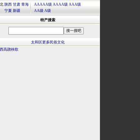
北
陕西
甘肃
青海
AAAAA级
AAAA级
AAA级
宁夏
新疆
AA级
A级
特产搜索
太和区更多民俗文化
西高跷秧歌