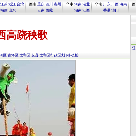
江苏
浙江
台湾
西南
重庆
四川
贵州
华中
河南
湖北
华南
广东
广西
海南
西
福建
山东
云南
西藏
湖南
江西
香港
澳门
西高跷秧歌
·
辽
河区
古塔区
太和区
义县
太和区行政区划
[移动版]