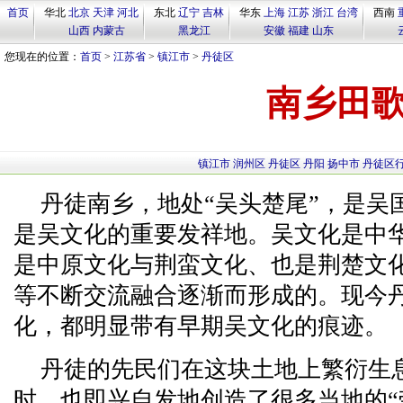
首页
华北
北京
天津
河北
东北
辽宁
吉林
华东
上海
江苏
浙江
台湾
西南
山西
内蒙古
黑龙江
安徽
福建
山东
您现在的位置：
首页
>
江苏省
>
镇江市
>
丹徒区
南乡田
镇江市
润州区
丹徒区
丹阳
扬中市
丹徒区
丹徒南乡，地处“吴头楚尾”，是吴
是吴文化的重要发祥地。吴文化是中
是中原文化与荆蛮文化、也是荆楚文
等不断交流融合逐渐而形成的。现今
化，都明显带有早期吴文化的痕迹。
丹徒的先民们在这块土地上繁衍生
时，也即兴自发地创造了很多当地的“