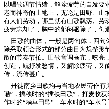
以唱歌调节情绪，解除疲劳的自发要
老而神奇的土地上，无论是田野、山
有人们劳动，哪里就有山歌飘荡。劳
疲劳忘却了，胸中的郁闷驱除了，创
田歌的曲体，一般是两句体，四句
除采取领合形式的部分曲目为规整形
散的节奏节拍。田歌音调高亢，嘹亮
创造，既抒发愁情，又解除疲劳，又
传，流传甚广。
丹徒南乡田歌均与当地农民劳作有
嘞”，插秧时的“插秧田歌”，打麦收获
作时的“耥草田歌”，车水时的“车水号