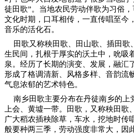
徒田歌”。当地农民劳动伴歌为习俗，可
文化时期，口耳相传，一直传唱至今
音乐的活化石。
田歌又称秧田歌、田山歌、插田歌
生民间，扎根于厚实的沃土中，吮吸
泉。经历了长期的演变、发展，融汇
形成了格调清新、风格多样、音韵流
气息浓郁的艺术特色。
南乡田歌主要分布在丹徒南乡的上
上会、黄墟一带。田歌，又称秧田歌
广大稻农插秧除草，车水，挖地时传
般要种两三季，劳动强度非常大，因