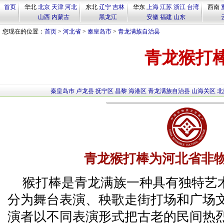
首页
华北
北京
天津
河北
东北
辽宁
吉林
华东
上海
江苏
浙江
台湾
西南
山西
内蒙古
黑龙江
安徽
福建
山东
您现在的位置：
首页
>
河北省
>
秦皇岛市
>
青龙满族自治县
青龙猴打
秦皇岛市
卢龙县
抚宁区
昌黎
海港区
青龙满族自治县
山海关区
北
青龙猴打棒为河北省非
猴打棒是青龙满族一种具有独特艺
分为舞台表演、秧歌走街打场和广场
演者以不同表演形式把古老的民间热