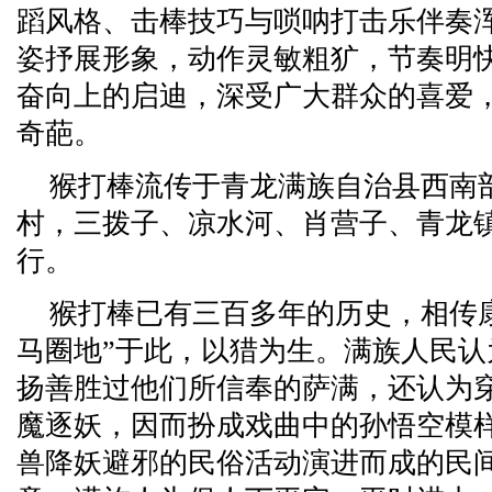
蹈风格、击棒技巧与唢呐打击乐伴奏
姿抒展形象，动作灵敏粗犷，节奏明
奋向上的启迪，深受广大群众的喜爱
奇葩。
猴打棒流传于青龙满族自治县西南
村，三拨子、凉水河、肖营子、青龙
行。
猴打棒已有三百多年的历史，相传
马圈地”于此，以猎为生。满族人民
扬善胜过他们所信奉的萨满，还认为
魔逐妖，因而扮成戏曲中的孙悟空模
兽降妖避邪的民俗活动演进而成的民