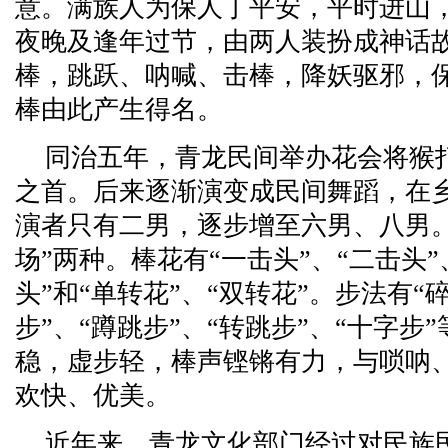
意。满族人为保人丁平安，平时进山
夜晚及逢年过节，由两人装扮成神话故
棒，跳跃、呐喊、击棒，降妖驱邪，
棒由此产生得名。
同治五年，青龙民间举办花会将猴
之首。后来逐渐演变成民间舞蹈，在
演者只有二男，逐步增至六男、八男。
场”两种。棒花有“一击头”、“二击头”
头”和“单转花”、“双转花”。步法有“碎
步”、“蹲跳步”、“转跳步”、“十字
稳，虚步轻，棒声铿锵有力，与唢呐
欢快、优美。
近年来，青龙文化部门经过对民族