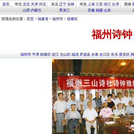
首页
华北
北京
天津
河北
东北
辽宁
吉林
华东
上海
江苏
浙江
台湾
西南
山西
内蒙古
黑龙江
安徽
福建
山东
您现在的位置：
首页
>
福建省
>
福州市
>
鼓楼区
福州诗钟
福州市
平潭
鼓楼区
连江
仓山区
福清
罗源县
永泰
台江区
长乐
晋安区