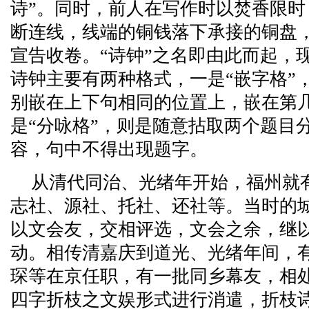
诗”。同时，前人在写作时以焚香限
断连线，线端的铜钱落下承接的铜盘
宣告收卷。“诗钟”之名即由此而起，
诗钟主要有两种格式，一是“嵌字格”
别嵌在上下句相同的位置上，嵌在第
是“分咏格”，则是随意拈取两个题目
容，句中不得出现题字。
从清代同治、光绪年开始，福州就
志社、源社、托社、还社等。当时的
以文会友，交相评选，文会之余，继
动。相传清嘉庆到道光、光绪年间，
琛等在京任职，有一批同乡幕友，相
四字折枝之文娱形式进行消遣，折枝