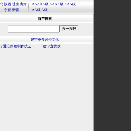
北
陕西
甘肃
青海
AAAAA级
AAAA级
AAA级
宁夏
新疆
AA级
A级
特产搜索
建宁更多民俗文化
宁通心白莲制作技艺
·
建宁宜黄戏