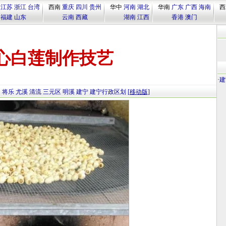
江苏
浙江
台湾
西南
重庆
四川
贵州
华中
河南
湖北
华南
广东
广西
海南
西
福建
山东
云南
西藏
湖南
江西
香港
澳门
心白莲制作技艺
·
建
田
将乐
尤溪
清流
三元区
明溪
建宁
建宁行政区划
[移动版]