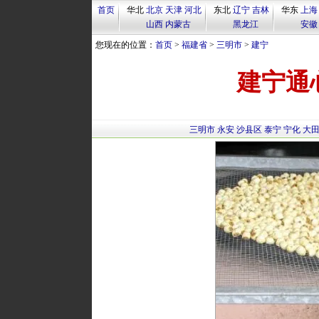
首页
华北
北京
天津
河北
东北
辽宁
吉林
华东
上海
山西
内蒙古
黑龙江
安徽
您现在的位置：
首页
>
福建省
>
三明市
>
建宁
建宁通
三明市
永安
沙县区
泰宁
宁化
大