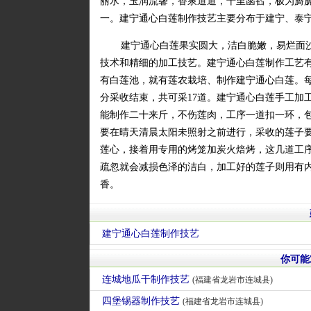
丽水，玉润流馨，香泉道道，十里菡萏，极为旖旎
一。建宁通心白莲制作技艺主要分布于建宁、泰
建宁通心白莲果实圆大，洁白脆嫩，易烂面
技术和精细的加工技艺。建宁通心白莲制作工艺有1
有白莲池，就有莲农栽培、制作建宁通心白莲。
分采收结束，共可采17道。建宁通心白莲手工加工
能制作二十来斤，不伤莲肉，工序一道扣一环，
要在晴天清晨太阳未照射之前进行，采收的莲子
莲心，接着用专用的烤笼加炭火焙烤，这几道工序
疏忽就会减损色泽的洁白，加工好的莲子则用有
香。
建宁通心白莲制作技艺
你可能
连城地瓜干制作技艺
(福建省龙岩市连城县)
四堡锡器制作技艺
(福建省龙岩市连城县)