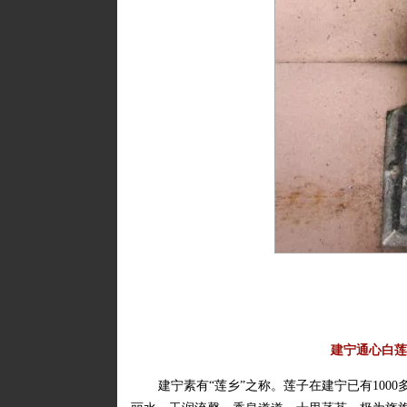
建宁通心白莲
建宁素有“莲乡”之称。莲子在建宁已有100