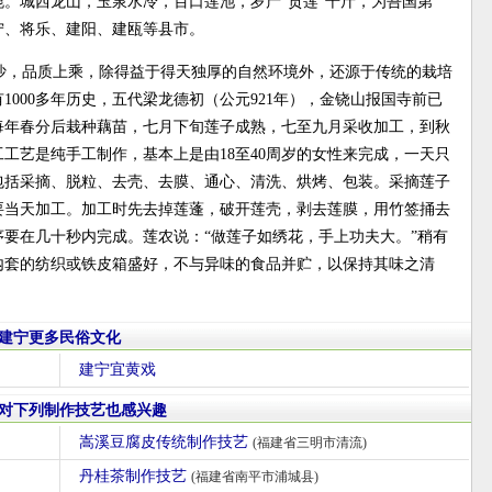
。城西龙山，玉泉水冷，百口莲池，岁产“贡莲”千斤，为吾国第
宁、将乐、建阳、建瓯等县市。
沙，品质上乘，除得益于得天独厚的自然环境外，还源于传统的栽培
000多年历史，五代梁龙德初（公元921年），金铙山报国寺前已
每年春分后栽种藕苗，七月下旬莲子成熟，七至九月采收加工，到秋
工艺是纯手工制作，基本上是由18至40周岁的女性来完成，一天只
包括采摘、脱粒、去壳、去膜、通心、清洗、烘烤、包装。采摘莲子
要当天加工。加工时先去掉莲蓬，破开莲壳，剥去莲膜，用竹签捅去
要在几十秒内完成。莲农说：“做莲子如绣花，手上功夫大。”稍有
内套的纺织或铁皮箱盛好，不与异味的食品并贮，以保持其味之清
建宁更多民俗文化
建宁宜黄戏
对下列制作技艺也感兴趣
嵩溪豆腐皮传统制作技艺
(福建省三明市清流)
丹桂茶制作技艺
(福建省南平市浦城县)