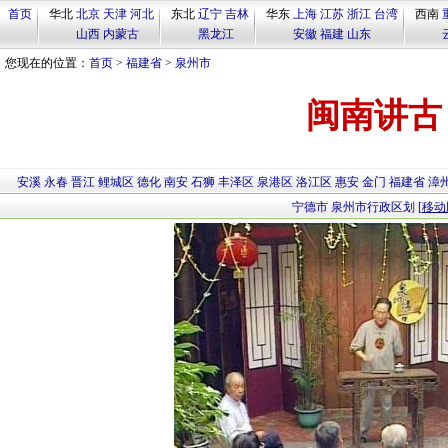
首页
华北
北京
天津
河北
东北
辽宁
吉林
华东
上海
江苏
浙江
台湾
西南
山西
内蒙古
黑龙江
安徽
福建
山东
您现在的位置：
首页
>
福建省
>
泉州市
闽南讲古
安溪
永春
晋江
鲤城区
德化
南安
石狮
丰泽区
泉港区
洛江区
惠安
金门
福建省
漳
宁德市
泉州市行政区划
[移动