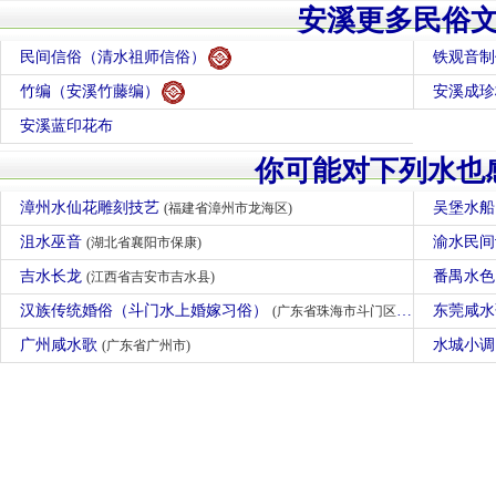
安溪更多民俗
民间信俗（清水祖师信俗）
铁观音制
竹编（安溪竹藤编）
安溪成珍
安溪蓝印花布
你可能对下列水也
漳州水仙花雕刻技艺
吴堡水
(福建省漳州市龙海区)
沮水巫音
渝水民
(湖北省襄阳市保康)
吉水长龙
番禺水
(江西省吉安市吉水县)
汉族传统婚俗（斗门水上婚嫁习俗）
东莞咸
(广东省珠海市斗门区)
广州咸水歌
水城小
(广东省广州市)