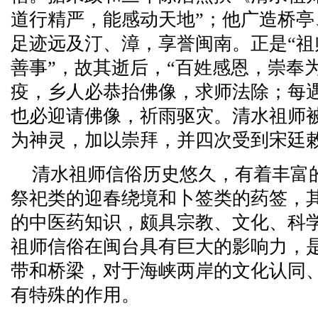
道行精严，能感动天地”；他广造桥
足迹远及汀、漳，享誉闽南。正是“
善事”，故其逝后，“百姓感恩，崇奉
疫，乡人必恭抬佛像，求师法除；每
也必迎请佛像，祈雨驱灾。清水祖师
为神灵，加以崇拜，并四次受到宋廷
清水祖师信俗历史悠久，有着丰富
祭祀类的迎春绕境和卜签类的药签，
的中医药知识，颇具宗教、文化、科
祖师信俗在闽台具有巨大的影响力，
带和桥梁，对于海峡两岸的文化认同
有特殊的作用。