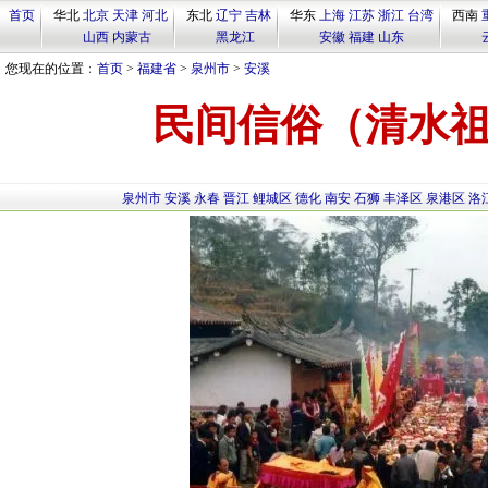
首页
华北
北京
天津
河北
东北
辽宁
吉林
华东
上海
江苏
浙江
台湾
西南
山西
内蒙古
黑龙江
安徽
福建
山东
您现在的位置：
首页
>
福建省
>
泉州市
>
安溪
民间信俗（清水
泉州市
安溪
永春
晋江
鲤城区
德化
南安
石狮
丰泽区
泉港区
洛