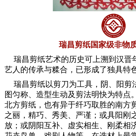
瑞昌剪纸国家级非物
瑞昌剪纸艺术的历史可上溯到汉晋年
艺人的传承与糅合，已形成了独具特
瑞昌剪纸以剪刀为工具，阴、阳剪
图匀称、造型生动及剪法明快为特点
北方剪纸，也有异于纤巧取胜的南方
之丽，精巧、秀美、严谨；或具阳刚
放；或阴阳互补、虚实相生、刚柔相
花卉鸟兽、戏剧人物等，在选材上最