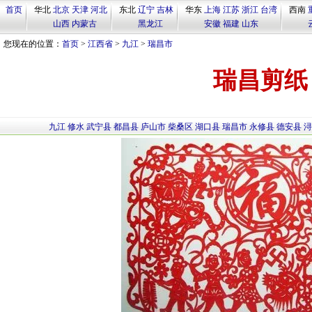
首页
华北
北京
天津
河北
东北
辽宁
吉林
华东
上海
江苏
浙江
台湾
西南
山西
内蒙古
黑龙江
安徽
福建
山东
您现在的位置：
首页
>
江西省
>
九江
>
瑞昌市
瑞昌剪纸
九江
修水
武宁县
都昌县
庐山市
柴桑区
湖口县
瑞昌市
永修县
德安县
浔