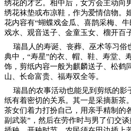
绣花的才艺。相中后，女方会主动向
绣花袜垫或布凉鞋，作为爱情信物。
花内容有“蝴蝶戏金瓜、喜鹊采梅、
戏水、观音送子、金童玉女、榴开百子
瑞昌人的寿诞、丧葬、巫术等习俗
典中，“寿星”的衣、帽、鞋、寿堂、
饰，剪纸内容一般为麒麟送子、松鹤
山、长命富贵、福寿双全等。
瑞昌的农事活动也能见到剪纸的影
纸有着密切的关系。其一是采摘新茶
茶女们着力打扮自己，用亲手精制的
副武装”，然后在劳作时与男了们交
插秧。开秧时节，农民须在田边插上