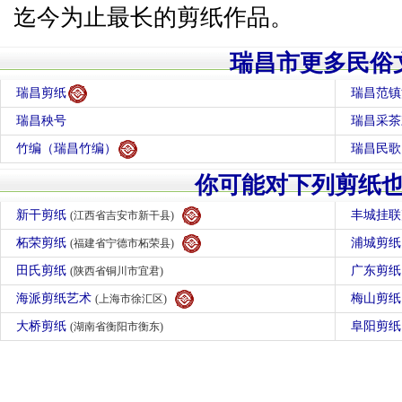
迄今为止最长的剪纸作品。
瑞昌市更多民俗
瑞昌剪纸
瑞昌范镇
瑞昌秧号
瑞昌采茶
竹编（瑞昌竹编）
瑞昌民歌
你可能对下列剪纸
新干剪纸
丰城挂
(江西省吉安市新干县)
柘荣剪纸
浦城剪
(福建省宁德市柘荣县)
田氏剪纸
广东剪
(陕西省铜川市宜君)
海派剪纸艺术
梅山剪
(上海市徐汇区)
大桥剪纸
阜阳剪
(湖南省衡阳市衡东)