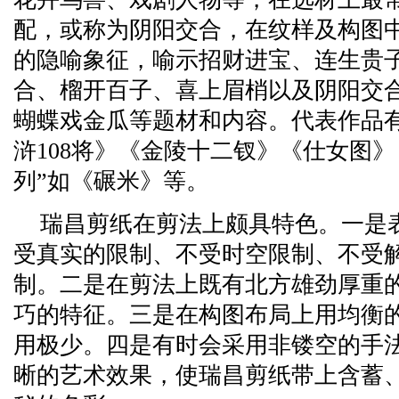
配，或称为阴阳交合，在纹样及构图
的隐喻象征，喻示招财进宝、连生贵
合、榴开百子、喜上眉梢以及阴阳交
蝴蝶戏金瓜等题材和内容。代表作品
浒108将》《金陵十二钗》《仕女图
列”如《碾米》等。
瑞昌剪纸在剪法上颇具特色。一是表
受真实的限制、不受时空限制、不受
制。二是在剪法上既有北方雄劲厚重
巧的特征。三是在构图布局上用均衡
用极少。四是有时会采用非镂空的手
晰的艺术效果，使瑞昌剪纸带上含蓄