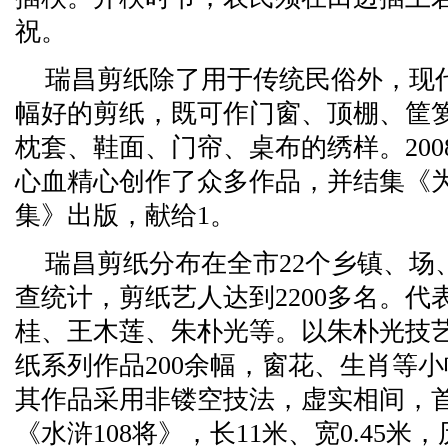
祝。
瑞昌剪纸除了用于传统民俗外，现
幅好的剪纸，既可作门窗、顶棚、筐
枕套、鞋面、门帘、桌布的绣样。20
心血精心创作了众多作品，并结集《为
集》出版，献给1。
瑞昌剪纸分布在全市22个乡镇、场、
查统计，剪纸艺人达到2200多名。
桂、王木莲、朱朴光等。以朱朴光技
纸系列作品200余幅，窗花、生肖等
其作品采用非镂空技法，虚实相间，
《水浒108将》，长11米、宽0.45