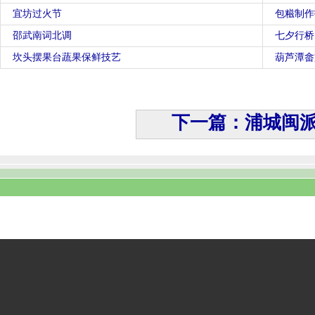
宜坊过火节
包糍制作
邵武南词北调
七夕行桥
坎头摆果台蔬果保鲜技艺
葫芦潭畲
下一篇：浦城闽