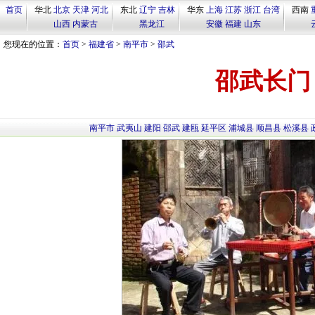
首页
华北
北京
天津
河北
东北
辽宁
吉林
华东
上海
江苏
浙江
台湾
西南
山西
内蒙古
黑龙江
安徽
福建
山东
您现在的位置：
首页
>
福建省
>
南平市
>
邵武
邵武长门
南平市
武夷山
建阳
邵武
建瓯
延平区
浦城县
顺昌县
松溪县