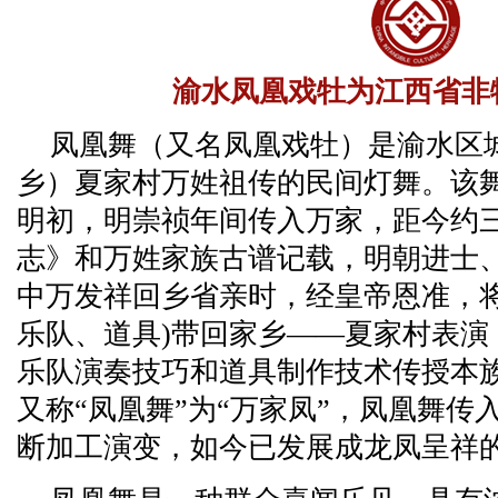
渝水凤凰戏牡为江西省非
凤凰舞（又名凤凰戏牡）是渝水区
乡）夏家村万姓祖传的民间灯舞。该
明初，明崇祯年间传入万家，距今约
志》和万姓家族古谱记载，明朝进士
中万发祥回乡省亲时，经皇帝恩准，将
乐队、道具)带回家乡——夏家村表演
乐队演奏技巧和道具制作技术传授本
又称“凤凰舞”为“万家凤”，凤凰舞
断加工演变，如今已发展成龙凤呈祥