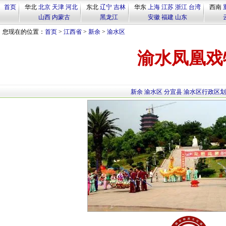
首页
华北
北京
天津
河北
东北
辽宁
吉林
华东
上海
江苏
浙江
台湾
西南
山西
内蒙古
黑龙江
安徽
福建
山东
您现在的位置：
首页
>
江西省
>
新余
>
渝水区
渝水凤凰戏
新余
渝水区
分宜县
渝水区行政区划