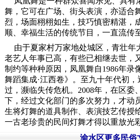
凤凰舞是一种群众喜闻乐见、具有
舞，它可在广场、街头表演，亦适合
烈，场面栩栩如生，技巧慎密精湛，
顺、幸福生活的传统节目，一直流传
由于夏家村万家地处城区，青壮年
老艺人年事已高，有些已相继去世，
制约等种种原因，凤凰舞自1986年
舞蹈集成·江西卷》。至九十年代初，
过，濒临失传危机。2008年，在区
下，经过文化部门的多次努力，才动
生将灯舞的道具制作、表演技艺传授
一古老珍贵的民间灯舞才得以重放光
渝水区更多民俗