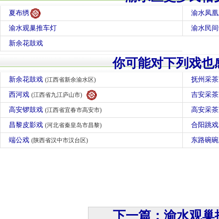
夏布绣
渝水凤凰
渝水观巢推车灯
渝水民间
新余花鼓戏
你可能对下列戏也
新余花鼓戏
抚州采
(江西省新余渝水区)
西河戏
吉安采
(江西省九江庐山市)
高安锣鼓戏
高安采
(江西省宜春市高安市)
昌黎皮影戏
合阳跳
(河北省秦皇岛市昌黎)
端公戏
东路碗
(陕西省汉中市汉台区)
下一篇：渝水观巢