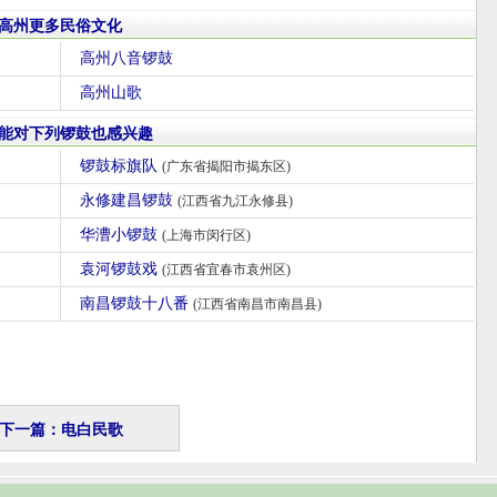
高州更多民俗文化
高州八音锣鼓
高州山歌
能对下列锣鼓也感兴趣
锣鼓标旗队
(广东省揭阳市揭东区)
永修建昌锣鼓
(江西省九江永修县)
华漕小锣鼓
(上海市闵行区)
袁河锣鼓戏
(江西省宜春市袁州区)
南昌锣鼓十八番
(江西省南昌市南昌县)
下一篇：电白民歌