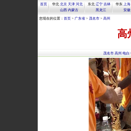
首页
华北
北京
天津
河北
东北
辽宁
吉林
华东
上海
山西
内蒙古
黑龙江
安徽
您现在的位置：
首页
>
广东省
>
茂名市
>
高州
高
茂名市
高州
电白