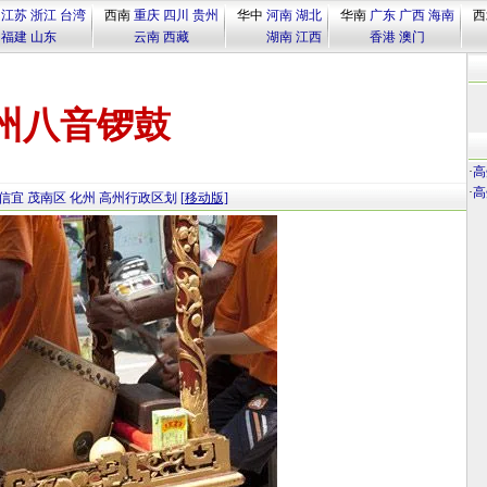
江苏
浙江
台湾
西南
重庆
四川
贵州
华中
河南
湖北
华南
广东
广西
海南
西
福建
山东
云南
西藏
湖南
江西
香港
澳门
州八音锣鼓
·
高
·
高
信宜
茂南区
化州
高州行政区划
[移动版]