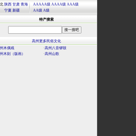
北
陕西
甘肃
青海
AAAAA级
AAAA级
AAA级
宁夏
新疆
AA级
A级
特产搜索
高州更多民俗文化
州木偶戏
·
高州八音锣鼓
州木刻（版画）
·
高州山歌