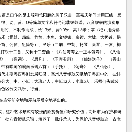
曲谱是口传的昆山腔和弋阳腔的牌子乐曲，至嘉庆年间才用正线、反
、得、叻、昔、O等简单文字和符号记载锣鼓谱。八音锣鼓的演奏形
竹、木制作而成，长1.3米、宽0.9米、高1.8米；亭（柜）用绣锦
击乐（桶鼓、扁鼓、竹简、木鱼、文锣钹、京锣、大钹、大奶钹、拱
长筒、公笛、短筒等）、民乐（二胡、中胡、扬琴、秦琴、三弦、椰
吹打乐十二首、又称十二套曲：《八仙贺寿之一正本贺寿》、《八仙
福》、《弹词》、《思凡》、《玉帝登殿》、《仙姬送子》、《香山
，带有唱词的演奏乐谱六首：《手托》、《荡舟》、《八仙歌》、
清代末期粤西粤剧发展旺盛，高州八音锣鼓又吸纳了粤剧中的一些排
分大、中、小班，大班24人，中班12人，小班6人，乐师们头戴装
颜色区分文武乐手行当。
有在庙堂前空地和屋前屋后空地演出的。
式，这种艺术形式有较强的欣赏价值和研究价值，高州市为保护和研
了一批八音锣鼓乐谱，培养了一批传承人，为保护八音锣鼓这一古老