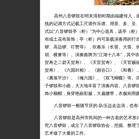
高州八音锣鼓在明末清初时期由福建传入，
线的记调方式记载工尺谱作乐谱。用茶、多、呈
式以“八音锣鼓亭（柜）”为中心道具，该亭（柜）用
布或土花布装饰；亭（柜）内可装载演奏用的打
锣、高边锣、叮赞等），吹奏乐（长笛、大笛、
胡、横箫等）。演奏曲牌为“江湖十八本”，其中
贺寿之二碧天贺寿》、《天官贺寿》、《天官赐
贺寿》、《六国封相》、《困谷口》、《和番》
《雁落平沙》、《俺六国》、《双飞蝴蝶》等。
子锣鼓和小曲，大大地丰富了演奏内容。八音锣鼓
饰小额帽，身穿艳丽彩服，大扁腰带，衣服则用
八音锣鼓一般随节庆的-队伍边走边演，也
八音锣鼓是高州市民间的一种古老的艺术形
究八音锣鼓，成立了八音锣鼓协会，挖掘、整理
艺术做了大量的工作。