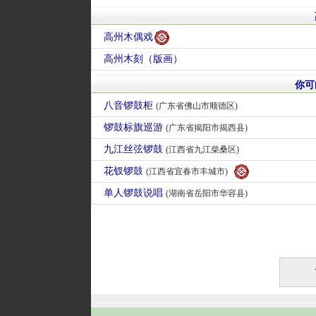
高州木偶戏
高州木刻（版画）
你可
八音锣鼓柜
(广东省佛山市顺德区)
锣鼓标旗巡游
(广东省揭阳市揭西县)
九江丝弦锣鼓
(江西省九江柴桑区)
花钗锣鼓
(江西省宜春市丰城市)
单人锣鼓说唱
(湖南省岳阳市华容县)