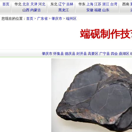
首页
华北
北京
天津
河北
东北
辽宁
吉林
华东
上海
江苏
浙江
台湾
西南
山西
内蒙古
黑龙江
安徽
福建
山东
您现在的位置：
首页
>
广东省
>
肇庆市
>
端州区
端砚制作技
肇庆市
怀集县
德庆县
封开县
高要区
广宁县
四会
鼎湖区