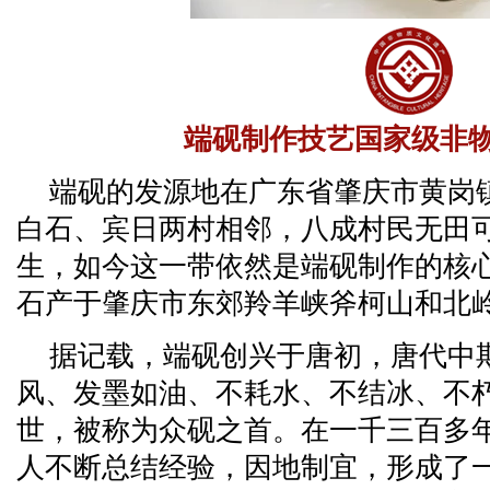
端砚制作技艺国家级非
端砚的发源地在广东省肇庆市黄岗
白石、宾日两村相邻，八成村民无田
生，如今这一带依然是端砚制作的核
石产于肇庆市东郊羚羊峡斧柯山和北
据记载，端砚创兴于唐初，唐代中
风、发墨如油、不耗水、不结冰、不
世，被称为众砚之首。在一千三百多
人不断总结经验，因地制宜，形成了