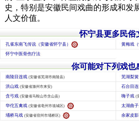
史，特别是安徽民间戏曲的形成和发
人文价值。
怀宁县更多民俗
孔雀东南飞传说（安徽省怀宁县）
黄梅戏（
怀宁中医骨伤疗法
你可能对下列戏也
南陵目连戏
芜湖梨
(安徽省芜湖市南陵县)
洪山戏
石台目
(安徽省滁州市来安)
含弓戏
嗨子戏
(安徽省马鞍山市含山县)
(
华佗五禽戏
太湖曲
(安徽省亳州市谯城区)
埇桥马戏
余家皮
(安徽省宿州市埇桥区)