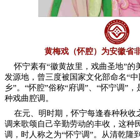
黄梅戏（怀腔）为安徽省
怀宁素有“徽黄故里，戏曲圣地”的
发源地，曾三度被国家文化部命名“中
乡”。“怀腔”俗称“府调”、“怀宁调
种戏曲腔调。
在元、明时期，怀宁每逢春种秋收
调来歌颂自己辛勤劳动的丰收，这种
调，时人称之为“怀宁调”。从清乾隆