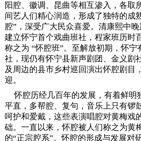
阳腔、徽调、昆曲等相互渗入，各取
间艺人们精心润造，形成了独特的成
腔”，深受广大民众喜爱。清康熙中
建立怀宁首个戏曲班社，程家班历时
称之为 “怀腔班”。至解放初期，怀
社，现仍有怀宁县新声剧团、金义剧
及周边的县市乡村巡回演出怀腔剧目
迎。
怀腔历经几百年的发展，有着鲜明
平直，多帮腔、复句，音乐上只有锣
呵护和爱戴，这些表演唱腔对黄梅戏
础。一直以来，怀腔被人们称之为黄
的“正宗腔系”。怀腔的形成与发展对