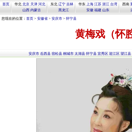
首页
华北
北京
天津
河北
东北
辽宁
吉林
华东
上海
江苏
浙江
台湾
西南
山西
内蒙古
黑龙江
安徽
福建
山东
您现在的位置：
首页
>
安徽省
>
安庆市
>
怀宁县
黄梅戏（怀
安庆市
岳西县
宿松县
桐城市
太湖县
怀宁县
宜秀区
迎江区
望江县