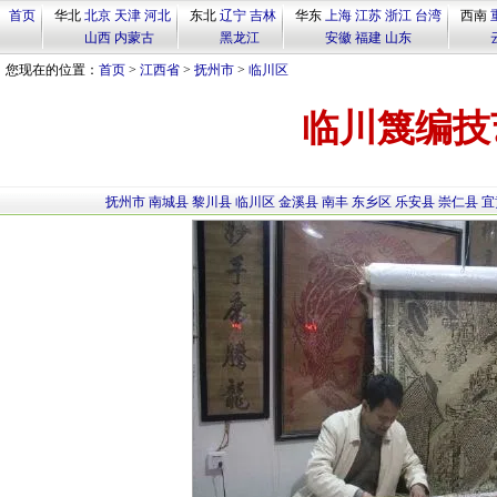
首页
华北
北京
天津
河北
东北
辽宁
吉林
华东
上海
江苏
浙江
台湾
西南
山西
内蒙古
黑龙江
安徽
福建
山东
您现在的位置：
首页
>
江西省
>
抚州市
>
临川区
临川篾编技
抚州市
南城县
黎川县
临川区
金溪县
南丰
东乡区
乐安县
崇仁县
宜