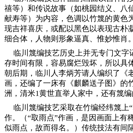
禧等）和传说故事（如桃园结义、八
献寿等）为内容，色调以竹篾的黄色
现吉祥喜庆，或配以黑色以表现古朴
细合体，人物则形象逼真、惟妙惟肖
临川篾编技艺历史上并无专门文字
存时间有限，容易腐烂毁坏，所以具
朝后期，临川人李炳芳请人编织了《
画，还编了一床有《麒麟送子图》的
洲，清米1黄世直举人家中，还有篾
临川篾编技艺采取在竹编经纬篾上“
作。（“取雨点”作画，是因画面上有
似雨点，故而得名。）传统技法有间