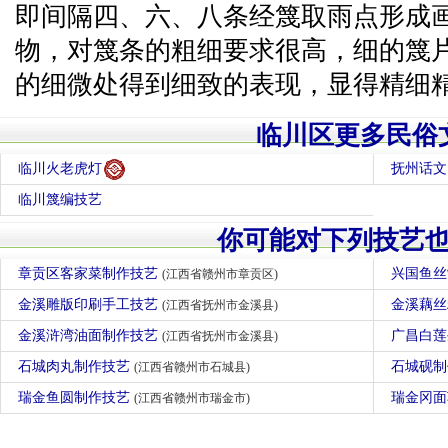
即间隔四、六、八条经篾取雨点形成
物，对篾条的粗细要求很高，细的篾
的细微处得到细致的表现，显得精细
临川区更多民俗
临川火老虎灯
抚州话文
临川篾编技艺
你可能对下列技艺
章贡区客家菜制作技艺
兴国鱼
(江西省赣州市章贡区)
金溪雕版印刷手工技艺
金溪藕
(江西省抚州市金溪县)
金溪浒湾油面制作技艺
广昌白
(江西省抚州市金溪县)
石城肉丸制作技艺
石城砚
(江西省赣州市石城县)
瑞金鱼圆制作技艺
瑞金冈
(江西省赣州市瑞金市)