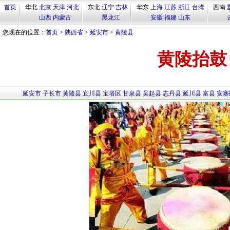
首页
华北
北京
天津
河北
东北
辽宁
吉林
华东
上海
江苏
浙江
台湾
西南
山西
内蒙古
黑龙江
安徽
福建
山东
您现在的位置：
首页
>
陕西省
>
延安市
>
黄陵县
黄陵抬鼓
延安市
子长市
黄陵县
宜川县
宝塔区
甘泉县
吴起县
志丹县
延川县
富县
安塞