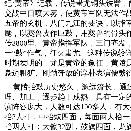
纪‘黄帝》记载，传说蚩尤铜头铁臂，
交战中口喷大雾，使黄帝军队无法作
五帝的玄机，八门九江的要诀，以指
麾，以夔兽皮作巨鼓，用夔兽的骨头
传3800里。黄帝指挥军队，三门齐发
一“鼓”作气，征灭蚩尤。这种传说较
时期发明的，龙是黄帝的象征，黄陵
豪迈粗犷、刚劲奔放的淳朴表演便繁
黄陵抬鼓历史悠久，源远流长。通
理、加工，逐步趋于成熟，具有一定
演阵容庞大，人数可达100多人．有大
抬3人打；中抬鼓四面，每面两人抬一
抬两人打；大镲32副，鼓旗四面，龙