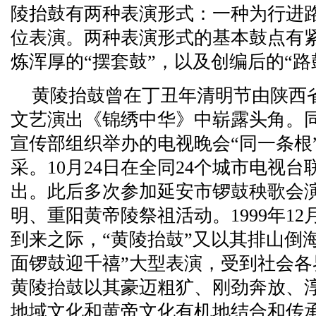
陵抬鼓有两种表演形式：一种为行进
位表演。两种表演形式的基本鼓点有紧
炼浑厚的“摆套鼓”，以及创编后的“路
黄陵抬鼓曾在丁丑年清明节由陕西
文艺演出《锦绣中华》中崭露头角。同
宣传部组织举办的电视晚会“同一条根
采。10月24日在全同24个城市电视
出。此后多次参加延安市锣鼓秧歌会
明、重阳黄帝陵祭祖活动。1999年12
到来之际，“黄陵抬鼓”又以其排山倒
面锣鼓迎千禧”大型表演，受到社会
黄陵抬鼓以其豪迈粗犷、刚劲奔放、
地域文化和黄帝文化有机地结合和传