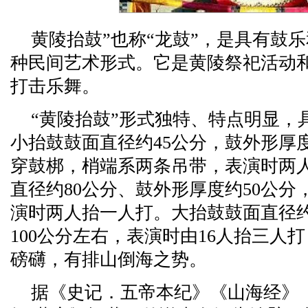
黄陵抬鼓”也称“龙鼓”，是具有鼓
种民间艺术形式。它是黄陵祭祀活动
打击乐舞。
“黄陵抬鼓”形式独特、特点明显，
小抬鼓鼓面直径约45公分，鼓外形厚
穿鼓梆，梢端系两条吊带，表演时两
直径约80公分、鼓外形厚度约50公
演时两人抬一人打。大抬鼓鼓面直径约
100公分左右，表演时由16人抬三人
磅礴，有排山倒海之势。
据《史记．五帝本纪》《山海经》