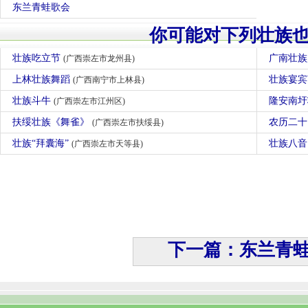
东兰青蛙歌会
你可能对下列壮族
壮族吃立节
广南壮
(广西崇左市龙州县)
上林壮族舞蹈
壮族宴
(广西南宁市上林县)
壮族斗牛
隆安南
(广西崇左市江州区)
扶绥壮族《舞雀》
农历二
(广西崇左市扶绥县)
壮族“拜囊海”
壮族八
(广西崇左市天等县)
下一篇：东兰青