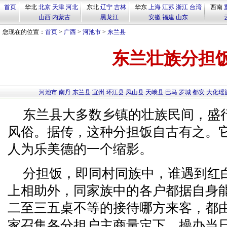
首页
华北
北京
天津
河北
东北
辽宁
吉林
华东
上海
江苏
浙江
台湾
西南
山西
内蒙古
黑龙江
安徽
福建
山东
您现在的位置：
首页
>
广西
>
河池市
>
东兰县
东兰壮族分担
河池市
南丹
东兰县
宜州
环江县
凤山县
天峨县
巴马
罗城
都安
大化瑶
东兰县大多数乡镇的壮族民间，盛行
风俗。据传，这种分担饭自古有之。
人为乐美德的一个缩影。
分担饭，即同村同族中，谁遇到红
上相助外，同家族中的各户都据自身
二至三五桌不等的接待哪方来客，都
家召集各分担户主商量定下，操办当