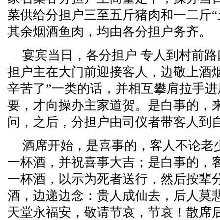
菜供给分担户三至五斤猪肉和一二斤“
其余烟酒鱼肉，均由各分担户务齐。
宴宾当日，各分担户 专人到村前
担户主在大门前迎接客人，边敬上酒烟
辛苦了”一类的话，并相互攀肩拉手
要，才向操办主家道贺。是白事的，
问，之后，分担户由司仪者带客人到
酒席开始，是喜事的，客人不论老
一杯酒，并祝喜事大吉；是白事的，
一杯酒，以示为死者送行，然后按辈
酒，边递边念：贵人成仙去，后人莫
天堂永福安，敬请节哀，节哀！散席