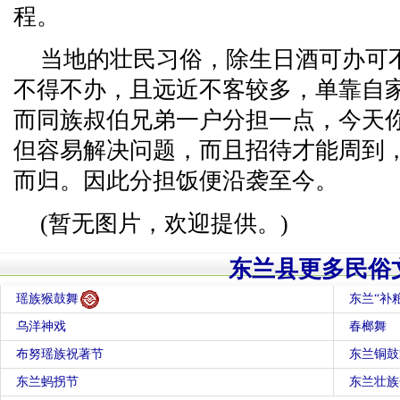
程。
当地的壮民习俗，除生日酒可办可
不得不办，且远近不客较多，单靠自
而同族叔伯兄弟一户分担一点，今天
但容易解决问题，而且招待才能周到
而归。因此分担饭便沿袭至今。
(暂无图片，欢迎提供。)
东兰县更多民俗
瑶族猴鼓舞
东兰“补
乌洋神戏
春榔舞
布努瑶族祝著节
东兰铜鼓
东兰蚂拐节
东兰壮族