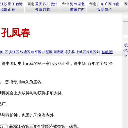
江苏
浙江
台湾
西南
重庆
四川
贵州
华中
河南
湖北
华南
广东
广西
海南
西
福建
山东
云南
西藏
湖南
江西
香港
澳门
孔凤春
·
杭
·
杭
萧山区
滨江区
钱塘区
临平区
拱墅区
西湖区
淳安县
上城区行政区划
[移动版]
·
张
），是中国历史上记载的第一家化妆品企业，是中华“百年老字号”企
品，慈禧专用而久负盛名。
西湖博览会上大放异彩彩获得多项大奖。
品厂。
的手脚救护神，也因此闻名海内外。
连续五年获浙江省第三资企业经济效益第一殊荣。