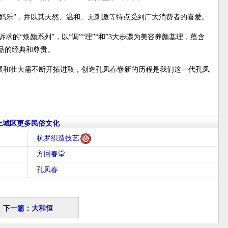
“妈妈乐”，并以其天然、温和、无刺激等特点受到广大消费者的喜爱。
诉求的“焕颜系列”，以“调”“理”“和”3大步骤为美容养颜基理，蕴含
品的经典和尊贵。
展和壮大需不断开拓进取，创造孔凤春崭新的历程是我们这一代孔凤
上城区更多民俗文化
杭罗织造技艺
方回春堂
孔凤春
下一篇：大和恒