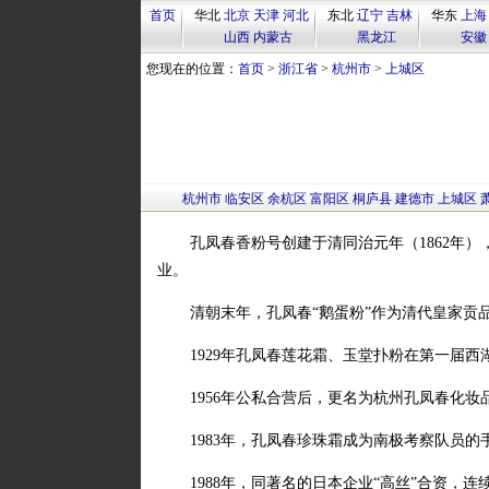
首页
华北
北京
天津
河北
东北
辽宁
吉林
华东
上海
山西
内蒙古
黑龙江
安徽
您现在的位置：
首页
>
浙江省
>
杭州市
>
上城区
杭州市
临安区
余杭区
富阳区
桐庐县
建德市
上城区
孔凤春香粉号创建于清同治元年（1862年
业。
清朝末年，孔凤春“鹅蛋粉”作为清代皇家贡
1929年孔凤春莲花霜、玉堂扑粉在第一届
1956年公私合营后，更名为杭州孔凤春化妆
1983年，孔凤春珍珠霜成为南极考察队员
1988年，同著名的日本企业“高丝”合资，