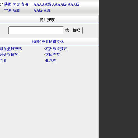
北
陕西
甘肃
青海
AAAAA级
AAAA级
AAA级
宁夏
新疆
AA级
A级
特产搜索
上城区更多民俗文化
帮菜烹饪技艺
·
杭罗织造技艺
州金银饰艺
·
方回春堂
同泰
·
孔凤春