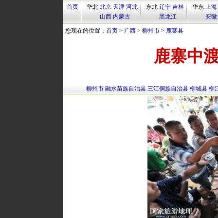
首页
华北
北京
天津
河北
东北
辽宁
吉林
华东
上海
山西
内蒙古
黑龙江
安徽
您现在的位置：
首页
>
广西
>
柳州市
>
鹿寨县
鹿寨中
柳州市
融水苗族自治县
三江侗族自治县
柳城县
柳