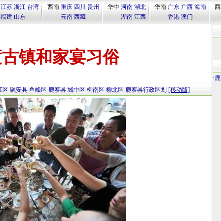
江苏
浙江
台湾
西南
重庆
四川
贵州
华中
河南
湖北
华南
广东
广西
海南
西
福建
山东
云南
西藏
湖南
江西
香港
澳门
渡古镇和家宴习俗
·
鹿
江区
融安县
鱼峰区
鹿寨县
城中区
柳南区
柳北区
鹿寨县行政区划
[移动版]