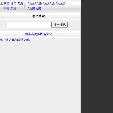
北
陕西
甘肃
青海
AAAAA级
AAAA级
AAA级
宁夏
新疆
AA级
A级
特产搜索
鹿寨县更多民俗文化
寨中渡古镇和家宴习俗