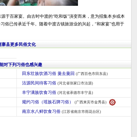
来源于百家宴。由古时中渡的“吃和饭”演变而来，意为招集本乡或本
一习俗已传承近千年。随着中渡古镇旅游业的兴起，“和家宴”也用于
鹿寨县更多民俗文化
能对下列习俗也感兴趣
田东壮族饮酒习俗 羹去羹回
(广西百色市田东县)
沽源民间待客习俗
(河北省张家口市沽源)
丰宁满族饮食习俗
(河北省承德市丰宁县)
规约习俗（瑶族石牌习俗）
(广西来宾市金秀县)
南京水八鲜饮食习俗
(江苏省南京市雨花台区)