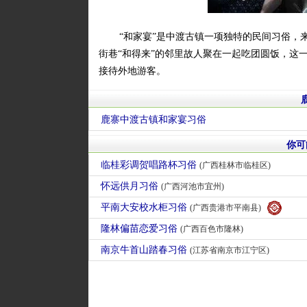
“和家宴”是中渡古镇一项独特的民间习俗，
街巷“和得来”的邻里故人聚在一起吃团圆饭，这
接待外地游客。
鹿寨中渡古镇和家宴习俗
你可
临桂彩调贺唱路杯习俗
(广西桂林市临桂区)
怀远供月习俗
(广西河池市宜州)
平南大安校水柜习俗
(广西贵港市平南县)
隆林偏苗恋爱习俗
(广西百色市隆林)
南京牛首山踏春习俗
(江苏省南京市江宁区)