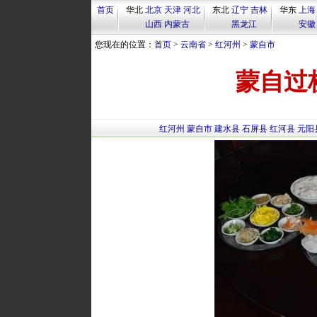
首页
华北
北京
天津
河北
东北
辽宁
吉林
华东
上海
山西
内蒙古
黑龙江
安徽
您现在的位置：
首页
>
云南省
>
红河州
>
蒙自市
蒙自过
红河州
蒙自市
建水县
石屏县
红河县
元阳