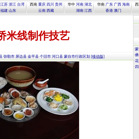
江苏
浙江
台湾
西南
重庆
四川
贵州
华中
河南
湖北
华南
广东
广西
海南
西
福建
山东
云南
西藏
湖南
江西
香港
澳门
桥米线制作技艺
·
蒙
·
彝
县
弥勒市
屏边县
金平县
个旧市
河口县
蒙自市行政区划
[移动版]
·
花
·
四