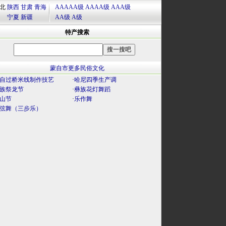
北
陕西
甘肃
青海
AAAAA级
AAAA级
AAA级
宁夏
新疆
AA级
A级
特产搜索
蒙自市更多民俗文化
自过桥米线制作技艺
·
哈尼四季生产调
族祭龙节
·
彝族花灯舞蹈
山节
·
乐作舞
弦舞（三步乐）