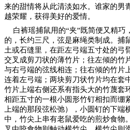
来的甜情将从此清淡如水。谁家的男
越荣耀，获得美好的爱情。
白裤瑶捕鼠用的“夹”既简便又精巧
的，长约三尺，弦是麻绳类制成。捕
土或石缝里，在距左弓端五寸处的弓
交叉成剪刀状的薄竹片；往左倾的竹
与右弓端的弦线相连；往右倾的竹片
连着左弓端；两块剪刀状竹片均在套
竹片上端右侧还系有指头大的竹蔑套
相距五寸的一根小圆形竹钉相扣而绷
上端的那段弦松弛），小圆钉的下端
中，竹尖上串有老鼠爱吃的煎炒食物
叉中咬食物则触动横竹尖，横竹尖则