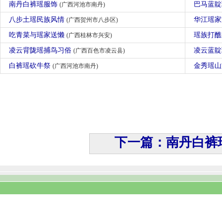
南丹白裤瑶服饰
巴马蓝
(广西河池市南丹)
八步土瑶民族风情
华江瑶
(广西贺州市八步区)
吃青菜与瑶家送懒
瑶族打
(广西桂林市兴安)
凌云背陇瑶捕鸟习俗
凌云蓝
(广西百色市凌云县)
白裤瑶砍牛祭
金秀瑶
(广西河池市南丹)
下一篇：南丹白裤