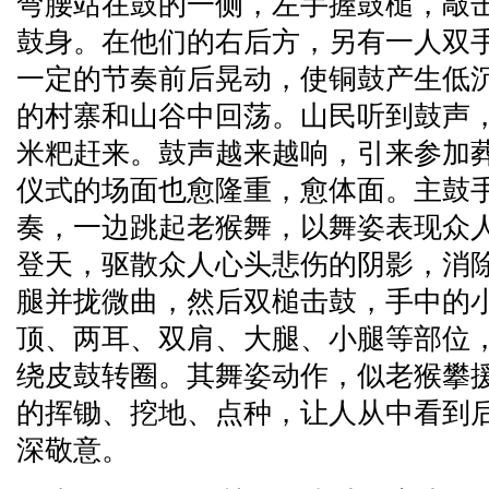
弯腰站在鼓的一侧，左手握鼓槌，敲
鼓身。在他们的右后方，另有一人双
一定的节奏前后晃动，使铜鼓产生低
的村寨和山谷中回荡。山民听到鼓声
米粑赶来。鼓声越来越响，引来参加
仪式的场面也愈隆重，愈体面。主鼓
奏，一边跳起老猴舞，以舞姿表现众
登天，驱散众人心头悲伤的阴影，消
腿并拢微曲，然后双槌击鼓，手中的
顶、两耳、双肩、大腿、小腿等部位
绕皮鼓转圈。其舞姿动作，似老猴攀
的挥锄、挖地、点种，让人从中看到
深敬意。