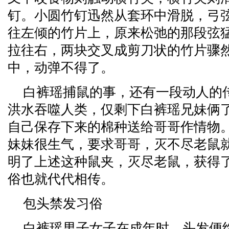
钉。小圆竹钉迅然从套环中滑脱，弓
往左倾的竹片上，原来松弛的那段弦
拉往右，两块交叉成剪刀状的竹片骤
中，动弹不得了。
白裤瑶捕鼠的事，还有一段动人的
洪水吞噬人类，仅剩下白裤瑶兄妹俩
自己保存下来的棉种送给哥哥作情物
妹妹很生气，要求哥哥，灭不尽老鼠
明了上述这种鼠夹，灭尽老鼠，获得
俗也就代代相传。
包头禁发习俗
白裤瑶男子女子在成年时，头发便