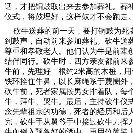
话，才把铜鼓取出来去参加葬礼。葬
仪式，将鼓埋好，这样鼓才不会跑走
砍牛送葬的前一天，要打铜鼓为死者
到鼓声，自动前来参加葬礼。砍牛送
尊重和孝敬老人。他们认为牛是前辈
结伴同行。砍牛时，四方亲友都前来
牛前，先理好一根约2米高的木桩，
铁环拴住牛鼻，以长麻绳系于蔑圈外
砍牛前，死者家属按男女排着队，每
牛，拜牛、哭牛。最后，主持砍牛仪
念先辈祖宗的功德，死者的经历和后
完，砍牛手从舅爷手中接过砍牛刀挥
牛血倒入预备好的酒中，再用竹简装