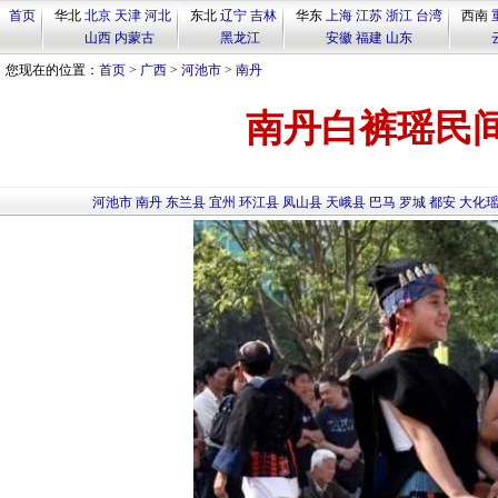
首页
华北
北京
天津
河北
东北
辽宁
吉林
华东
上海
江苏
浙江
台湾
西南
山西
内蒙古
黑龙江
安徽
福建
山东
您现在的位置：
首页
>
广西
>
河池市
>
南丹
南丹白裤瑶民
河池市
南丹
东兰县
宜州
环江县
凤山县
天峨县
巴马
罗城
都安
大化