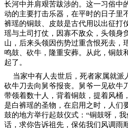
长河中并肩艰苦跋涉的。这一习俗中
动的主要打击乐器，在平时的日子里
裤瑶的铜鼓、皮鼓是古代用以出征打
瑶与土司打仗，因寡不敌众，头领身
山，后来头领因伤势过重含恨死去，
鸣鼓、砍牛，隆重安葬。从此，铜鼓
起了。
当家中有人去世后，死者家属就派
砍牛刀去向舅爷报丧。舅爷一见砍牛
带领着数十人，背着铜鼓，提着风桶
是白裤瑶的圣物，在启用之时，人们
鼓的地方举行起鼓仪式：“铜鼓呀，
话，求你告诉祖先，保佑我们风调雨