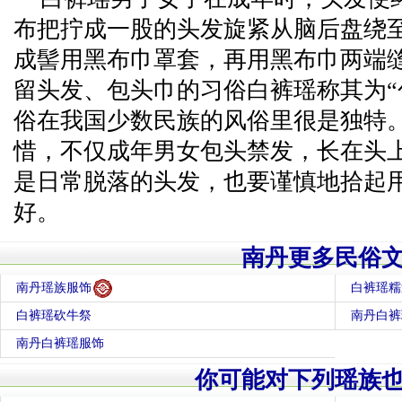
布把拧成一股的头发旋紧从脑后盘绕
成髻用黑布巾罩套，再用黑布巾两端
留头发、包头巾的习俗白裤瑶称其为“
俗在我国少数民族的风俗里很是独特
惜，不仅成年男女包头禁发，长在头
是日常脱落的头发，也要谨慎地拾起
好。
南丹更多民俗
南丹瑶族服饰
白裤瑶糯
白裤瑶砍牛祭
南丹白裤
南丹白裤瑶服饰
你可能对下列瑶族