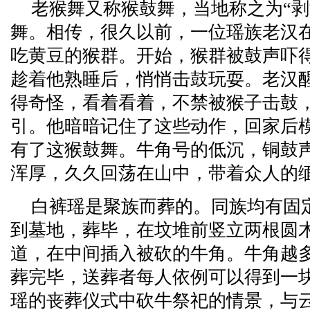
老猴舞又称猴鼓舞，当地称之为“剥
舞。相传，很久以前，一位瑶族老汉
吃黄豆的猴群。开始，猴群被鼓声吓
趁着他熟睡后，悄悄击鼓玩耍。老汉
得奇怪，看着看着，不禁被猴子击鼓
引。他暗暗记住了这些动作，回家后
有了这猴鼓舞。牛角号的低沉，铜鼓
浑厚，久久回荡在山中，带着众人的
白裤瑶是聚族而葬的。同族均有固
到墓地，葬毕，在坟堆前竖立两根圆
道，在中间插入被砍的牛角。牛角越
葬完毕，送葬者每人依例可以得到一
瑶的丧葬仪式中砍牛祭祀的情景，与