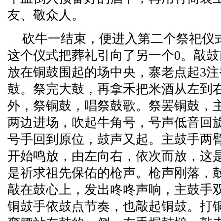
友、敬众人。
砍牛一结束，便进入第二个祭祀仪
这个仪式把葬礼引向了另一个0。敲
放在铜鼓围起的场中央，寨老点起3
鼓。祭完大鼓，再拿禾把米酒从左到
外，祭铜鼓，唱祭鼓歌。祭罢铜鼓，
两边进场，吹起牛角号，号声低音回
号手回到原位，鼓声又起。主鼓手两
开始鸣放，由左向右，依次而放，这
是祈求祖先保佑的枪声。枪声刚落，
敲在鼓心上，发出咚咚声响，主鼓手
铜鼓手依鼓点节奏，也敲起铜鼓。打