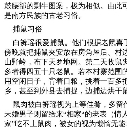
鼓腰部的剽牛图案，极为相似。由此
是南方民族的古老习俗。
捕鼠习俗
白裤瑶很爱捕鼠。他们根据老鼠喜
傍晚就把捕鼠夹安放在房角屋后、村
山野岭，布下天罗地网。第二天收鼠
多者得四五十只老鼠。若本村寨范围
用空闲日子，背着口粮，挑着一百多
乡，甚至到外县去捕捉，边捕边烘干
鼠肉被白裤瑶视为上等佳肴，多留
未婚男子则留给来“相家“的老表（情人
家”吃不上鼠肉，被女的视为懒惰无