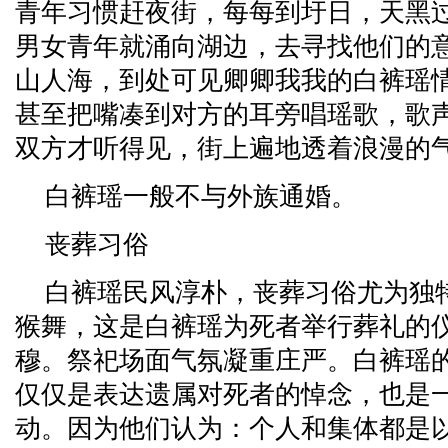
青年习惯赶夜街，每每到圩日，天黑
男女青年就涌向湖边，去寻找他们的
山人海，到处可见卿卿我我的白裤瑶
甚至把嘴凑到对方的耳旁唱瑶歌，歌
双方才听得见，街上遍地透着浪漫的
白裤瑶一般不与外族通婚。
丧葬习俗
白裤瑶民风淳朴，丧葬习俗尤为独
猴舞，这是白裤瑶为死者举行葬礼的
穆。祭祀场面气氛凝重庄严。白裤瑶
仅仅是表达遗属对死者的悼念，也是
动。因为他们认为：个人和集体都是