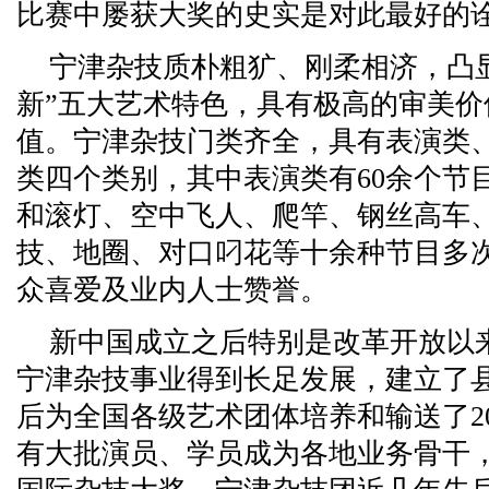
比赛中屡获大奖的史实是对此最好的
宁津杂技质朴粗犷、刚柔相济，凸
新”五大艺术特色，具有极高的审美
值。宁津杂技门类齐全，具有表演类
类四个类别，其中表演类有60余个节
和滚灯、空中飞人、爬竿、钢丝高车
技、地圈、对口叼花等十余种节目多
众喜爱及业内人士赞誉。
新中国成立之后特别是改革开放以
宁津杂技事业得到长足发展，建立了
后为全国各级艺术团体培养和输送了2
有大批演员、学员成为各地业务骨干，