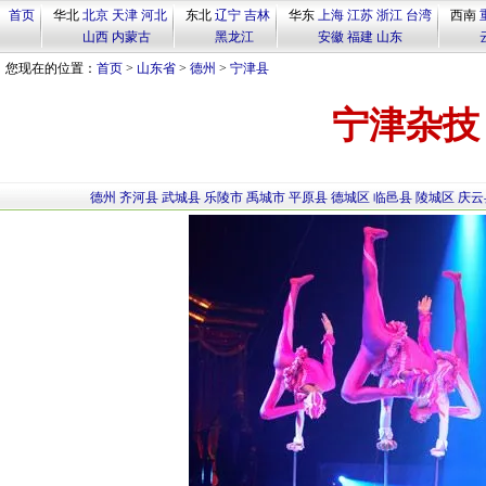
首页
华北
北京
天津
河北
东北
辽宁
吉林
华东
上海
江苏
浙江
台湾
西南
山西
内蒙古
黑龙江
安徽
福建
山东
您现在的位置：
首页
>
山东省
>
德州
>
宁津县
宁津杂技
德州
齐河县
武城县
乐陵市
禹城市
平原县
德城区
临邑县
陵城区
庆云