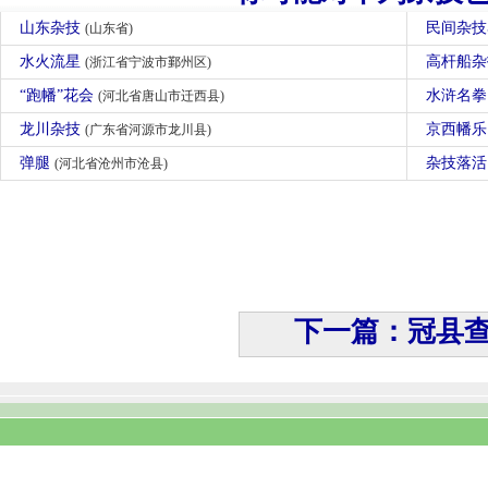
山东杂技
民间杂
(山东省)
水火流星
高杆船
(浙江省宁波市鄞州区)
“跑幡”花会
水浒名
(河北省唐山市迁西县)
龙川杂技
京西幡
(广东省河源市龙川县)
弹腿
杂技落
(河北省沧州市沧县)
下一篇：冠县