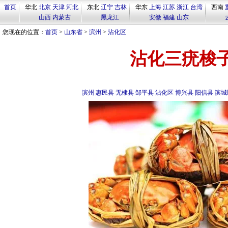
首页
华北
北京
天津
河北
东北
辽宁
吉林
华东
上海
江苏
浙江
台湾
西南
山西
内蒙古
黑龙江
安徽
福建
山东
您现在的位置：
首页
>
山东省
>
滨州
>
沾化区
沾化三疣梭
滨州
惠民县
无棣县
邹平县
沾化区
博兴县
阳信县
滨城