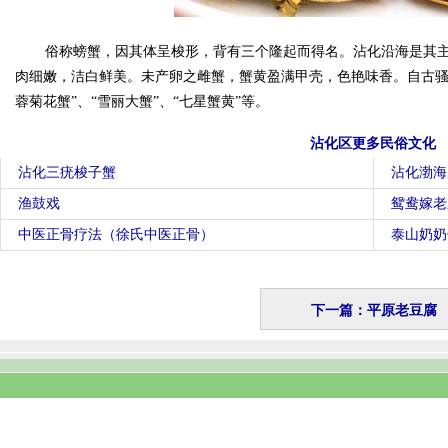
俗称螃蟹，因其体呈梭形，背有三个隆起而得名。沾化沿海是其主
肉细嫩，洁白鲜美。未产卵之雌蟹，蟹黄盈满甲壳，色艳味香。自古骚
蓉菊花蟹”、“雪丽大蟹”、“七星蟹黄”等。
沾化区更多民俗文化
沾化三疣梭子蟹
沾化渤海
渔鼓戏
鸳鸯嫁老
中医正骨疗法（徐氏中医正骨）
泰山奶奶
下一篇：平原老豆腐