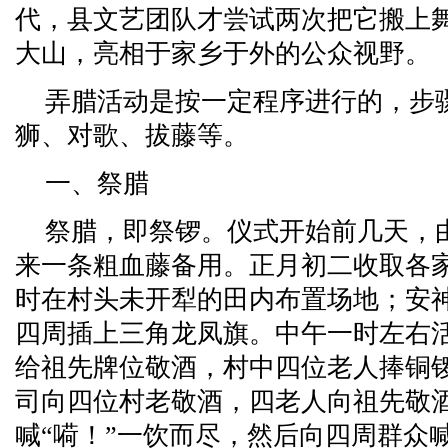
代，县文艺团队才尝试两次把它搬上
大山，亮相于家乡于外的公众视野。
弄腊活动是按一定程序进行的，步
狮、对歌、拔藤等。
一、祭腊
祭腊，即祭锣。仪式开始前几天，由
来一条粗血藤备用。正月初二收取各
时在村头未开犁的田内布置场地；安
四周插上三角龙凤旗。中午一时左右
给祖先牌位敬酒，村中四位老人捧铜
司向四位村老敬酒，四老人向祖先敬
喊“嗬！”一饮而尽，然后向四周群众