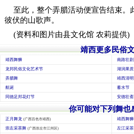
至此，整个弄腊活动便宣告结束。
彼伏的山歌声。
(资料和图片由县文化馆 农莉提供)
靖西更多民俗
靖西舞狮
南路壮剧
龙邦民俗文化艺术节
湖润果蔗
弄腊舞
靖西清明
航诞
蓄水节
同德足邦花灯节
安德壮斋
你可能对下列舞也
正月舞龙
靖西舞
(广西百色市靖西)
崇左采茶舞
左江采
(广西崇左市江州区)