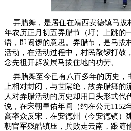
弄腊舞，是居住在靖西安德镇马拔
年农历正月初五弄腊节（圩）上跳的
语，即闹锣的意思。弄腊节，是马拔
活动，在活动过程中，村民敲锣打鼓，
念先祖开辟发展马拔住地的功劳。
弄腊舞至今已有八百多年的历史，
上相对封闭，与世隔绝，故弄腊舞的
人对弄腊活动的历史却用口头形式代
说，在宋朝皇佑年间（约在公元115
高率众反宋，在安德州（今安德镇）建
朝官军残酷镇压，兵败走云南，跟随