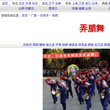
首页
华北
北京
天津
河北
东北
辽宁
吉林
华东
上海
江苏
浙江
台湾
西南
山西
内蒙古
黑龙江
安徽
福建
山东
您现在的位置：
首页
>
广西
>
百色市
>
靖西
弄腊舞
百色市
靖西
隆林
凌云县
平果
田林
德保县
田东县
西林
右江区
那坡