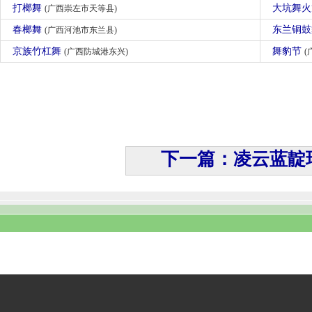
打榔舞
大坑舞
(广西崇左市天等县)
春榔舞
东兰铜
(广西河池市东兰县)
京族竹杠舞
舞豹节
(广西防城港东兴)
(
下一篇：凌云蓝靛