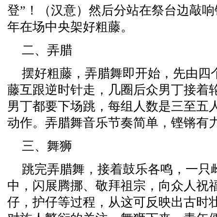
登”！（汉意）然后分站在祭台边敲
年在场中央架好粗藤。
二、弄腊
摆好粗藤，弄腊舞即开始，先由四
藤互跟逆时针走，几圈后众男丁接着
男丁都要下场跳，每组人数是三至五
动作。弄腊舞音乐节奏简单，铿锵有
三、舞狮
跳完弄腊舞，接着鼓乐各鸣，一只
中，闪展腾挪、敬拜祖宗，向众人祝
仔，护仔等过程，从这可反映出古时