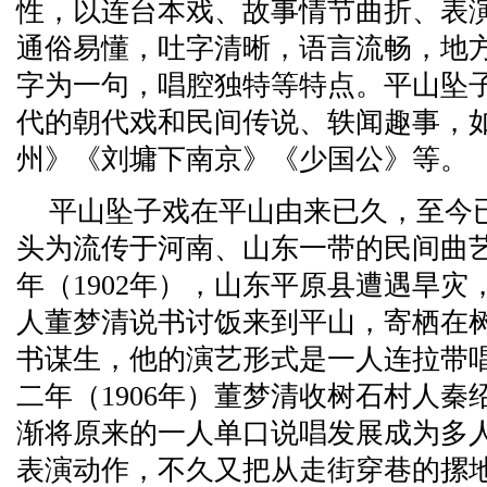
性，以连台本戏、故事情节曲折、表
通俗易懂，吐字清晰，语言流畅，地
字为一句，唱腔独特等特点。平山坠
代的朝代戏和民间传说、轶闻趣事，
州》《刘墉下南京》《少国公》等。
平山坠子戏在平山由来已久，至今已
头为流传于河南、山东一带的民间曲
年（1902年），山东平原县遭遇旱
人董梦清说书讨饭来到平山，寄栖在
书谋生，他的演艺形式是一人连拉带
二年（1906年）董梦清收树石村人
渐将原来的一人单口说唱发展成为多
表演动作，不久又把从走街穿巷的摞