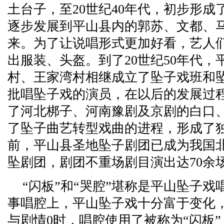
土台子，至20世纪40年代，初步形
逐步发展到平山县内的郭苏、文都、
来。为了让说唱形式更加好看，艺人
出服装、头盔。到了20世纪50年代
村、王家湾村相继成立了坠子戏班和
批唱坠子戏的演员，在以后的发展过
了河北梆子、河南豫剧及京剧的白口
了坠子曲艺转型戏曲的进程，形成了
前，平山县圣地坠子剧团已成为我国
坠剧团，剧团不重场剧目演出达70余
“闪板”和“哭腔”堪称是平山坠子戏
事唱腔上，平山坠子戏十分富于变化
与剧情0时，唱腔使用了被称为“闪板”