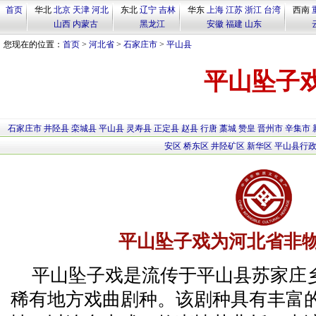
首页
华北
北京
天津
河北
东北
辽宁
吉林
华东
上海
江苏
浙江
台湾
西南
山西
内蒙古
黑龙江
安徽
福建
山东
您现在的位置：
首页
>
河北省
>
石家庄市
>
平山县
平山坠子
石家庄市
井陉县
栾城县
平山县
灵寿县
正定县
赵县
行唐
藁城
赞皇
晋州市
辛集市
安区
桥东区
井陉矿区
新华区
平山县行
平山坠子戏为河北省非
平山坠子戏是流传于平山县苏家庄
稀有地方戏曲剧种。该剧种具有丰富