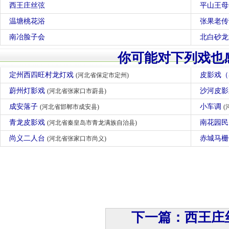
西王庄丝弦
平山王母
温塘桃花浴
张果老传
南冶脸子会
北白砂龙
你可能对下列戏也
定州西四旺村龙灯戏
皮影戏
(河北省保定市定州)
蔚州灯影戏
沙河皮
(河北省张家口市蔚县)
成安落子
小车调
(河北省邯郸市成安县)
(
青龙皮影戏
南花园
(河北省秦皇岛市青龙满族自治县)
尚义二人台
赤城马
(河北省张家口市尚义)
下一篇：西王庄