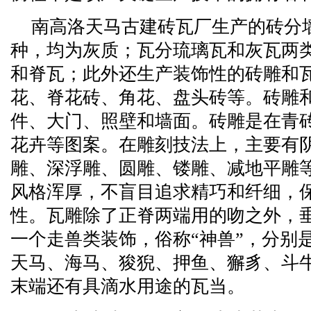
南高洛天马古建砖瓦厂生产的砖分
种，均为灰质；瓦分琉璃瓦和灰瓦两
和脊瓦；此外还生产装饰性的砖雕和
花、脊花砖、角花、盘头砖等。砖雕
件、大门、照壁和墙面。砖雕是在青
花卉等图案。在雕刻技法上，主要有
雕、深浮雕、圆雕、镂雕、减地平雕
风格浑厚，不盲目追求精巧和纤细，
性。瓦雕除了正脊两端用的吻之外，
一个走兽类装饰，俗称“神兽”，分别
天马、海马、狻猊、押鱼、獬豸、斗
末端还有具滴水用途的瓦当。