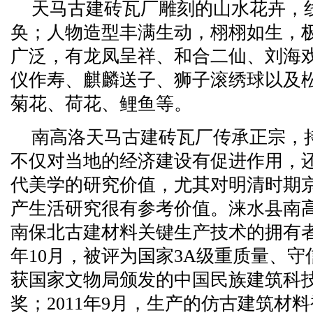
天马古建砖瓦厂雕刻的山水花卉，
奂；人物造型丰满生动，栩栩如生，
广泛，有龙凤呈祥、和合二仙、刘海
仪作寿、麒麟送子、狮子滚绣球以及
菊花、荷花、鲤鱼等。
南高洛天马古建砖瓦厂传承正宗，
不仅对当地的经济建设有促进作用，
代美学的研究价值，尤其对明清时期
产生活研究很有参考价值。涞水县南
南保北古建材料关键生产技术的拥有者
年10月，被评为国家3A级重质量、守信
获国家文物局颁发的中国民族建筑科
奖；2011年9月，生产的仿古建筑材