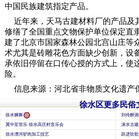
中国民族建筑指定产品。
近年来，天马古建材料厂的产品及
修缮了全国重点文物保护单位保定直
建了北京市国家森林公园北宫山庄等
术尤其是砖雕花色方面缺少创新，设
承依旧停留在口传心授的方式上，使
险。
信息来源：河北省非物质文化遗产
徐水区更多民俗
徐水狮舞
刘伶醉酒
冀中笙管乐·徐水高庄村音乐会
涞水古建
徐水漕河驴肉加工技艺
跃进吹歌