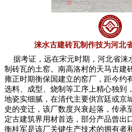
涞水古建砖瓦制作技为河北
据考证，远在宋元时期，河北省涞
制砖瓦的土窑。南高洛村的天马古建
雍正时期衡保国建立的窑厂，距今约有
选料、成型、烧制等工序上精心独到
地瓷实细腻，在清代主要供宫廷或京
史的变迁，该厂数度兴衰起落，传承
定古建筑界用材首选，部分产品曾出
衡桂军是该厂关键生产技术的拥有者