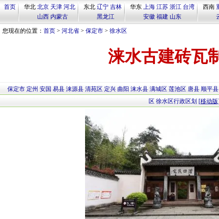
首页
华北
北京
天津
河北
东北
辽宁
吉林
华东
上海
江苏
浙江
台湾
西南
山西
内蒙古
黑龙江
安徽
福建
山东
您现在的位置：
首页
>
河北省
>
保定市
>
徐水区
涞水古建砖瓦
保定市
定州
安国
易县
涞源县
清苑区
定兴
曲阳
涞水县
满城区
莲池区
唐县
顺平县
区
徐水区行政区划
[移动版