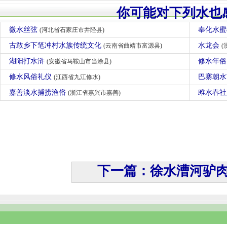
你可能对下列水也
微水丝弦
奉化水
(河北省石家庄市井陉县)
古敢乡下笔冲村水族传统文化
水龙会
(云南省曲靖市富源县)
(
湖阳打水浒
修水年
(安徽省马鞍山市当涂县)
修水风俗礼仪
巴寨朝
(江西省九江修水)
嘉善淡水捕捞渔俗
雎水春
(浙江省嘉兴市嘉善)
下一篇：徐水漕河驴